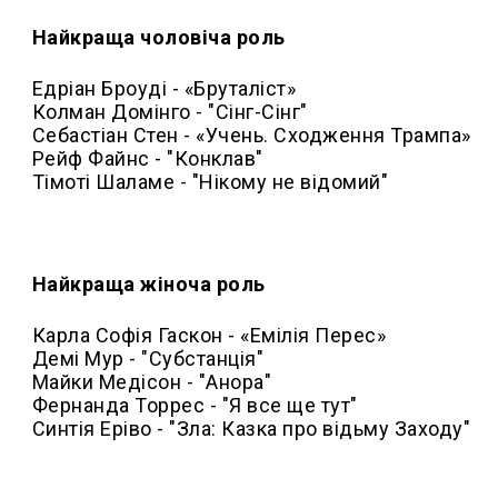
Найкраща чоловіча роль
Едріан Броуді - «Бруталіст»
Колман Домінго - "Сінг-Сінг"
Себастіан Стен - «Учень. Сходження Трампа»
Рейф Файнс - "Конклав"
Тімоті Шаламе - "Нікому не відомий"
Найкраща жіноча роль
Карла Софія Гаскон - «Емілія Перес»
Демі Мур - "Субстанція"
Майки Медісон - "Анора"
Фернанда Торрес - "Я все ще тут"
Синтія Еріво - "Зла: Казка про відьму Заходу"