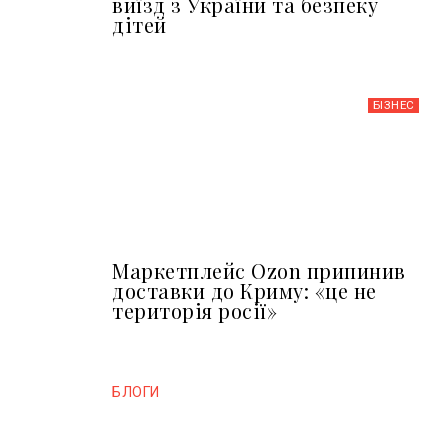
виїзд з України та безпеку
дітей
БІЗНЕС
Маркетплейс Ozon припинив
доставки до Криму: «це не
територія росії»
БЛОГИ