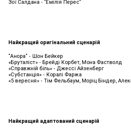
Зої Салдана - "Емілія Перес"
Найкращий оригінальний сценарій
"Анора" - Шон Бейкер
«Бруталіст» - Брейді Корбет, Мона Фастволд
«Справжній біль» - Джессі Айзенберг
«Субстанція» - Коралі Фаржа
«5 вересня» - Тім Фельбаум, Моріц Біндер, Але
Найкращий адаптований сценарій