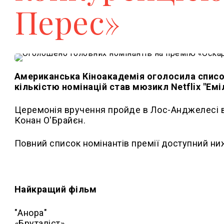
Перес»
Американська Кіноакадемія оголосила список
кількістю номінацій став мюзикл Netflix "Еміл
Церемонія вручення пройде в Лос-Анджелесі в н
Конан О'Брайєн.
Повний список номінантів премії доступний ни
Найкращий фільм
"Анора"
«Бруталіст»