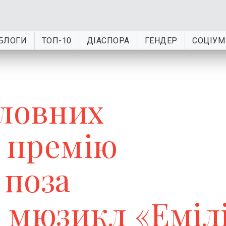
БЛОГИ
ТОП-10
ДІАСПОРА
ГЕНДЕР
СОЦІУМ
ловних
а премію
 поза
 мюзикл «Еміл