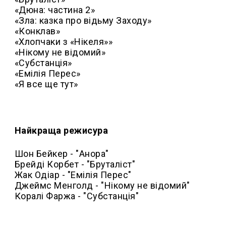
«Дюна: частина 2»
«Зла: казка про відьму Заходу»
«Конклав»
«Хлопчаки з «Нікеля»»
«Нікому не відомий»
«Субстанція»
«Емілія Перес»
«Я все ще тут»
Найкраща режисура
Шон Бейкер - "Анора"
Брейді Корбет - "Бруталіст"
Жак Одіар - "Емілія Перес"
Джеймс Менголд - "Нікому не відомий"
Коралі Фаржа - "Субстанція"