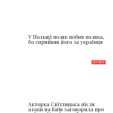
У Польщі поляк побив поляка,
бо сприйняв його за українця
ШОУБIЗ
Акторка Світлицька після
атаки на Київ заговорила про