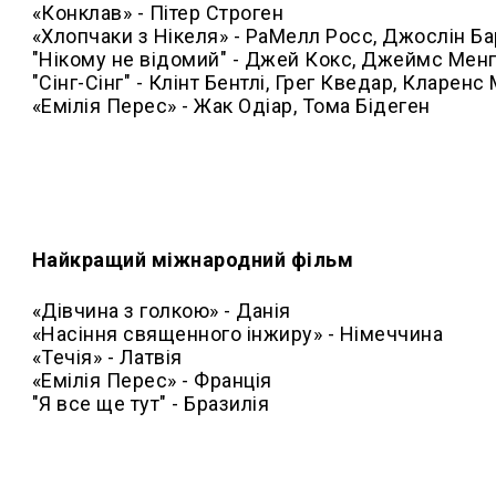
«Конклав» - Пітер Строген
«Хлопчаки з Нікеля» - РаМелл Росс, Джослін Б
"Нікому не відомий" - Джей Кокс, Джеймс Мен
"Сінг-Сінг" - Клінт Бентлі, Грег Кведар, Кларен
«Емілія Перес» - Жак Одіар, Тома Бідеген
Найкращий міжнародний фільм
«Дівчина з голкою» - Данія
«Насіння священного інжиру» - Німеччина
«Течія» - Латвія
«Емілія Перес» - Франція
"Я все ще тут" - Бразилія