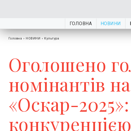
ГОЛОВНА
НОВИНИ
Головна
›
НОВИНИ
›
Культура
Оголошено го
номінантів н
«Оскар-2025»:
конкуренцією