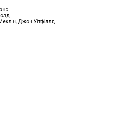
арнс
голд
с Меклін, Джон Уітфіллд