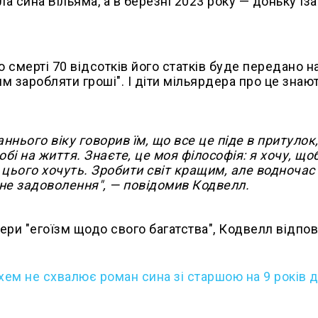
а сина Вільяма, а в березні 2023 року — доньку Із
 смерті 70 відсотків його статків буде передано н
м заробляти гроші". І діти мільярдера про це знают
ннього віку говорив їм, що все це піде в притулок,
і на життя. Знаєте, це моя філософія: я хочу, щоб
и цього хочуть. Зробити світ кращим, але водночас
сне задоволення", — повідомив Кодвелл.
ери "егоїзм щодо свого багатства", Кодвелл відпові
кхем не схвалює роман сина зі старшою на 9 років 