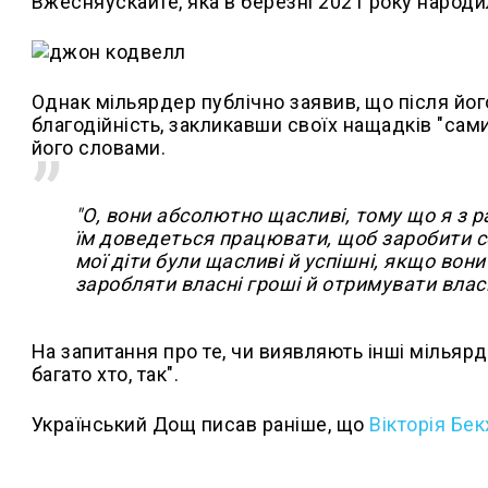
Вжесняускайте, яка в березні 2021 року народил
Однак мільярдер публічно заявив, що після його
благодійність, закликавши своїх нащадків "сами
його словами.
"О, вони абсолютно щасливі, тому що я з ра
їм доведеться працювати, щоб заробити соб
мої діти були щасливі й успішні, якщо вон
заробляти власні гроші й отримувати вла
На запитання про те, чи виявляють інші мільярд
багато хто, так".
Український Дощ писав раніше, що
Вікторія Бе