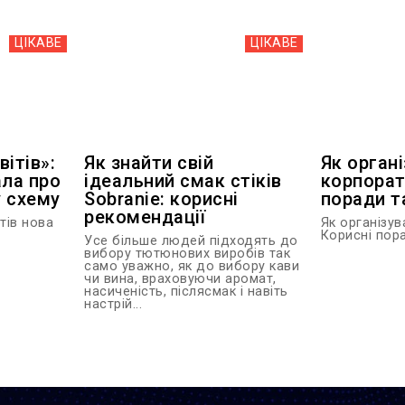
ЦІКАВЕ
ЦІКАВЕ
ітів»:
Як знайти свій
Як орган
ала про
ідеальний смак стіків
корпорат
 схему
Sobranie: корисні
поради та
рекомендації
тів нова
Як організу
Корисні порад
Усе більше людей підходять до
вибору тютюнових виробів так
само уважно, як до вибору кави
чи вина, враховуючи аромат,
насиченість, післясмак і навіть
настрій...