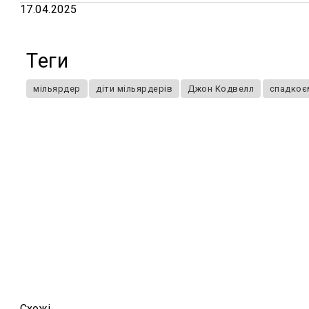
17.04.2025
Теги
мільярдер
діти мільярдерів
Джон Кодвелл
спадкоє
Схожi