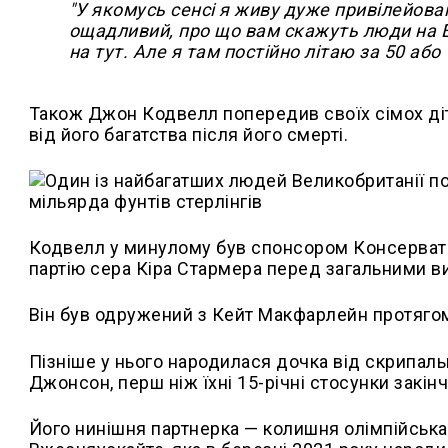
"У якомусь сенсі я живу дуже привілейова
ощадливий, про що вам скажуть люди на Ea
на тут. Але я там постійно літаю за 50 або
Також Джон Кодвелл попередив своїх сімох дітей
від його багатства після його смерті.
Кодвелл у минулому був спонсором Консервати
партію сера Кіра Стармера перед загальними в
Він був одружений з Кейт Макфарлейн протягом 
Пізніше у нього народилася дочка від скрипал
Джонсон, перш ніж їхні 15-річні стосунки закін
Його нинішня партнерка — колишня олімпійськ