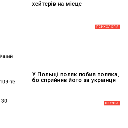
хейтерів на місце
м
ПСИХОЛОГІЯ
річний
У Польщі поляк побив поляка,
бо сприйняв його за українця
109-те
 30
ШОУБIЗ