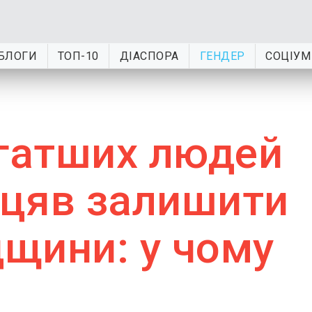
БЛОГИ
ТОП-10
ДІАСПОРА
ГЕНДЕР
СОЦІУМ
агатших людей
іцяв залишити
дщини: у чому