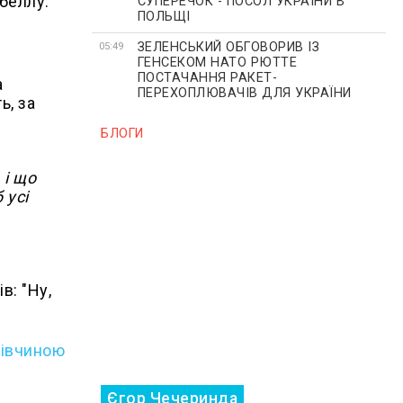
абеллу.
СУПЕРЕЧОК - ПОСОЛ УКРАЇНИ В
ПОЛЬЩІ
ЗЕЛЕНСЬКИЙ ОБГОВОРИВ ІЗ
05:49
ГЕНСЕКОМ НАТО РЮТТЕ
ПОСТАЧАННЯ РАКЕТ-
а
ПЕРЕХОПЛЮВАЧІВ ДЛЯ УКРАЇНИ
ь, за
БЛОГИ
 і що
 усі
в: "Ну,
дівчиною
Єгор Чечеринда