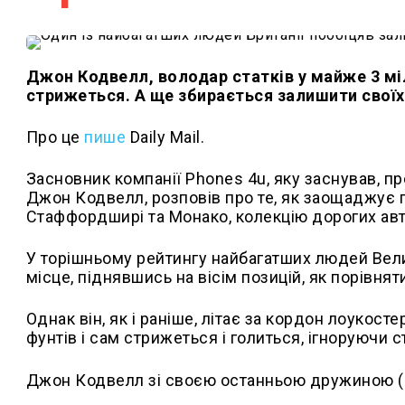
Джон Кодвелл, володар статків у майже 3 міл
стрижеться. А ще збирається залишити своїх
Про це
пише
Daily Mail.
Засновник компанії Phones 4u, яку заснував, п
Джон Кодвелл, розповів про те, як заощаджує г
Стаффордширі та Монако, колекцію дорогих авто,
У торішньому рейтингу найбагатших людей Велик
місце, піднявшись на вісім позицій, як порівнят
Однак він, як і раніше, літає за кордон лоукост
фунтів і сам стрижеться і голиться, ігноруючи ст
Джон Кодвелл зі своєю останньою дружиною (