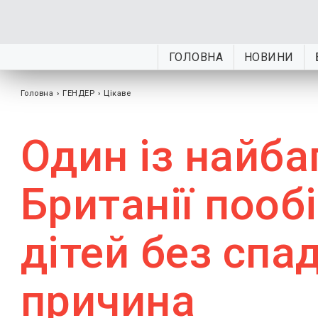
ГОЛОВНА
НОВИНИ
Головна
›
ГЕНДЕР
›
Цікаве
Один із найб
Британії пооб
дітей без спа
причина