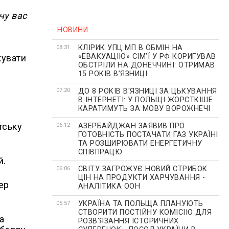
чу вас
НОВИНИ
КЛІРИК УПЦ МП В ОБМІН НА
08:31
«ЕВАКУАЦІЮ» СІМʼЇ У РФ КОРИГУВАВ
кувати
ОБСТРІЛИ НА ДОНЕЧЧИНІ: ОТРИМАВ
15 РОКІВ ВʼЯЗНИЦІ
ДО 8 РОКІВ В'ЯЗНИЦІ ЗА ЦЬКУВАННЯ
07:20
В ІНТЕРНЕТІ: У ПОЛЬЩІ ЖОРСТКІШЕ
КАРАТИМУТЬ ЗА МОВУ ВОРОЖНЕЧІ
тську
АЗЕРБАЙДЖАН ЗАЯВИВ ПРО
06:12
ГОТОВНІСТЬ ПОСТАЧАТИ ГАЗ УКРАЇНІ
ТА РОЗШИРЮВАТИ ЕНЕРГЕТИЧНУ
СПІВПРАЦЮ
й.
СВІТУ ЗАГРОЖУЄ НОВИЙ СТРИБОК
06:06
ЦІН НА ПРОДУКТИ ХАРЧУВАННЯ -
ер
АНАЛІТИКА ООН
УКРАЇНА ТА ПОЛЬЩА ПЛАНУЮТЬ
05:57
СТВОРИТИ ПОСТІЙНУ КОМІСІЮ ДЛЯ
а
РОЗВ'ЯЗАННЯ ІСТОРИЧНИХ