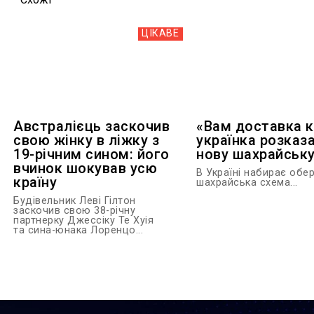
ЦІКАВЕ
Австралієць заскочив
«Вам доставка кв
свою жінку в ліжку з
українка розказ
19-річним сином: його
нову шахрайську
вчинок шокував усю
В Україні набирає обер
країну
шахрайська схема...
Будівельник Леві Гілтон
заскочив свою 38-річну
партнерку Джессіку Те Хуія
та сина-юнака Лоренцо...