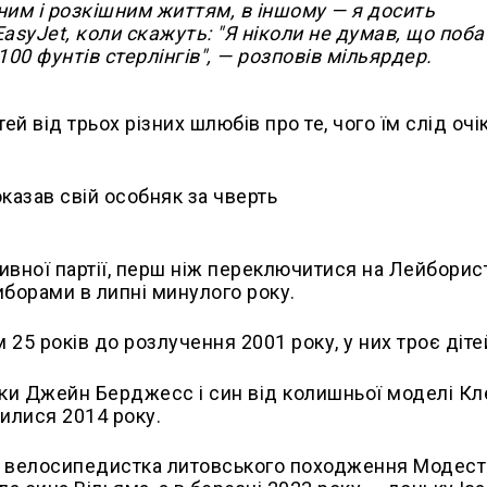
ним і розкішним життям, в іншому — я досить
syJet, коли скажуть: "Я ніколи не думав, що поба
 100 фунтів стерлінгів", — розповів мільярдер.
 від трьох різних шлюбів про те, чого їм слід очі
вної партії, перш ніж переключитися на Лейборис
иборами в липні минулого року.
25 років до розлучення 2001 року, у них троє діте
ьки Джейн Берджесс і син від колишньої моделі Кл
чилися 2014 року.
а велосипедистка литовського походження Модест