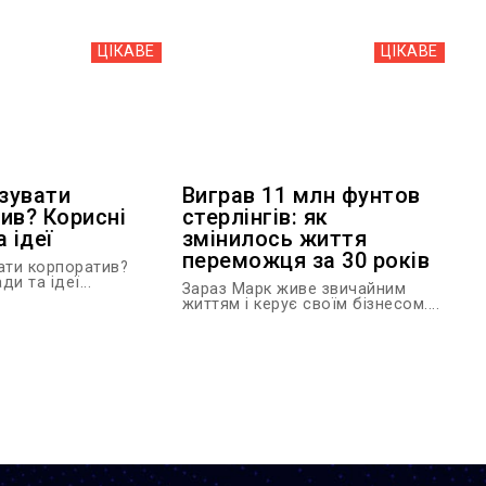
ЦІКАВЕ
ЦІКАВЕ
ізувати
Виграв 11 млн фунтов
ив? Корисні
стерлінгів: як
 ідеї
змінилось життя
переможця за 30 років
вати корпоратив?
и та ідеї...
Зараз Марк живе звичайним
життям і керує своїм бізнесом....