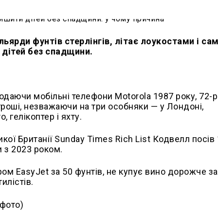
ьярди фунтів стерлінгів, літає лоукостами і са
 дітей без спадщини.
родаючи мобільні телефони Motorola 1987 року, 72-
роші, незважаючи на три особняки — у Лондоні,
 гелікоптер і яхту.
ої Британії Sunday Times Rich List Кодвелл посів 
и з 2023 роком.
ером EasyJet за 50 фунтів, не купує вино дорожче за
илістів.
фото)