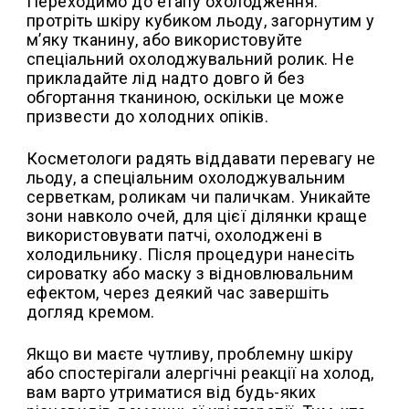
Переходимо до етапу охолодження:
протріть шкіру кубиком льоду, загорнутим у
м’яку тканину, або використовуйте
спеціальний охолоджувальний ролик. Не
прикладайте лід надто довго й без
обгортання тканиною, оскільки це може
призвести до холодних опіків.
Косметологи радять віддавати перевагу не
льоду, а спеціальним охолоджувальним
серветкам, роликам чи паличкам. Уникайте
зони навколо очей, для цієї ділянки краще
використовувати патчі, охолоджені в
холодильнику. Після процедури нанесіть
сироватку або маску з відновлювальним
ефектом, через деякий час завершіть
догляд кремом.
Якщо ви маєте чутливу, проблемну шкіру
або спостерігали алергічні реакції на холод,
вам варто утриматися від будь-яких