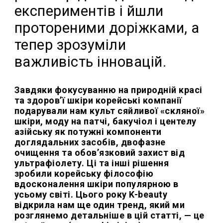
експериментів і йшли
протореними доріжками, а
тепер зрозуміли
важливість інновацій.
Завдяки фокусуванню на природній красі
та здоров’ї шкіри корейські компанії
подарували нам культ сяйливої «скляної»
шкіри, моду на патчі, бакучіол і центелу
азійську як потужні компоненти
доглядальних засобів, двофазне
очищення та обов’язковий захист від
ультрафіолету. Ці та інші рішення
зробили корейську філософію
вдосконалення шкіри популярною в
усьому світі. Цього року K-beauty
відкрила нам ще один тренд, який ми
розглянемо детальніше в цій статті, — це