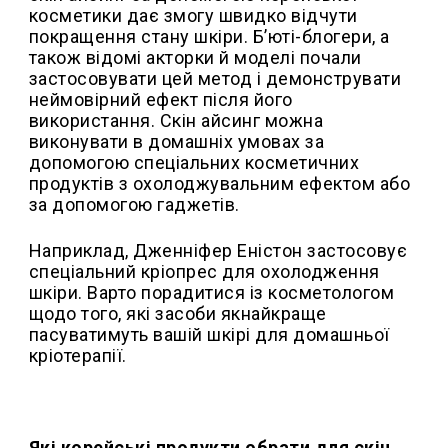
косметики дає змогу швидко відчути
покращення стану шкіри. Б’юті-блогери, а
також відомі акторки й моделі почали
застосовувати цей метод і демонструвати
неймовірний ефект після його
використання. Скін айсинг можна
виконувати в домашніх умовах за
допомогою спеціальних косметичних
продуктів з охолоджувальним ефектом або
за допомогою гаджетів.
Наприклад, Дженніфер Еністон застосовує
спеціальний кріопрес для охолодження
шкіри. Варто порадитися із косметологом
щодо того, які засоби якнайкраще
пасуватимуть вашій шкірі для домашньої
кріотерапії.
Які корейські продукти обрати для скін