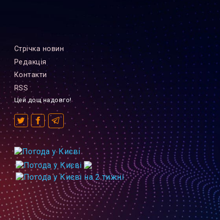
Стрiчка новин
Редакцiя
Контакти
RSS
Цей дощ надовго!