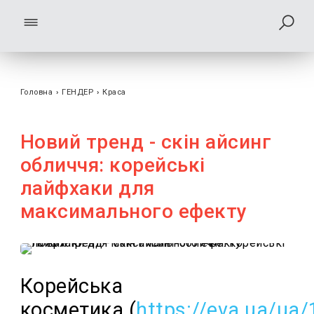
Головна
›
ГЕНДЕР
›
Краса
Новий тренд - скін айсинг
обличчя: корейські
лайфхаки для
максимального ефекту
Корейська
косметика (
https://eva.ua/ua/