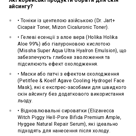
айсингу?
• Тоніки із центелою азійською (Dr. Jart+
Cicapair Toner, Mizon Cicaluronic Toner).
• Гелеві есенції з алое вера (Holika Holika
Aloe 99%) або гіалуроновою кислотою
(Missha Super Aqua Ultra Hyalron Emulsion), що
забезпечують глибоке зволоження та
підсилюють ефект охолодження.
• Маски або патчі з ефектом охолодження
(Petitfee & Koelf Agave Cooling Hydrogel Face
Mask), які є експрес-засобами для швидкого
скін айсингу без додаткового використання
льоду.
• Відновлювальні сироватки (Elizavecca
Witch Piggy Hell-Pore Bifida Premium Ample,
Hyggee Natural Repair Serum), які ідеально
підходять для нанесення після холоду.