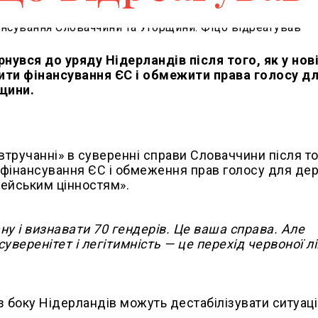
нувся до уряду Нідерландів після того, як у нов
тити фінансування ЄС і обмежити права голосу д
щини.
втручанні» в суверенні справи Словаччини після то
 фінансування ЄС і обмеження прав голосу для де
пейським цінностям».
у і визнавати 70 гендерів. Це ваша справа. Але
уверенітет і легітимність — це перехід червоної лін
з боку Нідерландів можуть дестабілізувати ситуаці