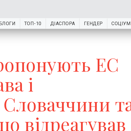
БЛОГИ
ТОП-10
ДІАСПОРА
ГЕНДЕР
СОЦІУМ
ропонують ЕС
ва і
 Словаччини т
цо відреагував