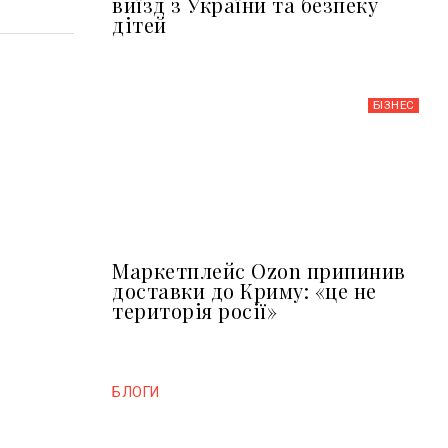
виїзд з України та безпеку
дітей
БІЗНЕС
Маркетплейс Ozon припинив
доставки до Криму: «це не
територія росії»
БЛОГИ