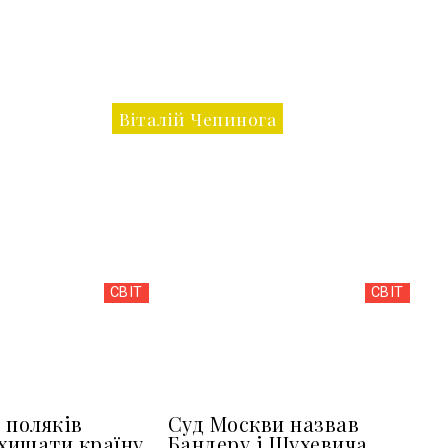
Віталій Чепинога
СВІТ
СВІТ
 поляків
Суд Москви назвав
ахищати країну
Бандеру і Шухевича