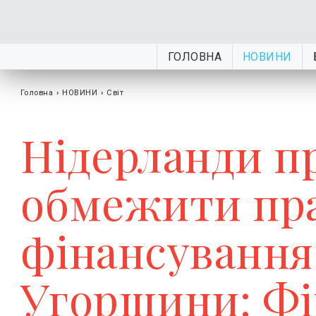
ГОЛОВНА
НОВИНИ
Головна
›
НОВИНИ
›
Світ
Нідерланди п
обмежити пра
фінансування
Угорщини: Фі