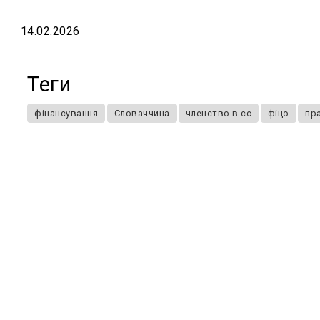
14.02.2026
Теги
фінансування
Словаччина
членство в єс
фіцо
пр