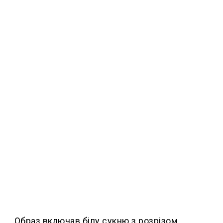
Образ включав білу сукню з розрізом,