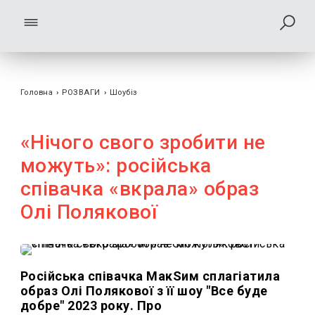
Головна
›
РОЗВАГИ
›
Шоубiз
«Нічого свого зробити не
можуть»: російська
співачка «вкрала» образ
Олі Полякової
Російська співачка МакSим сплагіатила
образ Олі Полякової з її шоу "Все буде
добре" 2023 року. Про