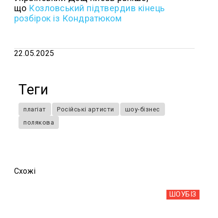
що
Козловський підтвердив кінець
розбірок із Кондратюком
22.05.2025
Теги
плагіат
Російські артисти
шоу-бізнес
полякова
Схожi
ШОУБIЗ