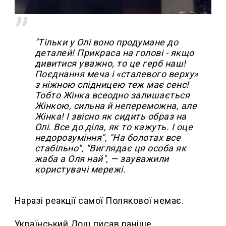
"Тільки у Олі воно продумане до
деталей! Прикраса на голові - якщо
дивитися уважно, то це герб наш!
Поєднання меча і «сталевого верху»
з ніжною спідницею теж має сенс!
Тобто Жінка всеодно залишається
Жінкою, сильна й непереможна, але
Жінка! І звісно як сидить образ на
Олі. Все до діла, як то кажуть. І оце
недорозуміння", "На болотах все
стабільно", "Виглядає ця особа як
жаба а Оля най", — зауважили
користувачі мережі.
Наразі реакції самої Полякової немає.
Український Дощ писав раніше,