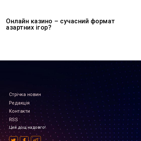
Онлайн казино – сучасний формат
азартних ігор?
Стрiчка новин
Редакцiя
Контакти
RSS
Цей дощ надовго!