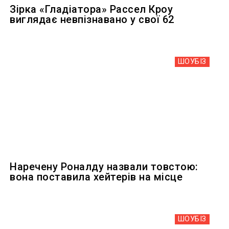
Зірка «Гладіатора» Рассел Кроу
виглядає невпізнавано у свої 62
ШОУБIЗ
Наречену Роналду назвали товстою:
вона поставила хейтерів на місце
ШОУБIЗ