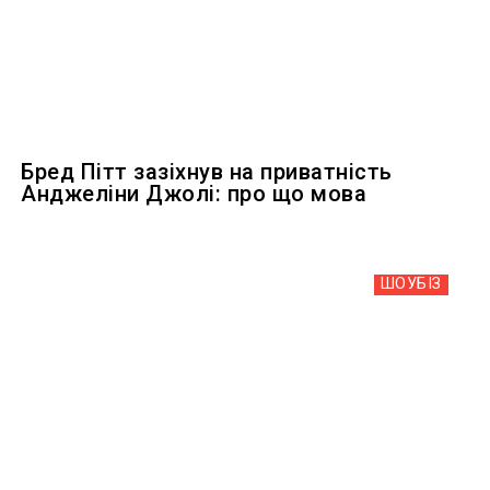
Бред Пітт зазіхнув на приватність
Анджеліни Джолі: про що мова
ШОУБIЗ