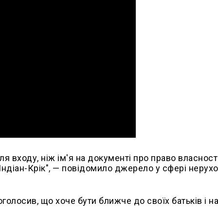
ля входу, ніж ім'я на документі про право власності
Індіан-Крік", — повідомило джерело у сфері нерух
оголосив, що хоче бути ближче до своїх батьків і н