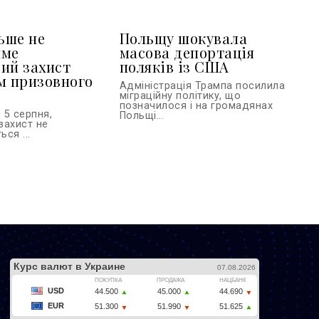
льше не
Польщу шокувала
име
масова депортація
ий захист
поляків із США
м призовного
Адміністрація Трампа посилила
міграційну політику, що
позначилося і на громадянах
 5 серпня,
Польщі...
захист не
ся ...