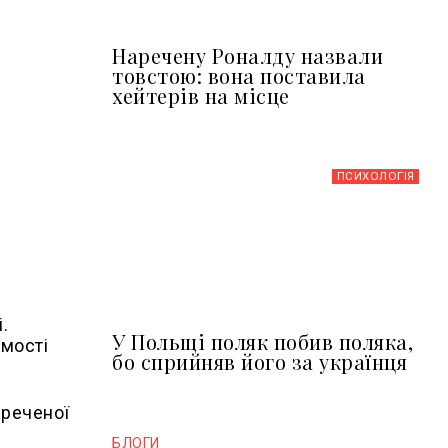
Наречену Роналду назвали
товстою: вона поставила
хейтерів на місце
ПСИХОЛОГІЯ
.
У Польщі поляк побив поляка,
омості
бо сприйняв його за українця
ареченої
БЛОГИ