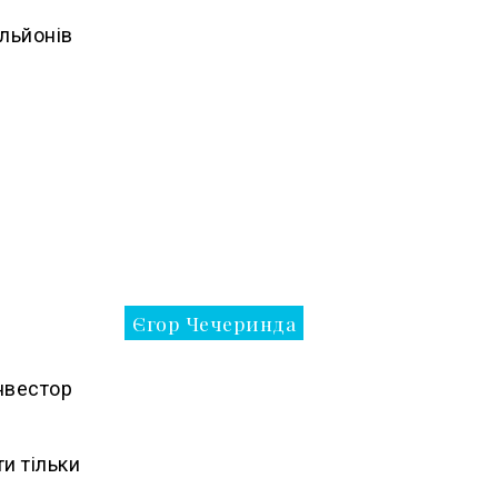
ільйонів
Єгор Чечеринда
нвестор
и тільки