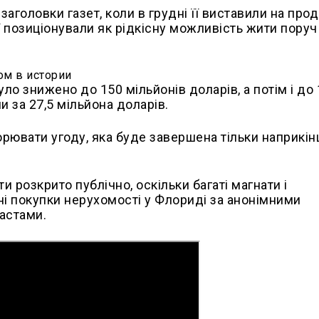
аголовки газет, коли в грудні її виставили на про
ї позиціонували як рідкісну можливість жити поруч
ло знижено до 150 мільйонів доларів, а потім і до
и за 27,5 мільйона доларів.
орювати угоду, яка буде завершена тільки наприкінц
ти розкрито публічно, оскільки багаті магнати і
ні покупки нерухомості у Флориді за анонімними
астами.