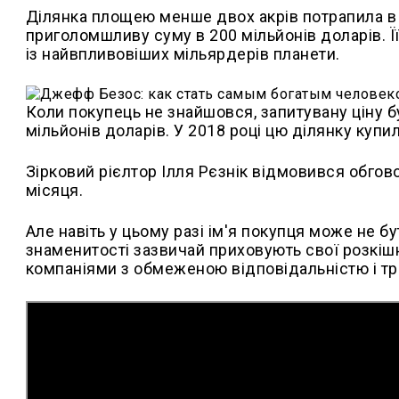
Ділянка площею менше двох акрів потрапила в з
приголомшливу суму в 200 мільйонів доларів. Ї
із найвпливовіших мільярдерів планети.
Коли покупець не знайшовся, запитувану ціну бу
мільйонів доларів. У 2018 році цю ділянку купил
Зірковий рієлтор Ілля Рєзнік відмовився обгов
місяця.
Але навіть у цьому разі ім'я покупця може не бу
знаменитості зазвичай приховують свої розкіш
компаніями з обмеженою відповідальністю і тр