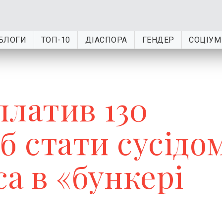
БЛОГИ
ТОП-10
ДІАСПОРА
ГЕНДЕР
СОЦІУМ
платив 130
б стати сусідо
а в «бункері