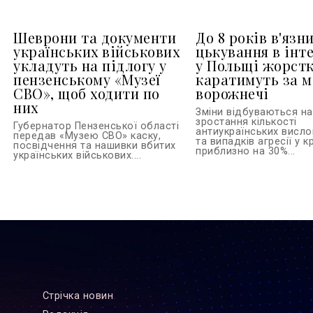
Шеврони та документи
До 8 років в'язни
українських військових
цькування в інте
укладуть на підлогу у
у Польщі жорст
пензенському «Музеї
каратимуть за м
СВО», щоб ходити по
ворожнечі
них
Зміни відбуваються на 
зростання кількості
Губернатор Пензенської області
антиукраїнських висл
передав «Музею СВО» каску,
та випадків агресії у кр
посвідчення та нашивки вбитих
приблизно на 30%...
українських військових....
Стрiчка новин