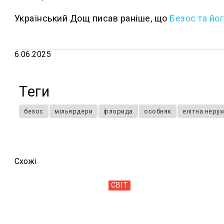
Український Дощ писав раніше, що
Безос та йо
6.06.2025
Теги
безос
мільярдери
флорида
особняк
елітна неру
Схожi
СВІТ