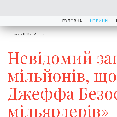
ГОЛОВНА
НОВИНИ
Головна
›
НОВИНИ
›
Світ
Невідомий за
мільйонів, що
Джеффа Безос
мільярдерів»