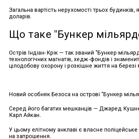
Загальна вартість нерухомості трьох будинків, 
доларів.
Що таке "Бункер мільярд
Острів Індіан-Крік — так званий "Бункер мілья
технологічних магнатів, хедж-фондів і знамени
цілодобову охорону і розкішне життя на березі 
Новий особняк Безоса на острові "Бункер мілья
Серед його багатих мешканців — Джаред Кушнер
Карл Айкан.
У цьому елітному анклаві є власне поліцейське
на запрошення.