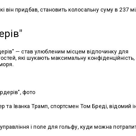
які він придбав, становить колосальну суму в 237 м
ерів"
рдерів" — став улюбленим місцем відпочинку для
тостей, які шукають максимальну конфіденційність,
моря.
рдерів", фото
 та Іванка Трамп, спортсмен Том Бреді, відомий і
 управління і поле для гольфу, куди можна потрапит