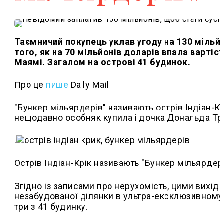
Таємничий покупець уклав угоду на 130 міль
того, як на 70 мільйонів доларів впала вартіс
Маямі. Загалом на острові 41 будинок.
Про це
пише
Daily Mail.
"Бункер мільярдерів" називають острів Індіан-К
нещодавно особняк купила і дочка Дональда Т
.
Острів Індіан-Крік називають "Бункер мільярде
Згідно із записами про нерухомість, цими вихі
незабудованої ділянки в ультра-ексклюзивному 
три з 41 будинку.