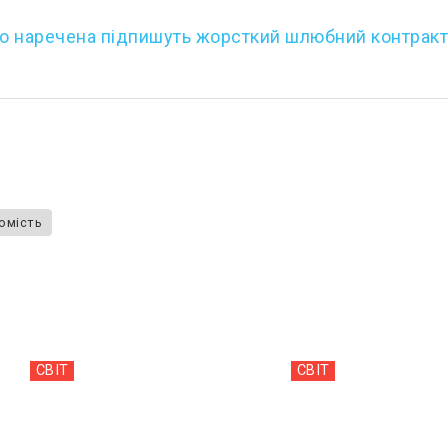
го наречена підпишуть жорсткий шлюбний контрак
хомість
СВІТ
СВІТ