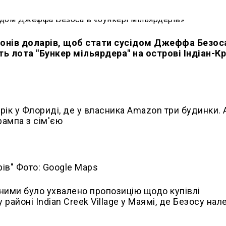
йонів доларів, щоб стати сусідом Джеффа Безос
ть лота "Бункер мільярдера" на острові Індіан-Кр
рік у Флориді, де у власника Amazon три будинки. 
рампа з сім'єю
рів" Фото: Google Maps
дними було ухвалено пропозицію щодо купівлі
районі Indian Creek Village у Маямі, де Безосу нал