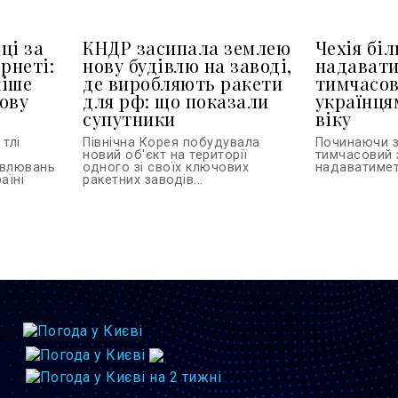
ці за
КНДР засипала землею
Чехія бі
рнеті:
нову будівлю на заводі,
надават
кіше
де виробляють ракети
тимчасов
ову
для рф: що показали
українця
супутники
віку
тлі
Північна Корея побудувала
Починаючи з
новий об'єкт на території
тимчасовий 
овлювань
одного зі своїх ключових
надаватиметь
аїні
ракетних заводів...