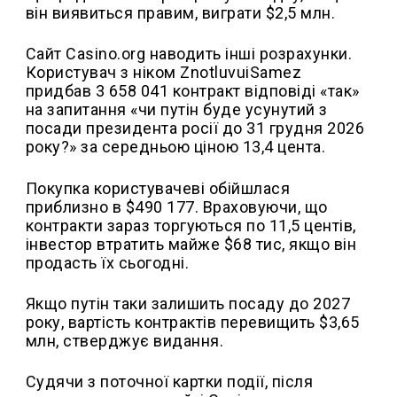
він виявиться правим, виграти $2,5 млн.
Сайт Casino.org наводить інші розрахунки.
Користувач з ніком ZnotluvuiSamez
придбав 3 658 041 контракт відповіді «так»
на запитання «чи путін буде усунутий з
посади президента росії до 31 грудня 2026
року?» за середньою ціною 13,4 цента.
Покупка користувачеві обійшлася
приблизно в $490 177. Враховуючи, що
контракти зараз торгуються по 11,5 центів,
інвестор втратить майже $68 тис, якщо він
продасть їх сьогодні.
Якщо путін таки залишить посаду до 2027
року, вартість контрактів перевищить $3,65
млн, стверджує видання.
Судячи з поточної картки події, після