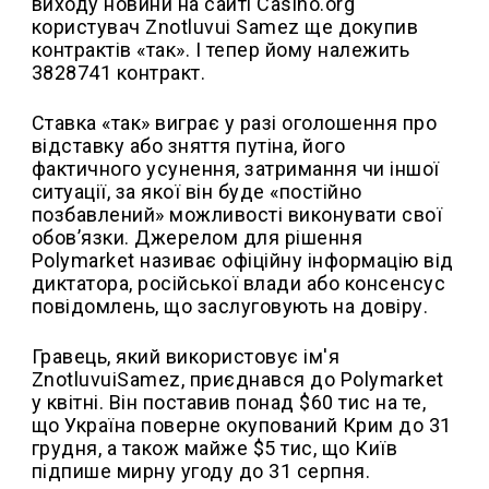
виходу новини на сайті Casino.org
користувач Znotluvui Samez ще докупив
контрактів «так». І тепер йому належить
3828741 контракт.
Ставка «так» виграє у разі оголошення про
відставку або зняття путіна, його
фактичного усунення, затримання чи іншої
ситуації, за якої він буде «постійно
позбавлений» можливості виконувати свої
обов’язки. Джерелом для рішення
Polymarket називає офіційну інформацію від
диктатора, російської влади або консенсус
повідомлень, що заслуговують на довіру.
Гравець, який використовує ім'я
ZnotluvuiSamez, приєднався до Polymarket
у квітні. Він поставив понад $60 тис на те,
що Україна поверне окупований Крим до 31
грудня, а також майже $5 тис, що Київ
підпише мирну угоду до 31 серпня.