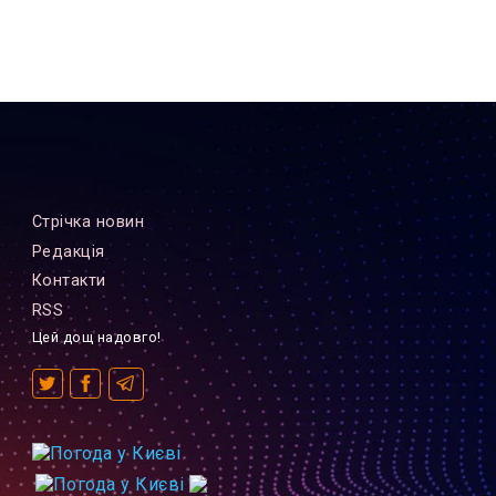
Стрiчка новин
Редакцiя
Контакти
RSS
Цей дощ надовго!