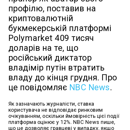
профілю, поставив на
криптовалютній
букмекерській платформі
Polymarket 409 тисяч
доларів на те, що
російський диктатор
владімір путін втратить
владу до кінця грудня. Про
це повідомляє
NBC News
.
Як зазначають журналісти, cтавка
користувача не відповідає ринковим
очікуванням, оскільки ймовірність цієї події
платформа оцінює у 12%. NBC News пише,
що це дозволяє гравцеві у випадку, якщо