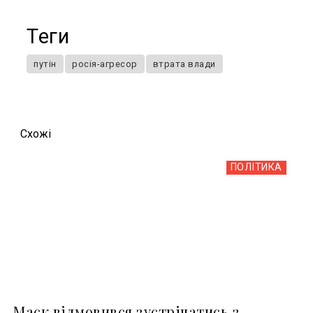
Теги
путін
росія-агресор
втрата влади
Схожi
ПОЛІТИКА
Маск відмовився зустрічатись з