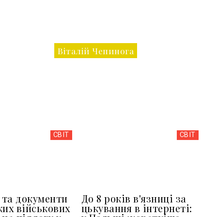
Віталій Чепинога
СВІТ
СВІТ
та документи
До 8 років в'язниці за
ких військових
цькування в інтернеті: