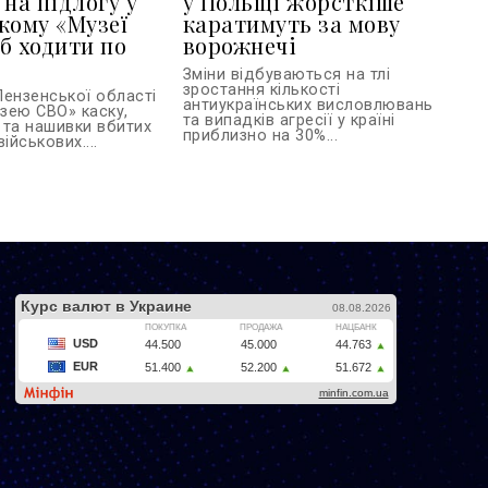
 на підлогу у
у Польщі жорсткіше
кому «Музеї
каратимуть за мову
б ходити по
ворожнечі
Зміни відбуваються на тлі
зростання кількості
Пензенської області
антиукраїнських висловлювань
зею СВО» каску,
та випадків агресії у країні
 та нашивки вбитих
приблизно на 30%...
ійськових....