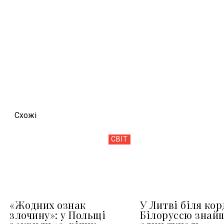
Схожi
СВІТ
«Жодних ознак
У Литві біля кор
злочину»: у Польщі
Білоруссю знай