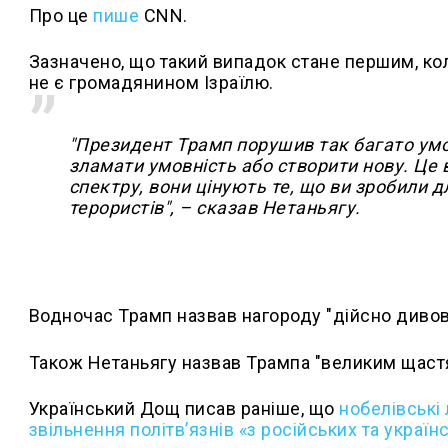
Про це
пише
CNN.
Зазначено, що такий випадок стане першим, ко
не є громадянином Ізраїлю.
"Президент Трамп порушив так багато умо
зламати умовність або створити нову. Це 
спектру, вони цінують те, що ви зробили д
терористів", – сказав Нетаньягу.
Водночас Трамп назвав нагороду "дійсно диво
Також Нетаньягу назвав Трампа "великим щастя
Український Дощ писав раніше, що
н
обелівські
звільнення політвʼязнів «з російських та україн