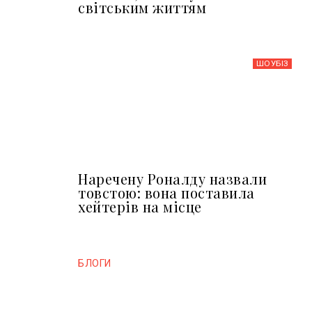
світським життям
ШОУБIЗ
Наречену Роналду назвали
товстою: вона поставила
хейтерів на місце
БЛОГИ