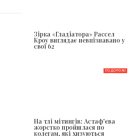
Зірка «Гладіатора» Рассел
Кроу виглядає невпізнавано у
свої 62
ПОДОРОЖІ
На тлі мітингів: Астафʼєва
жорстко пройшлася по
колегам, які хизуються