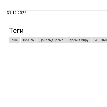
31.12.2025
Теги
сша
Ізраїль
Дональд Трамп.
премія миру
Беньямі