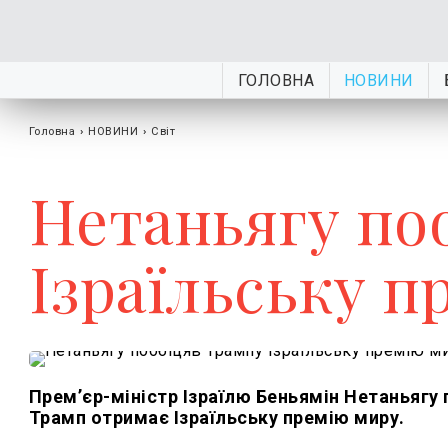
ГОЛОВНА
НОВИНИ
Головна
›
НОВИНИ
›
Світ
Нетаньягу по
Ізраїльську 
Премʼєр-міністр Ізраїлю Беньямін Нетаньягу
Трамп отримає Ізраїльську премію миру.