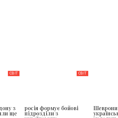
СВІТ
СВІТ
дону з
росія формує бойові
Шеврони 
шли ще
підрозділи з
українсь