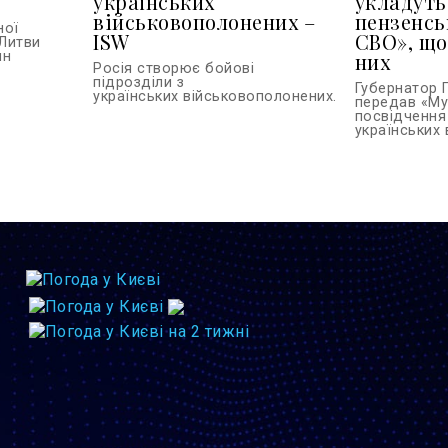
українських
укладуть
військовополонених –
пензенсь
ної
ISW
СВО», що
Литви
ин
них
Росія створює бойові
підрозділи з
Губернатор 
українських військовополонених...
передав «Му
посвідчення
українських в