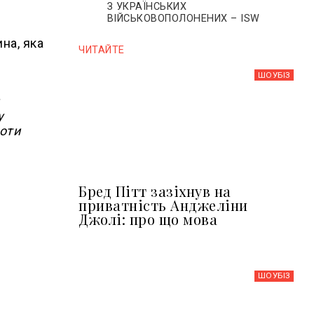
З УКРАЇНСЬКИХ
ВІЙСЬКОВОПОЛОНЕНИХ – ISW
на, яка
ЧИТАЙТЕ
ШОУБIЗ
у
роти
Бред Пітт зазіхнув на
приватність Анджеліни
Джолі: про що мова
ШОУБIЗ