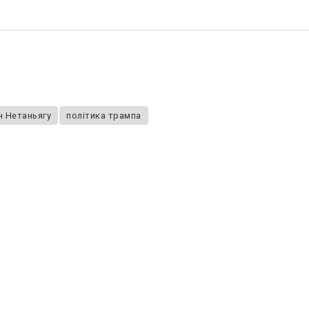
н Нетаньягу
політика трампа