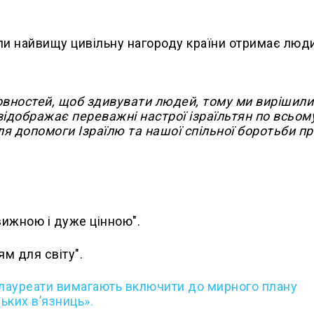
ли найвищу цивільну нагороду країни отримає люди
вностей, щоб здивувати людей, тому ми вирішили
відображає переважні настрої ізраїльтян по всьом
ля допомоги Ізраїлю та нашої спільної боротьби п
вижною і дуже цінною".
м для світу".
 лауреати вимагають включити до мирного плану
ських вʼязниць».