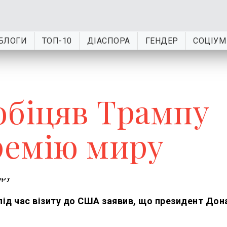
БЛОГИ
ТОП-10
ДІАСПОРА
ГЕНДЕР
СОЦІУМ
обіцяв Трампу
премію миру
 під час візиту до США заявив, що президент До