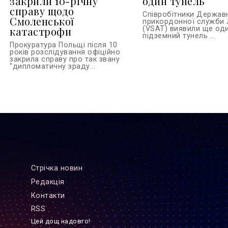
закрили 10-річну
один тунель
справу щодо
Співробітники Держав
Смоленської
прикордонної служби 
катастрофи
(VSAT) виявили ще од
підземний тунель ...
Прокуратура Польщі після 10
років розслідування офіційно
закрила справу про так звану
"дипломатичну зраду...
Стрiчка новин
Редакцiя
Контакти
RSS
Цей дощ надовго!