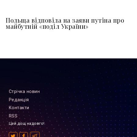
Польща відповіла на заяви путіна про
майбутній «поділ України»
Стрiчка новин
Редакцiя
Контакти
RSS
Цей дощ надовго!