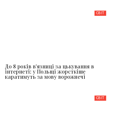
СВІТ
До 8 років в'язниці за цькування в
інтернеті: у Польщі жорсткіше
каратимуть за мову ворожнечі
СВІТ