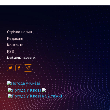
Стрiчка новин
Редакцiя
Контакти
RSS
Цей дощ надовго!