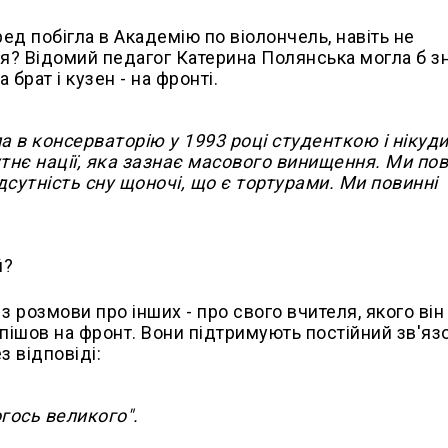
ед побігла в Академію по віолончель, навіть не
ся? Відомий педагог Катерина Полянська могла б з
а брат і кузен - на фронті.
а в консерваторію у 1993 році студенткою і нікуди
утнє нації, яка зазнає масового винищення. Ми пов
сутність сну щоночі, що є тортурами. Ми повинні
й?
є з розмови про інших - про свого вчителя, якого ві
 пішов на фронт. Вони підтримують постійний зв'язо
з відповіді:
огось великого".