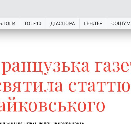
БЛОГИ
ТОП-10
ДІАСПОРА
ГЕНДЕР
СОЦІУМ
ранцузька газе
святила статтю
айковського