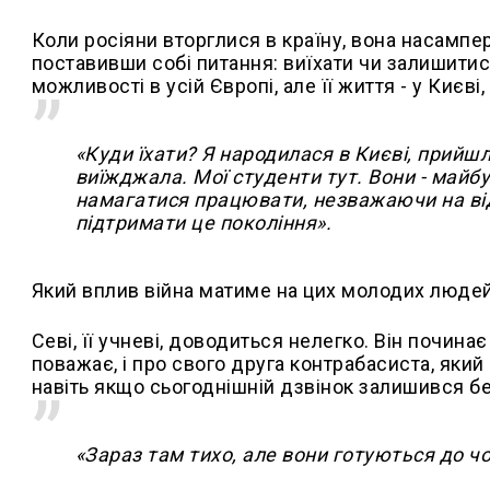
Коли росіяни вторглися в країну, вона насампер
поставивши собі питання: виїхати чи залишити
можливості в усій Європі, але її життя - у Києві, 
«Куди їхати? Я народилася в Києві, прийшл
виїжджала. Мої студенти тут. Вони - майб
намагатися працювати, незважаючи на від
підтримати це покоління».
Який вплив війна матиме на цих молодих люде
Севі, її учневі, доводиться нелегко. Він почина
поважає, і про свого друга контрабасиста, який
навіть якщо сьогоднішній дзвінок залишився бе
«Зараз там тихо, але вони готуються до ч