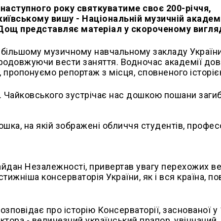
 наступного року святкуватиме своє 200-річчя,
иївському вишу - Національній музичній академ
й Дощ представляє матеріал у скороченому вигляд
айбільшому музичному навчальному закладу Україн
продовжуючи вести заняття. Водночас академії до
, пропонуємо репортаж з місця, сповненого історіє
І. Чайковського зустрічає нас дошкою пошани заги
ошка, на якій зображені обличчя студентів, професо
Майдан Незалежності, привертав увагу перехожих в
тижніша консерваторія України, як і вся країна, по
повідає про історію Консерваторії, заснованої у
ектора - величезний український прапор, увінчаний