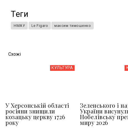
Теги
НМАУ
Le Figaro
максим тимошенко
Схожi
КУЛЬТУРА
У Херсонській області
Зеленського і н
росіяни знищили
України висунул
козацьку церкву 1726
Нобелівську пр
року
миру 2026