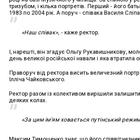
тризубом, і кілька портретів. Перший - його ба
1983 по 2004 рік. А поруч - співака Василя Сліпа
«Наш співак»,
- каже ректор.
І, нарешті, він згадує Ольгу Рукавишникову, мо
день великої російської навали і яка втратила 
Праворуч від ректора висить величезний портре
Ілліча Чайковського.
Ректор разом із колективом вирішили залишити 
деяких колах.
«За цим ім'ям ховається путінський режим
Максим Тимошенко знає, що його співвітчизники