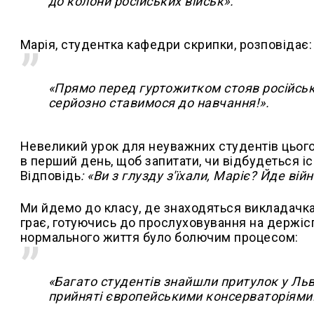
до колони російських військ».
Марія, студентка кафедри скрипки, розповідає:
«Прямо перед гуртожитком стояв російський
серйозно ставимося до навчання!».
Невеликий урок для неуважних студентів цього
в перший день, щоб запитати, чи відбудеться ісп
Відповідь
: «Ви з глузду з'їхали, Маріє? Йде війн
Ми йдемо до класу, де знаходяться викладачка 
грає, готуючись до прослуховування на держіс
нормального життя було болючим процесом:
«Багато студентів знайшли притулок у Льв
прийняті європейськими консерваторіями. 