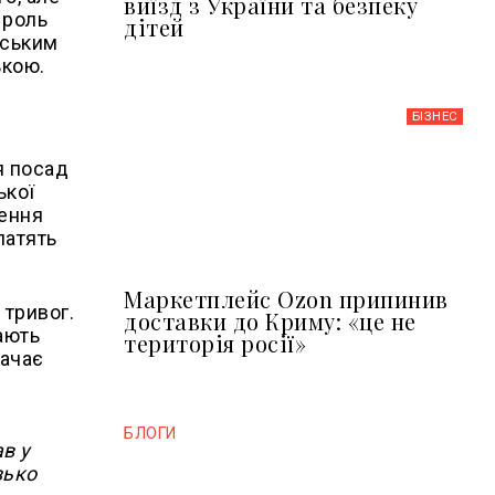
виїзд з України та безпеку
 роль
дітей
тським
ькою.
БІЗНЕС
я посад
ької
ження
латять
Маркетплейс Ozon припинив
 тривог.
доставки до Криму: «це не
вають
територія росії»
начає
БЛОГИ
в у
зько