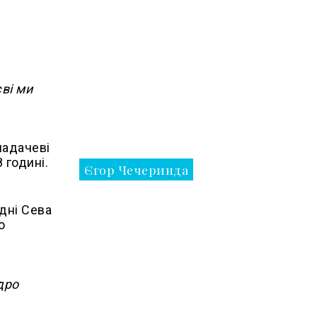
єві ми
ладачеві
 годині.
Єгор Чечеринда
одні Сева
о
дро