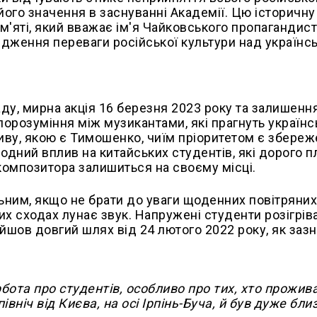
 його значення в заснуванні Академії. Цю історичну
ам'яті, який вважає ім'я Чайковського пропагандис
рдження переваги російської культури над українс
ду, мирна акція 16 березня 2023 року та залишенн
порозуміння між музикантами, які прагнуть українс
пливу, якою є Тимошенко, чиїм пріоритетом є збере
одний вплив на китайських студентів, які дорого п
композитора залишиться на своєму місці.
ним, якщо не брати до уваги щоденних повітряних
льних сходах лунає звук. Напружені студенти розігрі
йшов довгий шлях від 24 лютого 2022 року, як заз
ота про студентів, особливо про тих, хто прожива
ніч від Києва, на осі Ірпінь-Буча, й був дуже бли