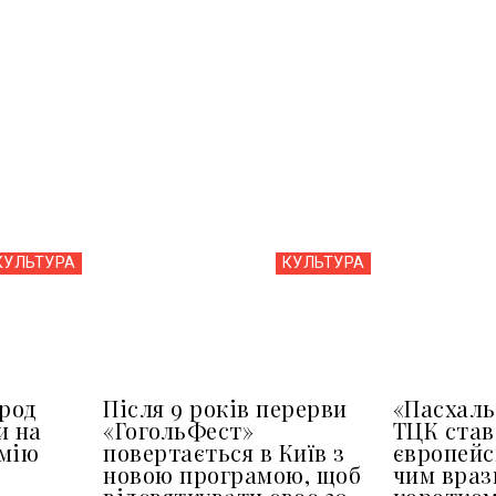
КУЛЬТУРА
КУЛЬТУРА
арод
Після 9 років перерви
«Пасхаль
и на
«ГогольФест»
ТЦК ста
емію
повертається в Київ з
європейс
новою програмою, щоб
чим враз