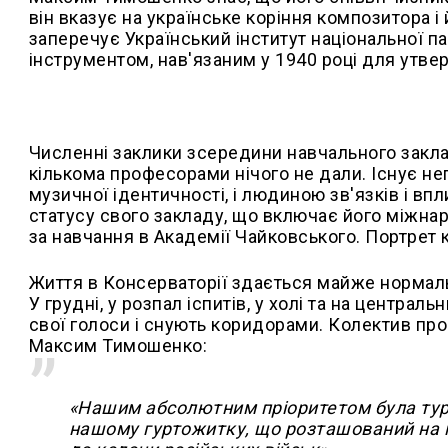
він вказує на українське коріння композитора і
заперечує Український інститут національної п
інструментом, нав'язаним у 1940 році для утве
Численні заклики зсередини навчального закла
кількома професорами нічого не дали. Існує не
музичної ідентичності, і людиною зв'язків і в
статусу свого закладу, що включає його міжнар
за навчання в Академії Чайковського. Портрет 
Життя в Консерваторії здається майже нормаль
У грудні, у розпал іспитів, у холі та на центра
свої голоси і снують коридорами. Колектив про
Максим Тимошенко:
«Нашим абсолютним пріоритетом була турб
нашому гуртожитку, що розташований на пів