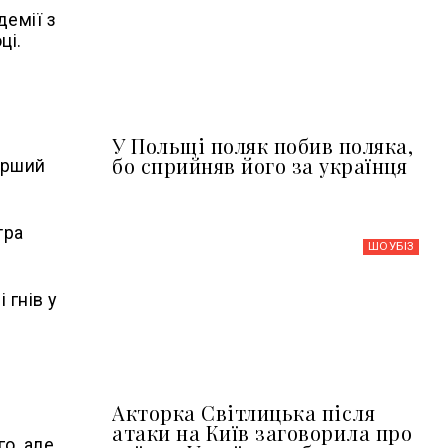
демії з
ці.
У Польщі поляк побив поляка,
бо сприйняв його за українця
перший
тра
ШОУБIЗ
 гнів у
Акторка Світлицька після
атаки на Київ заговорила про
о, але