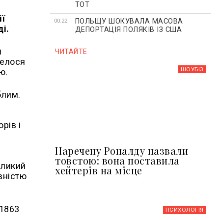
ТОТ
ії
ПОЛЬЩУ ШОКУВАЛА МАСОВА
00:22
і.
ДЕПОРТАЦІЯ ПОЛЯКІВ ІЗ США
и
ЧИТАЙТЕ
велося
ШОУБIЗ
ю.
блим.
рів і
Наречену Роналду назвали
товстою: вона поставила
еликий
хейтерів на місце
вністю
 1863
ПСИХОЛОГІЯ