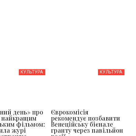
КУЛЬТУРА
КУЛЬТУРА
ний день» про
Єврокомісія
в найкращим
рекомендує позбавити
ьким фільмом:
Венеційську бієнале
ила журі
гранту через павільйон