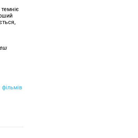
 темніє
арший
ється,
деш
 фільмів