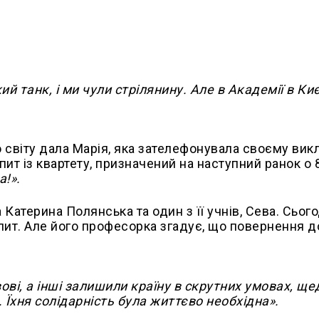
 танк, і ми чули стрілянину. Але в Академії в Ки
 світу дала Марія, яка зателефонувала своєму вик
ит із квартету, призначений на наступний ранок о 8
а!».
Катерина Полянська та один з її учнів, Сева. Сьог
пит. Але його професорка згадує, що повернення д
ові, а інші залишили країну в скрутних умовах, ще
Їхня солідарність була життєво необхідна».