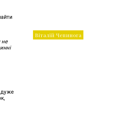
найти
Віталій Чепинога
 не
инні
н дуже
к,