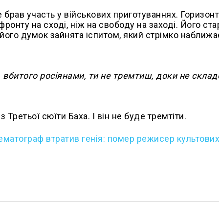
брав участь у військових приготуваннях. Горизонт
ї фронту на сході, ніж на свободу на заході. Його ст
 його думок зайнята іспитом, який стрімко наближа
 вбитого росіянами, ти не тремтиш, доки не скла
з Третьої сюїти Баха. І він не буде тремтіти.
нематограф втратив генія: помер режисер культових