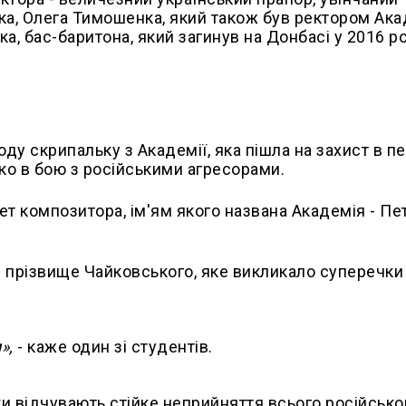
тька, Олега Тимошенка, який також був ректором Ака
ка, бас-баритона, який загинув на Донбасі у 2016 ро
лоду скрипальку з Академії, яка пішла на захист в 
око в бою з російськими агресорами.
т композитора, ім'ям якого названа Академія - Пе
прізвище Чайковського, яке викликало суперечки і
»,
- каже один зі студентів.
 відчувають стійке неприйняття всього російськог