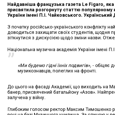
Найдавніша французька газета Le Figaro, яка
присвятила розгорнуту статтю популярному к
України імені П.І. Чайковського. Українськи
З початку російсько-українського конфлікту н
доводиться захищати своїх студентів, щодня 
зіткнутися з дискусією щодо зміни назви. Отже
Національна музична академія України імені П.
«Ми будемо гідні їхніх подвигів»,
- обіцяє д
музикознавців, полеглих на фронті.
До цього на фасаді Академії, що виходить на 
банер, присвячений батальйону «Азов». Найпрес
залучена у війну.
Глибоким голосом ректор Максим Тимошенко роз
році на базі Музичного училища. За спиною у р