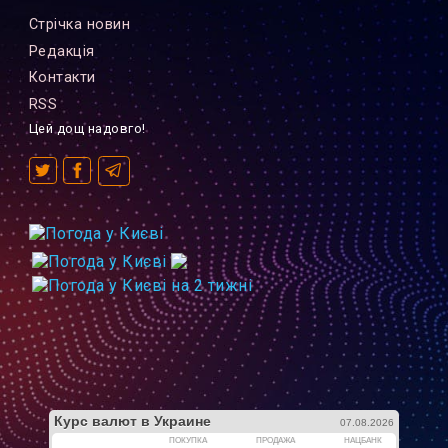
Стрiчка новин
Редакцiя
Контакти
RSS
Цей дощ надовго!