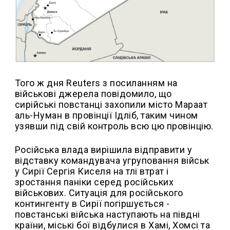
Того ж дня Reuters з посиланням на
військові джерела повідомило, що
сирійські повстанці захопили місто Мараат
аль-Нуман в провінції Ідліб, таким чином
узявши під свій контроль всю цю провінцію.
Російська влада вирішила відправити у
відставку командувача угруповання військ
у Сирії Сергія Киселя на тлі втрат і
зростання паніки серед російських
військових. Ситуація для російського
контингенту в Сирії погіршується -
повстанські війська наступають на півдні
країни, міські бої відбулися в Хамі, Хомсі та