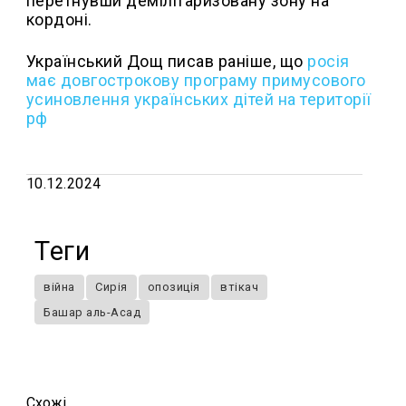
перетнувши демілітаризовану зону на
кордоні.
Український Дощ писав раніше, що
росія
має довгострокову програму примусового
усиновлення українських дітей на території
рф
10.12.2024
Теги
війна
Сирія
опозиція
втікач
Башар аль-Асад
Схожi