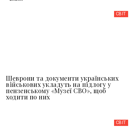
СВІТ
Шеврони та документи українських
військових укладуть на підлогу у
пензенському «Музеї СВО», щоб
ходити по них
СВІТ