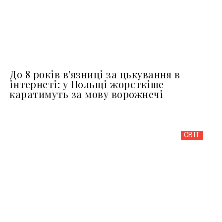
До 8 років в'язниці за цькування в
інтернеті: у Польщі жорсткіше
каратимуть за мову ворожнечі
СВІТ