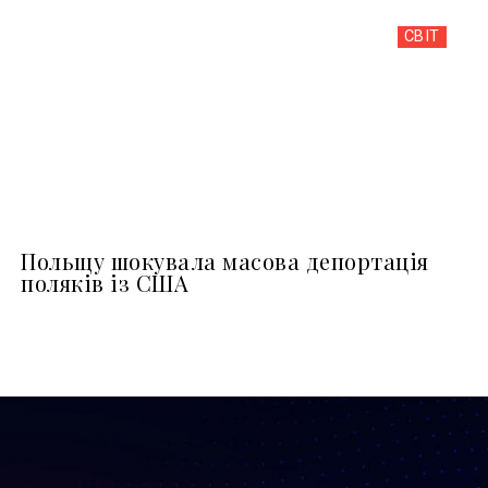
СВІТ
Польщу шокувала масова депортація
поляків із США