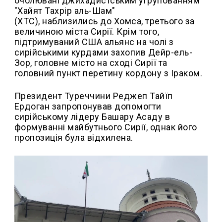
очолювані джихадистським угрупованням
"Хайят Тахрір аль-Шам"
(ХТС), наблизились до Хомса, третього за
величиною міста Сирії. Крім того,
підтримуваний США альянс на чолі з
сирійськими курдами захопив Дейр-ель-
Зор, головне місто на сході Сирії та
головний пункт перетину кордону з Іраком.
Президент Туреччини Реджеп Тайїп
Ердоган запропонував допомогти
сирійському лідеру Башару Асаду в
формуванні майбутнього Сирії, однак його
пропозиція була відхилена.