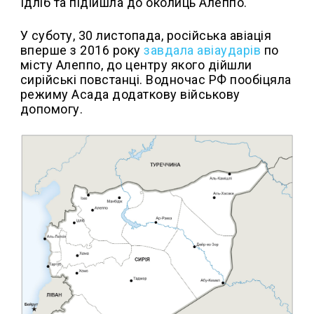
Ідліб та підійшла до околиць Алеппо.
У суботу, 30 листопада, російська авіація
вперше з 2016 року
завдала авіаударів
по
місту Алеппо, до центру якого дійшли
сирійські повстанці. Водночас РФ пообіцяла
режиму Асада додаткову військову
допомогу.