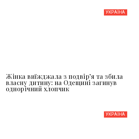
УКРАЇНА
Жінка виїжджала з подвір’я та збила
власну дитину: на Одещині загинув
однорічний хлопчик
УКРАЇНА