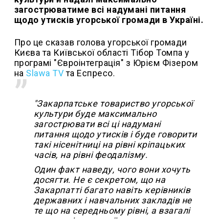
загострюватиме всі надумані питання
щодо утисків угорської громади в Україні.
Про це сказав голова угорської громади
Києва та Київської області Тібор Томпа у
програмі "Євроінтеграція" з Юрієм Фізером
на
Slawa TV
та Еспресо.
"Закарпатське товариство угорської
культури буде максимально
загострювати всі ці надумані
питання щодо утисків і буде говорити
такі нісенітниці на рівні кріпацьких
часів, на рівні феодалізму.
Один факт наведу, чого вони хочуть
досягти. Не є секретом, що на
Закарпатті багато навіть керівників
державних і навчальних закладів не
те що на середньому рівні, а взагалі