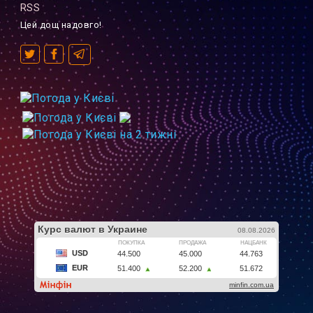
RSS
Цей дощ надовго!