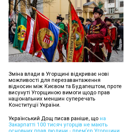
Зміна влади в Угорщині відкриває нові
можливості для перезавантаження
відносин між Києвом та Будапештом, проте
висунуті Угорщиною вимоги щодо прав
національних меншин суперечать
Конституції України.
Український Дощ писав раніше, що
н
а
Закарпатті 100 тисяч угорців не мають
основних прав людини - прем’єр Угорщини