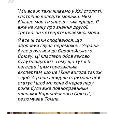
"
Ми все ж таки живемо у XXI столітті,
і потрібно володіти мовами. Чим
більше мов ти знаєш - тим краще. Я
вже не кажу про знання другої,
третьої чи четвертої іноземної мови.
Я все ж таки сподіваюся, що
здоровий глузд переможе, і Україна
буде рухатися до Європейського
Союзу. Ці кластери обов'язково
будуть відкриті. Тому що тут я б
нагадав і цим горезвісним
експертам, що це і їхня вигода також
- щоб Україна швидше отримала цей
статус і щоб ми хоча б через пару
років були вже повноправними
членами Європейського Союзу", -
резюмував Томпа.