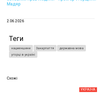
Мадяр
2.06.2026
Теги
нацменшини
Закарпаття
державна мова
угорці в україні
Схожi
УКРАЇНА