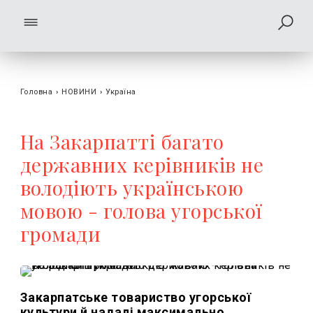
Головна
›
НОВИНИ
›
Україна
На Закарпатті багато
державних керівників не
володіють українською
мовою - голова угорської
громади
Закарпатське товариство угорської
культури й надалі максимально