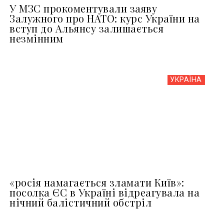
У МЗС прокоментували заяву
Залужного про НАТО: курс України на
вступ до Альянсу залишається
незмінним
УКРАЇНА
«росія намагається зламати Київ»:
посолка ЄС в Україні відреагувала на
нічний балістичний обстріл