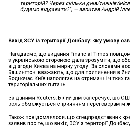
територій? Через скільки днів/тижнів/міс
будемо віддавати?", — запитав Андрій Ілл
Вихід ЗСУ із території Донбасу: яку умову оз
Нагадаємо, що видання Financial Times повідом
з українською стороною дала зрозуміти, що об
від згоди Києва на мирну угоду. За словами вос
Вашингтоні вважають, що для припинення війни
Водночас Київ наполягає на отриманні чітких г
територіальних питань.
За даними Reuters, Білий дім заперечує, що СШ
роль обмежується сприянням переговорам між
Також повідомлялося, що спецпредставник кре
заявив про те, що вихід ЗСУ з території Донбас