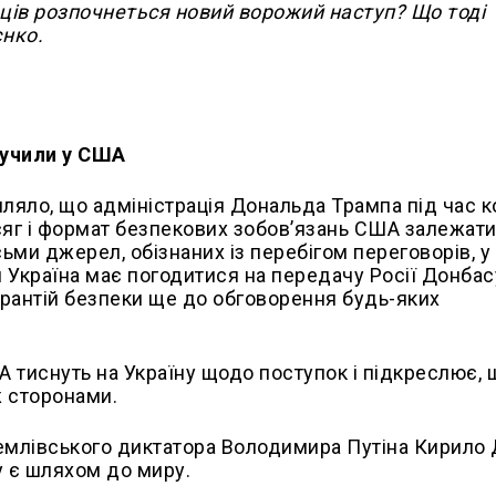
яців розпочнеться новий ворожий наступ? Що тоді
єнко.
вучили у США
ляло, що адміністрація Дональда Трампа під час к
сяг і формат безпекових зобов’язань США залежат
ьми джерел, обізнаних із перебігом переговорів, у
 Україна має погодитися на передачу Росії Донбас
арантій безпеки ще до обговорення будь-яких
А тиснуть на Україну щодо поступок і підкреслює, 
 сторонами.
млівського диктатора Володимира Путіна Кирило 
у є шляхом до миру.