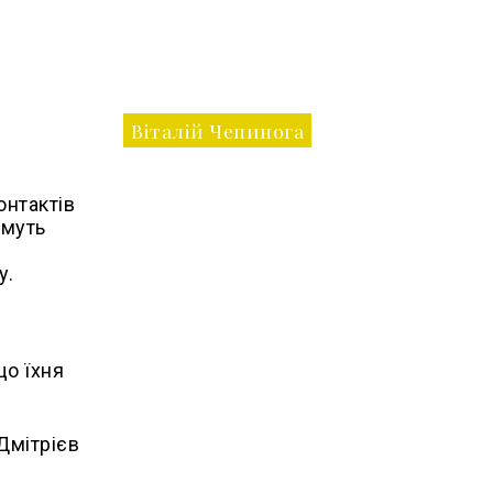
Віталій Чепинога
онтактів
имуть
у.
що їхня
Дмітрієв