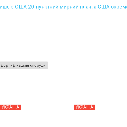
пише з США 20-пунктний мирний план, а США окрем
фортифікаційні споруди
УКРАЇНА
УКРАЇНА