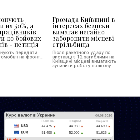
понують
Громада Київщині в
и на 50%, а
інтересах безпеки
працівників
вимагає негайно
и до бойових
заборонити місцеві
ів - петиція
стрільбища
онують передати
Після ракетного удару по
омобілі на фронт...
виставці з 12 загиблими на
Київщині місцеві вимагають
зупинити роботу полігону...