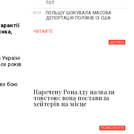
ТОТ
ПОЛЬЩУ ШОКУВАЛА МАСОВА
00:22
ДЕПОРТАЦІЯ ПОЛЯКІВ ІЗ США
арантії
єнка,
ЧИТАЙТЕ
ШОУБIЗ
 Україні
ох років
без бою
Наречену Роналду назвали
товстою: вона поставила
хейтерів на місце
ПСИХОЛОГІЯ