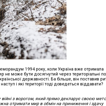
меморандум 1994 року, коли Україна вже отримала
мир не може бути досягнутий через територіальні п
української державності. Ба більше, він поставив р
аступ і які території тоді доведеться віддавати?
 у війні з ворогом, який прямо декларує своєю мет
ожна отримати мир в обмін на приниження і здачу