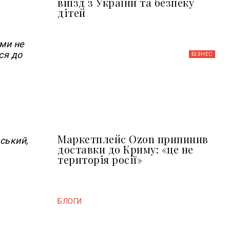
виїзд з України та безпеку
дітей
ими не
ся до
БІЗНЕС
Маркетплейс Ozon припинив
ський,
доставки до Криму: «це не
територія росії»
БЛОГИ