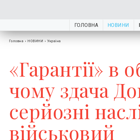
ГОЛОВНА
НОВИНИ
Головна
›
НОВИНИ
›
Україна
«Гарантії» в о
чому здача Д
серйозні насл
військовий