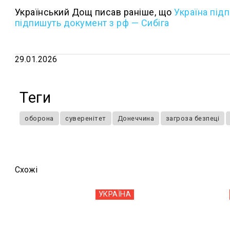
Український Дощ писав раніше, що
Україна під
підпишуть документ з рф — Сибіга
29.01.2026
Теги
оборона
суверенітет
Донеччина
загроза безпеці
Схожi
УКРАЇНА