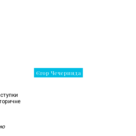
Єгор Чечеринда
оступки
иторичне
ою