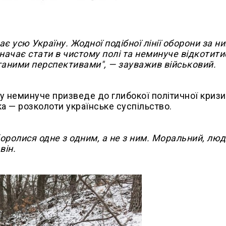
 усю Україну. Жодної подібної лінії оборони за н
значає стати в чистому полі та неминуче відкотити
оганими перспективами", — зауважив військовий.
ву неминуче призведе до глибокої політичної кризи
а — розколоти українське суспільство.
оролися одне з одним, а не з ним. Моральний, люд
він.