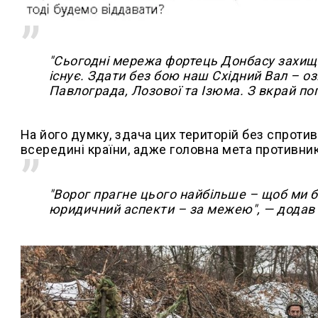
"Сьогодні мережа фортець Донбасу захищає
існує. Здати без бою наш Східний Вал – о
Павлограда, Лозової та Ізюма. З вкрай п
На його думку, здача цих територій без спроти
всередині країни, адже головна мета противник
"Ворог прагне цього найбільше – щоб ми б
юридичний аспекти – за межею", — додав 