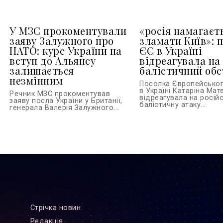
У МЗС прокоментували
«росія намагаєт
заяву Залужного про
зламати Київ»: 
НАТО: курс України на
ЄС в Україні
вступ до Альянсу
відреагувала на
залишається
балістичний обс
незмінним
Посолка Європейсько
в Україні Катаріна Ма
Речник МЗС прокоментував
відреагувала на росій
заяву посла України у Британії,
балістичну атаку...
генерала Валерія Залужного...
Стрiчка новин
Редакцiя