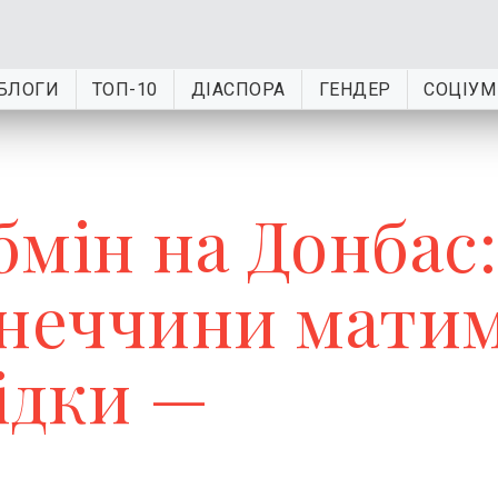
БЛОГИ
ТОП-10
ДІАСПОРА
ГЕНДЕР
СОЦІУМ
бмін на Донбас:
онеччини мати
ідки —