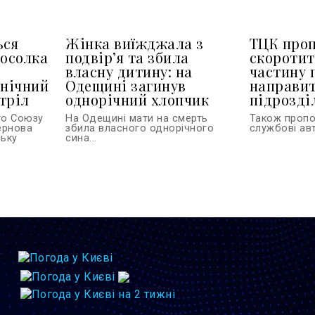
ься
Жінка виїжджала з
ТЦК про
посолка
подвір’я та збила
скоротит
власну дитину: на
частину 
 нічний
Одещині загинув
направит
тріл
однорічний хлопчик
підрозділ
го Союзу
На Одещині мати на смерть
Також проп
тернова
збила власного однорічного
службові авт
ську
сина...