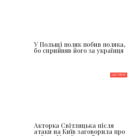
У Польщі поляк побив поляка,
бо сприйняв його за українця
ШОУБIЗ
Акторка Світлицька після
атаки на Київ заговорила про