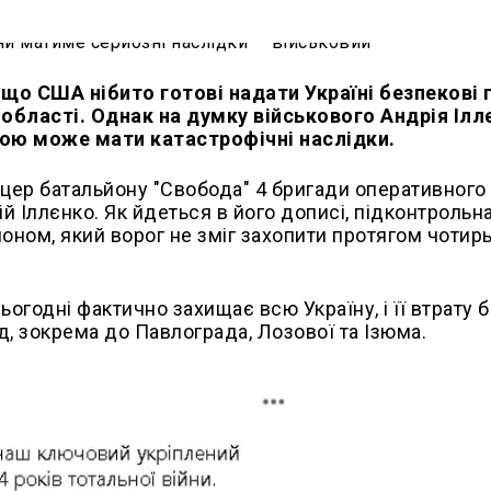
 що США нібито готові надати Україні безпекові г
 області. Однак на думку військового Андрія Ілл
 бою може мати катастрофічні наслідки.
цер батальйону "Свобода" 4 бригади оперативного
й Іллєнко. Як йдеться в його дописі, підконтрольна
ном, який ворог не зміг захопити протягом чотирь
годні фактично захищає всю Україну, і її втрату 
, зокрема до Павлограда, Лозової та Ізюма.