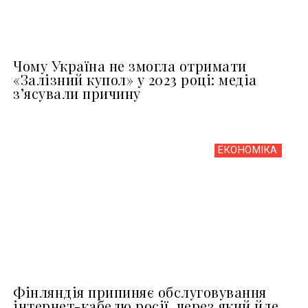
Чому Україна не змогла отримати
«Залізний купол» у 2023 році: медіа
з’ясували причину
ЕКОНОМІКА
Фінляндія припиняє обслуговування
інтернет-кабелю росії, через який йде