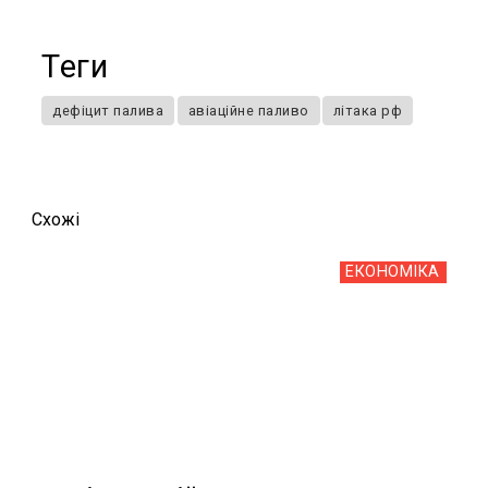
Теги
дефіцит палива
авіаційне паливо
літака рф
Схожi
ЕКОНОМІКА