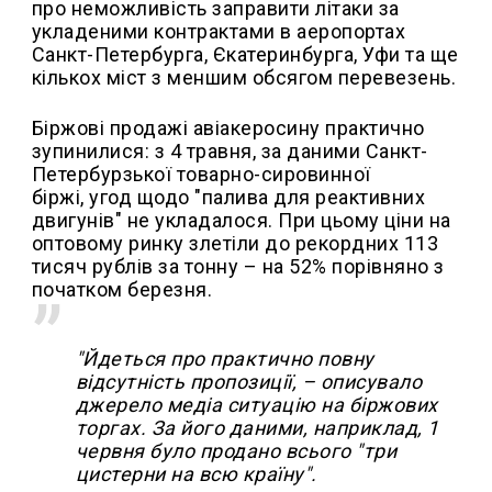
про неможливість заправити літаки за
укладеними контрактами в аеропортах
Санкт-Петербурга, Єкатеринбурга, Уфи та ще
кількох міст з меншим обсягом перевезень.
Біржові продажі авіакеросину практично
зупинилися: з 4 травня, за даними Санкт-
Петербурзької товарно-сировинної
біржі, угод щодо "палива для реактивних
двигунів" не укладалося. При цьому ціни на
оптовому ринку злетіли до рекордних 113
тисяч рублів за тонну – на 52% порівняно з
початком березня.
"Йдеться про практично повну
відсутність пропозиції, – описувало
джерело медіа ситуацію на біржових
торгах. За його даними, наприклад, 1
червня було продано всього "три
цистерни на всю країну".