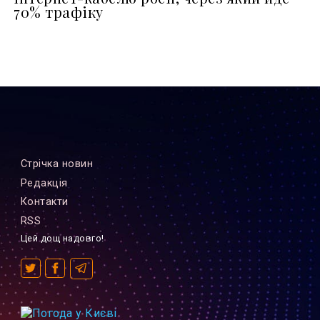
70% трафіку
Стрiчка новин
Редакцiя
Контакти
RSS
Цей дощ надовго!