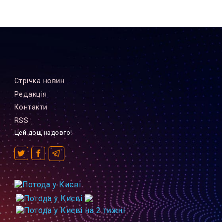
Стрiчка новин
Редакцiя
Контакти
RSS
Цей дощ надовго!