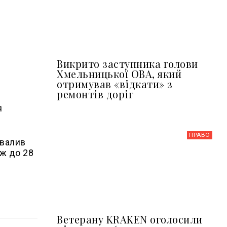
Викрито заступника голови
Хмельницької ОВА, який
отримував «відкати» з
ремонтів доріг
я
ПРАВО
хвалив
іж до 28
Ветерану KRAKEN оголосили