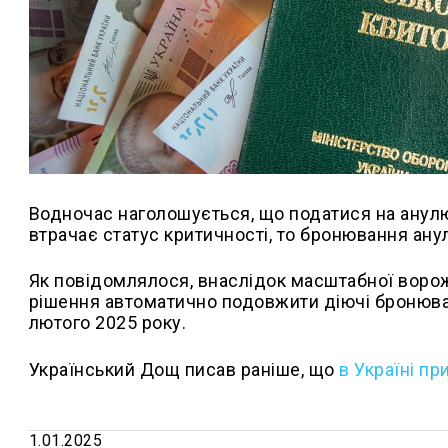
Водночас наголошується, що податися на анулю
втрачає статус критичності, то бронювання ан
Як повідомлялося, внаслідок масштабної ворож
рішення автоматично подовжити діючі бронюванн
лютого 2025 року.
Український Дощ писав раніше, що
в Україні пр
1.01.2025