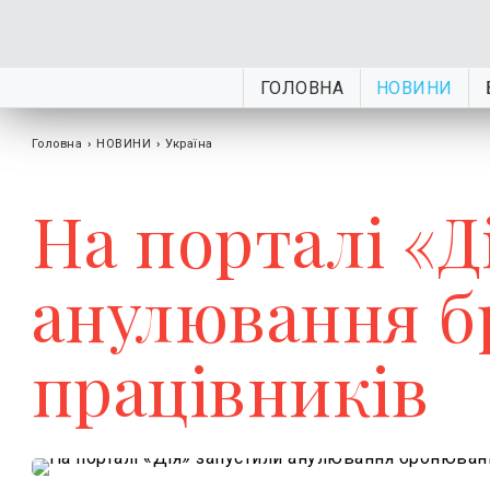
ГОЛОВНА
НОВИНИ
Головна
›
НОВИНИ
›
Україна
На порталі «Д
анулювання б
працівників