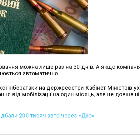
вання можна лише раз на 30 днів. А якщо компані
улюється автоматично.
ої кібератаки на держреєстри Кабінет Міністрів у
я від мобілізації на один місяць, але не довше н
идбали 200 тисяч авто через «Дію».