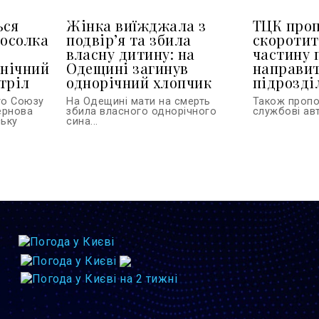
ься
Жінка виїжджала з
ТЦК про
посолка
подвір’я та збила
скоротит
власну дитину: на
частину 
 нічний
Одещині загинув
направит
тріл
однорічний хлопчик
підрозділ
го Союзу
На Одещині мати на смерть
Також проп
тернова
збила власного однорічного
службові авт
ську
сина...