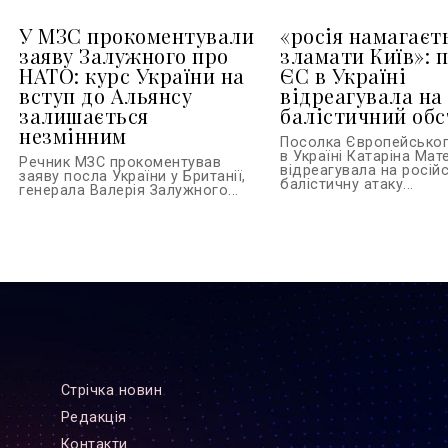
У МЗС прокоментували
«росія намагаєт
заяву Залужного про
зламати Київ»: 
НАТО: курс України на
ЄС в Україні
вступ до Альянсу
відреагувала на
залишається
балістичний обс
незмінним
Посолка Європейсько
в Україні Катаріна Ма
Речник МЗС прокоментував
відреагувала на росій
заяву посла України у Британії,
балістичну атаку...
генерала Валерія Залужного...
Стрiчка новин
Редакцiя
Контакти