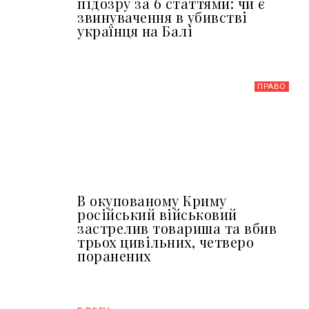
підозру за 6 статтями: чи є
звинувачення в убивстві
українця на Балі
ПРАВО
В окупованому Криму
російський військовий
застрелив товариша та вбив
трьох цивільних, четверо
поранених