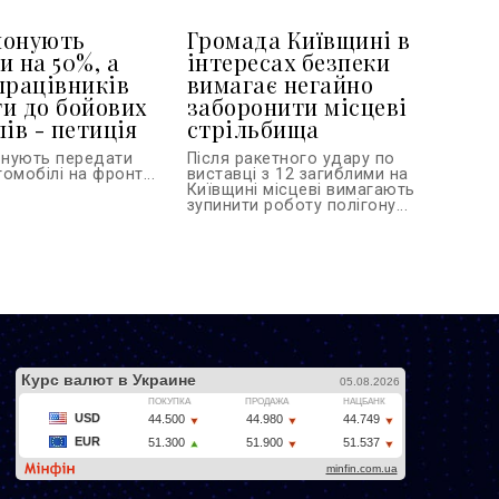
понують
Громада Київщині в
и на 50%, а
інтересах безпеки
працівників
вимагає негайно
и до бойових
заборонити місцеві
ів - петиція
стрільбища
онують передати
Після ракетного удару по
омобілі на фронт...
виставці з 12 загиблими на
Київщині місцеві вимагають
зупинити роботу полігону...