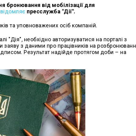
ня бронювання від мобілізації для
овідомляє
пресслужба "Дії".
ків та уповноважених осіб компаній.
і "Дія", необхідно авторизуватися на порталі з
 заяву з даними про працівників на розбронюванн
підписом. Результат надійде протягом доби – на