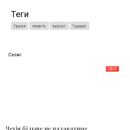
Теги
Грузія
смерть
курорт
Гудаурі
Схожi
СВІТ
Чехія більше не надаватиме