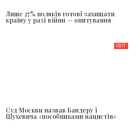
Лише 27% поляків готові захищати
країну у разі війни — опитування
СВІТ
Суд Москви назвав Бандеру і
Шухевича «пособниками нацистів»