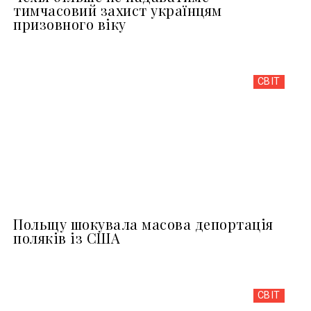
тимчасовий захист українцям
призовного віку
СВІТ
Польщу шокувала масова депортація
поляків із США
СВІТ