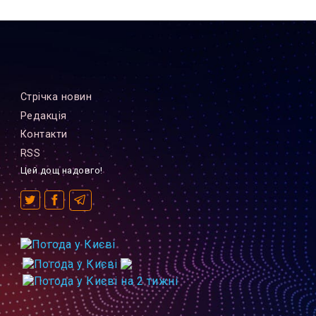
Стрiчка новин
Редакцiя
Контакти
RSS
Цей дощ надовго!