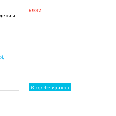
БЛОГИ
удеться
і,
Єгор Чечеринда