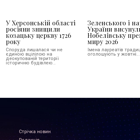
У Херсонській області
Зеленського і н
росіяни знищили
України висунул
козацьку церкву 1726
Нобелівську пр
року
миру 2026
Споруда лишалася чи не
Імена лауреатів тради
єдиною вцілілою на
оголошують у жовтні...
деокупованій території
історичню будівлею...
Стрiчка новин