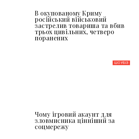
В окупованому Криму
російський військовий
застрелив товариша та вбив
трьох цивільних, четверо
поранених
ШОУБIЗ
Чому ігровий акаунт для
зловмисника цінніший за
соцмережу