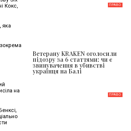
ПРАВО
і Кокс,
, яка
, зокрема
Ветерану KRAKEN оголосили
підозру за 6 статтями: чи є
звинувачення в убивстві
українця на Балі
ий
исіла на
ПРАВО
Бенксі,
ціально
сти