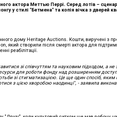
йного актора Меттью Перрі. Серед лотів – сценар
понгу у стилі "Бетмена" та копія вічка з дверей к
нного дому Heritage Auctions. Кошти, виручені з п
ion, який створили після смерті актора для підтри
ні реабілітації.
витися зі співчуттям та науковим підходом, а не 
есурси для роботи фонду над розширенням доступ
отьби зі стигматизацією. Це ще один спосіб, яким
тися з цією хворобою наодинці", - заявила викон
лу "Друзі", коли культовий ситком ще мав робочу на