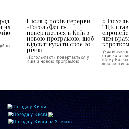
арод
Після 9 років перерви
«Пасхаль
и на
«ГогольФест»
ТЦК ста
емію
повертається в Київ з
європейс
новою програмою, щоб
чим враз
відсвяткувати своє 20-
коротко
ційно
річчя
Українська 
стрічка отр
«ГогольФест» повертається у
66-му Кракі
Київ з новою програмою...
кінофестивалі