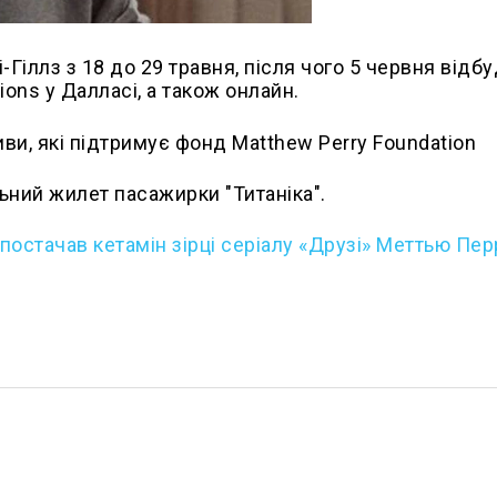
Гіллз з 18 до 29 травня, після чого 5 червня відб
ions у Далласі, а також онлайн.
иви, які підтримує фонд Matthew Perry Foundation
льний жилет пасажирки "Титаніка".
 постачав кетамін зірці серіалу «Друзі» Меттью Перр