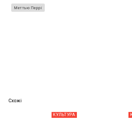
Меттью Перрі
Схожi
КУЛЬТУРА