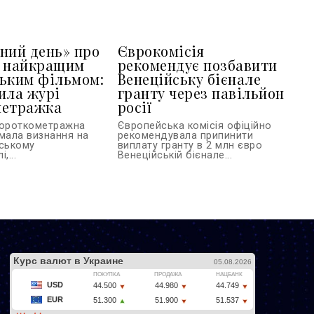
ний день» про
Єврокомісія
в найкращим
рекомендує позбавити
ьким фільмом:
Венеційську бієнале
ила журі
гранту через павільйон
метражка
росії
короткометражна
Європейська комісія офіційно
имала визнання на
рекомендувала припинити
вському
виплату гранту в 2 млн євро
,...
Венеційській бієнале...