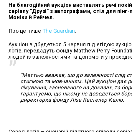
На благодійний аукціон виставлять речі покі
серіалу "Друзі" з автографами, стіл для пінг-
Моніки й Рейчел.
Про це пише
The Guardian
.
Аукціон відбудеться 5 червня під егідою аукціо
лотів, передадуть фонду Matthew Perry Foundat
людей із залежностями та допомоги у проходжен
"Меттью вважав, що до залежності слід ста
стигмою та мовчанням. Цей аукціон дає р
лікування, заснованого на доказах, та бор
гарантуємо, що нікому не доведеться боро
директорка фонду Ліза Кастелер Каліо.
Серед лотів – сценарій пілотного епізоду серіа