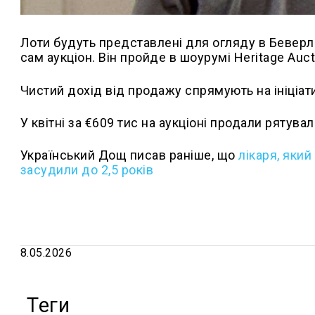
Лоти будуть представлені для огляду в Беверлі-
сам аукціон. Він пройде в шоурумі Heritage Auct
Чистий дохід від продажу спрямують на ініціат
У квітні за €609 тис на аукціоні продали рятува
Український Дощ писав раніше, що
л
ікаря, який
засудили до 2,5 років
8.05.2026
Теги