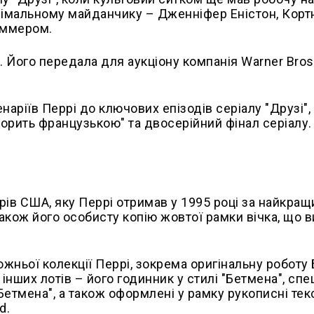
знімальному майданчику – Дженніфер Еністон, Кортн
іммером.
. Його передала для аукціону компанія Warner Bros
енаріїв Перрі до ключових епізодів серіалу "Друзі"
оворить французькою" та двосерійний фінал серіалу.
орів США, яку Перрі отримав у 1995 році за найкращ
акож його особисту копію жовтої рамки вічка, що в
жньої колекції Перрі, зокрема оригінальну роботу 
інших лотів – його годинник у стилі "Бетмена", спе
Бетмена", а також оформлені у рамку рукописні тек
d.