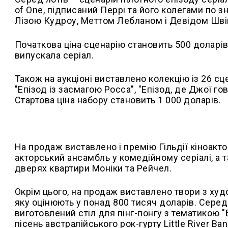
of One, підписаний Перрі та його колегами по 
Лізою Кудроу, Меттом Лебланом і Девідом Шв
Початкова ціна сценарію становить 500 доларів
випускала серіал.
Також на аукціоні виставлено колекцію із 26 сц
"Епізод із засмагою Росса", "Епізод, де Джої г
Стартова ціна набору становить 1 000 доларів.
На продаж виставлено і премію Гільдії кіноакт
акторський ансамбль у комедійному серіалі, а т
дверях квартири Моніки та Рейчел.
Окрім цього, на продаж виставлено твори з худо
яку оцінюють у понад 800 тисяч доларів. Серед 
виготовлений стіл для пінг-понгу з тематикою "
пісень австралійського рок-гурту Little River Ban