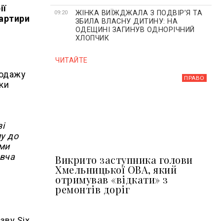
ії
ЖІНКА ВИЇЖДЖАЛА З ПОДВІР’Я ТА
09:20
вартири
ЗБИЛА ВЛАСНУ ДИТИНУ: НА
ОДЕЩИНІ ЗАГИНУВ ОДНОРІЧНИЙ
ХЛОПЧИК
ЧИТАЙТЕ
родажу
ПРАВО
мки
зі
у до
 ми
авча
Викрито заступника голови
Хмельницької ОВА, який
отримував «відкати» з
ремонтів доріг
зву Six