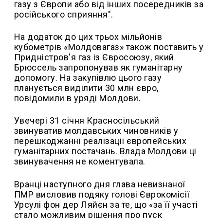
газу з Європи або від інших посередників за
російського сприяння".
На додаток до цих трьох мільйонів
кубометрів «Молдовагаз» також поставить у
Придністров'я газ із Євросоюзу, який
Брюссель запропонував як гуманітарну
допомогу. На закупівлю цього газу
планується виділити 30 млн євро,
повідомили в уряді Молдови.
Увечері 31 січня Красносільський
звинуватив молдавських чиновників у
перешкоджанні реалізації європейських
гуманітарних постачань. Влада Молдови ці
звинувачення не коментувала.
Вранці наступного дня глава невизнаної
ПМР висловив подяку голові Єврокомісії
Урсулі фон дер Ляйєн за те, що «за її участі
стало можливим рішення про пуск