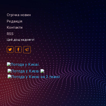
Стрiчка новин
Редакцiя
Контакти
RSS
Цей дощ надовго!