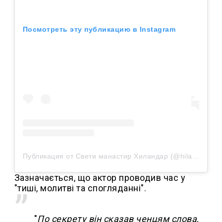
Посмотреть эту публикацию в Instagram
Публикация от Свети манастир Хиландар (@hilandar_org)
Зазначається, що актор проводив час у
"тиші, молитві та спогляданні".
"
По секрету він сказав ченцям слова,