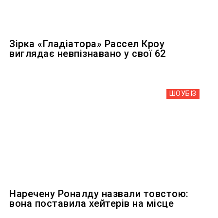
Зірка «Гладіатора» Рассел Кроу
виглядає невпізнавано у свої 62
ШОУБIЗ
Наречену Роналду назвали товстою:
вона поставила хейтерів на місце