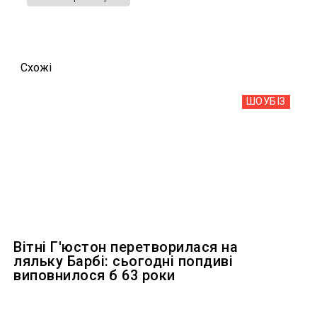
Схожi
ШОУБIЗ
Вітні Г'юстон перетворилася на
ляльку Барбі: сьогодні попдиві
виповнилося б 63 роки