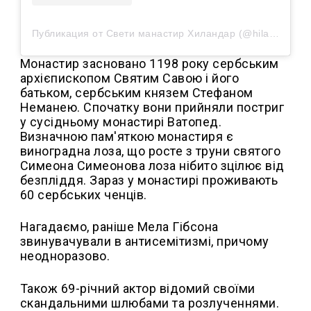
Публикация от Свети манастир Хиландар (@hilandar_org)
Монастир засновано 1198 року сербським
архієпископом Святим Савою і його
батьком, сербським князем Стефаном
Неманею. Спочатку вони прийняли постриг
у сусідньому монастирі Ватопед.
Визначною пам'яткою монастиря є
виноградна лоза, що росте з труни святого
Симеона Симеонова лоза нібито зцілює від
безпліддя. Зараз у монастирі проживають
60 сербських ченців.
Нагадаємо, раніше Мела Гібсона
звинувачували в антисемітизмі, причому
неодноразово.
Також 69-річний актор відомий своїми
скандальними шлюбами та розлученнями.