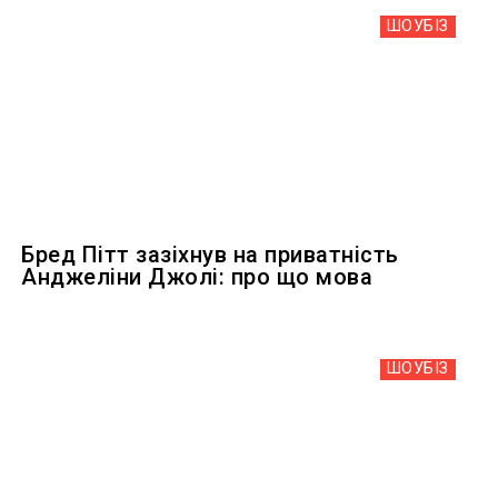
ШОУБIЗ
Бред Пітт зазіхнув на приватність
Анджеліни Джолі: про що мова
ШОУБIЗ