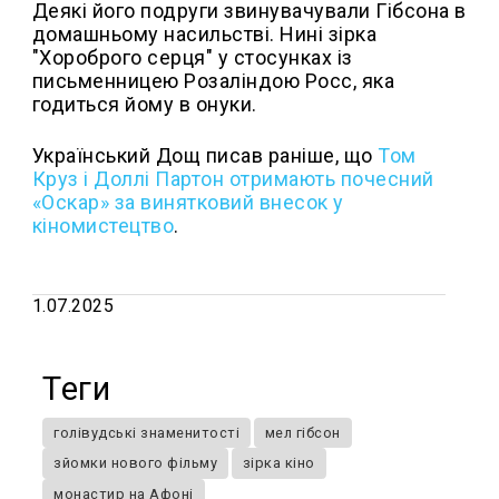
Деякі його подруги звинувачували Гібсона в
домашньому насильстві. Нині зірка
"Хороброго серця" у стосунках із
письменницею Розаліндою Росс, яка
годиться йому в онуки.
Український Дощ писав раніше, що
Том
Круз і Доллі Партон отримають почесний
«Оскар» за винятковий внесок у
кіномистецтво
.
1.07.2025
Теги
голівудські знаменитості
мел гібсон
зйомки нового фільму
зірка кіно
монастир на Афоні