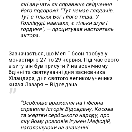
які звучать як справжнє свідчення
його подорожі: "Тут немає глядачів.
Тут є тільки Бог і його тиша. У
Голлівуді, навпаки, є тільки шум і
гординя", — процитував настоятель
актора.
Зазначається, що Мел Гібсон пробув у
монастирі з 27 по 29 червня. Під час свого
візиту він був присутній на всенічному
бдінні та святкуванні дня засновника
Хіландара, дня святого великомученика
князя Лазаря — Відовдана.
"Особливе враження на Гібсона
справила історія Відовдану, Косова
та жертви сербського народу, про
яку йому розповів ігумен Мефодій,
наголошуючи на значенні