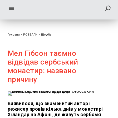
Головна
›
РОЗВАГИ
›
Шоубiз
Мел Гібсон таємно
відвідав сербський
монастир: названо
причину
Виявилося, що знаменитий актор і
режисер провів кілька днів у монастирі
Хіландар на Афоні, де живуть сербські