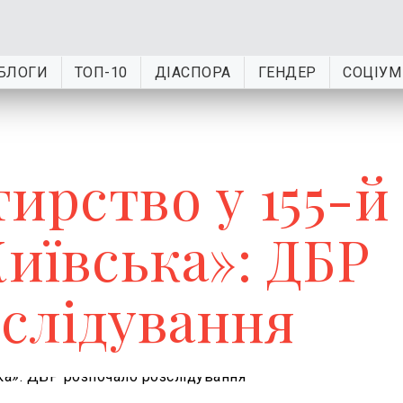
БЛОГИ
ТОП-10
ДІАСПОРА
ГЕНДЕР
СОЦІУМ
ирство у 155-й
иївська»: ДБР
зслідування