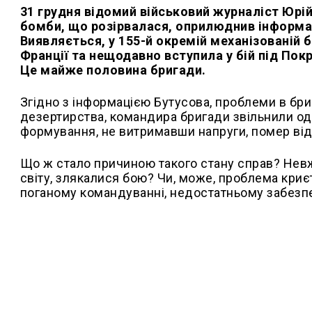
31 грудня відомий військовий журналіст Юрі
бомби, що розірвалася, оприлюднив інформацію
Виявляється, у 155-й окремій механізованій б
Франції та нещодавно вступила у бій під Пок
Це майже половина бригади.
Згідно з інформацією Бутусова, проблеми в бр
дезертирства, командира бригади звільнили одра
формування, не витримавши напруги, помер від
Що ж стало причиною такого стану справ? Невже
світу, злякалися бою? Чи, може, проблема криє
поганому командуванні, недостатньому забезп