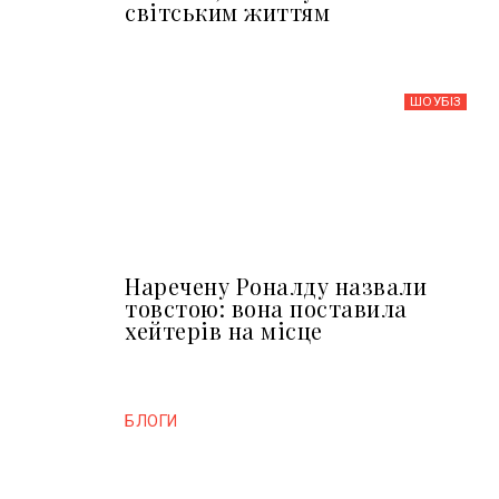
світським життям
ШОУБIЗ
Наречену Роналду назвали
товстою: вона поставила
хейтерів на місце
БЛОГИ