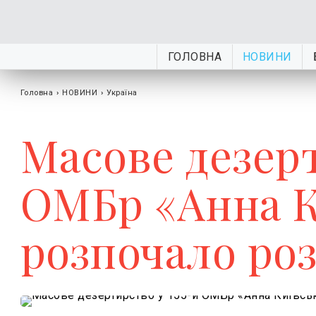
ГОЛОВНА
НОВИНИ
Головна
›
НОВИНИ
›
Україна
Масове дезерт
ОМБр «Анна К
розпочало ро