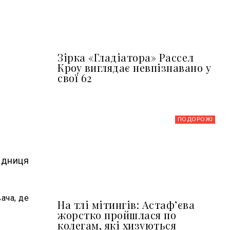
Зірка «Гладіатора» Рассел
Кроу виглядає невпізнавано у
свої 62
ПОДОРОЖІ
адниця
ача, де
На тлі мітингів: Астафʼєва
жорстко пройшлася по
колегам, які хизуються