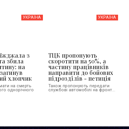
УКРАЇНА
УКРАЇНА
їжджала з
ТЦК пропонують
та збила
скоротити на 50%, а
итину: на
частину працівників
загинув
направити до бойових
ий хлопчик
підрозділів - петиція
мати на смерть
Також пропонують передати
ого однорічного
службові автомобілі на фронт...