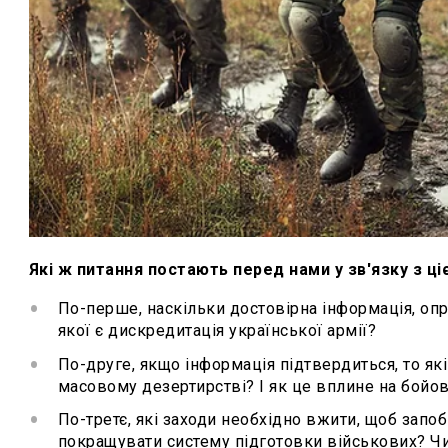
Які ж питання постають перед нами у зв'язку з ц
По-перше, наскільки достовірна інформація, о
якої є дискредитація української армії?
По-друге, якщо інформація підтвердиться, то які
масовому дезертирстві? І як це вплине на бойо
По-третє, які заходи необхідно вжити, щоб запо
покращувати систему підготовки військових? Чи,