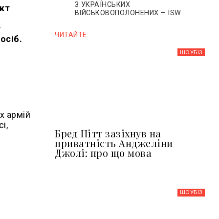
З УКРАЇНСЬКИХ
ект
ВІЙСЬКОВОПОЛОНЕНИХ – ISW
у
ЧИТАЙТЕ
осіб.
ШОУБIЗ
х армій
і,
Бред Пітт зазіхнув на
приватність Анджеліни
Джолі: про що мова
ШОУБIЗ