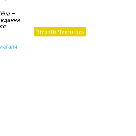
ійна –
завдання
ля
Віталій Чепинога
магали