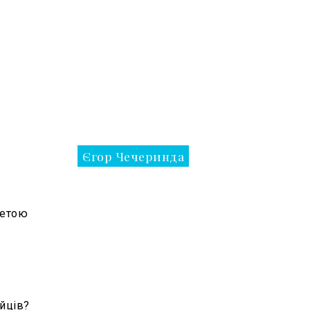
Єгор Чечеринда
метою
ійців?