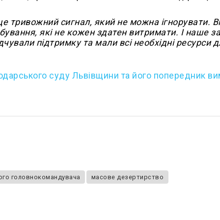
це тривожний сигнал, який не можна ігнорувати. В
обування, які не кожен здатен витримати. І наше 
дчували підтримку та мали всі необхідні ресурси д
одарського суду Львівщини та його попередник ви
ого головнокомандувача
масове дезертирство