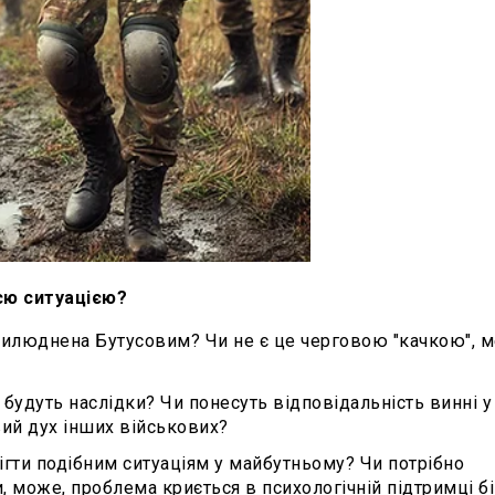
ією ситуацією?
прилюднена Бутусовим? Чи не є це черговою "качкою", 
 будуть наслідки? Чи понесуть відповідальність винні у
вий дух інших військових?
бігти подібним ситуаціям у майбутньому? Чи потрібно
 може, проблема криється в психологічній підтримці б