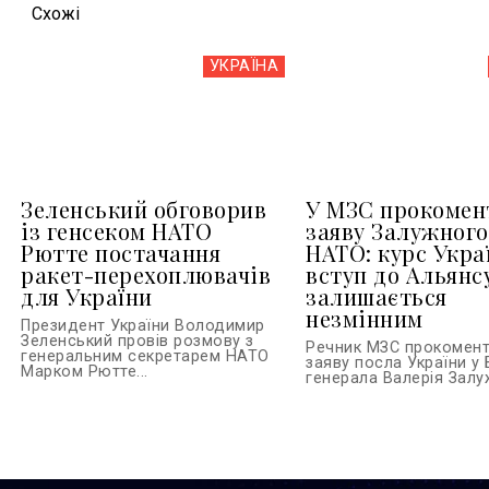
Схожi
УКРАЇНА
Зеленський обговорив
У МЗС прокомен
із генсеком НАТО
заяву Залужного
Рютте постачання
НАТО: курс Укра
ракет-перехоплювачів
вступ до Альянс
для України
залишається
незмінним
Президент України Володимир
Зеленський провів розмову з
Речник МЗС прокомен
генеральним секретарем НАТО
заяву посла України у 
Марком Рютте...
генерала Валерія Залуж