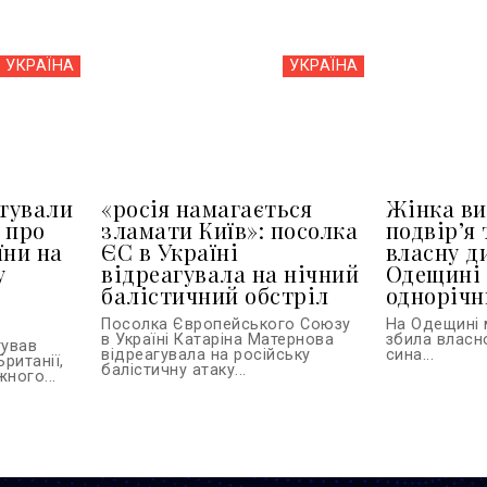
УКРАЇНА
УКРАЇНА
тували
«росія намагається
Жінка ви
 про
зламати Київ»: посолка
подвір’я 
їни на
ЄС в Україні
власну д
у
відреагувала на нічний
Одещині 
балістичний обстріл
однорічн
Посолка Європейського Союзу
На Одещині 
в Україні Катаріна Матернова
збила власн
тував
відреагувала на російську
сина...
Британії,
балістичну атаку...
ного...