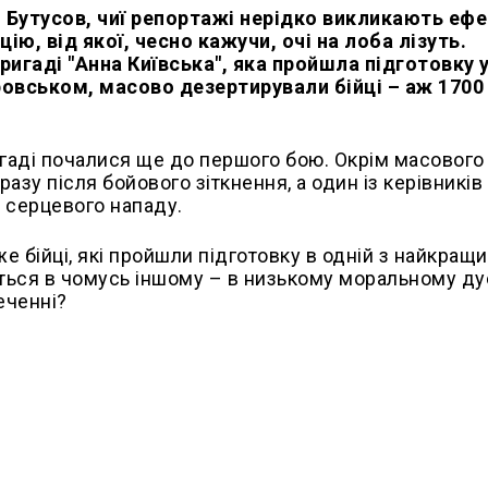
й Бутусов, чиї репортажі нерідко викликають еф
, від якої, чесно кажучи, очі на лоба лізуть.
ригаді "Анна Київська", яка пройшла підготовку 
ровськом, масово дезертирували бійці – аж 1700 
игаді почалися ще до першого бою. Окрім масового
зу після бойового зіткнення, а один із керівників
 серцевого нападу.
 бійці, які пройшли підготовку в одній з найкращи
ться в чомусь іншому – в низькому моральному дус
еченні?