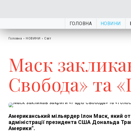
ГОЛОВНА
НОВИНИ
Головна
›
НОВИНИ
›
Світ
Маск закликав
Свобода» та 
Американський мільярдер Ілон Маск, який о
адміністрації президента США Дональда Трам
Америки".