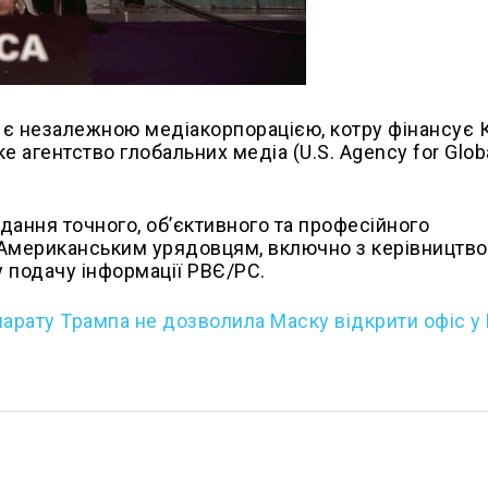
)
є незалежною медіакорпорацією, котру фінансує 
 агентство глобальних медіа (U.S. Agency for Globa
ання точного, об’єктивного та професійного
. Американським урядовцям, включно з керівництв
 подачу інформації РВЄ/РС.
арату Трампа не дозволила Маску відкрити офіс у