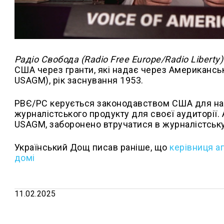
Радіо Свобода (Radio Free Europe/Radio Liberty
США через гранти, які надає через Американське
USAGM), рік заснування 1953.
РВЄ/РС керується законодавством США для над
журналістського продукту для своєї аудиторії
USAGM, заборонено втручатися в журналістську
Український Дощ писав раніше, що
керівниця ап
домі
11.02.2025