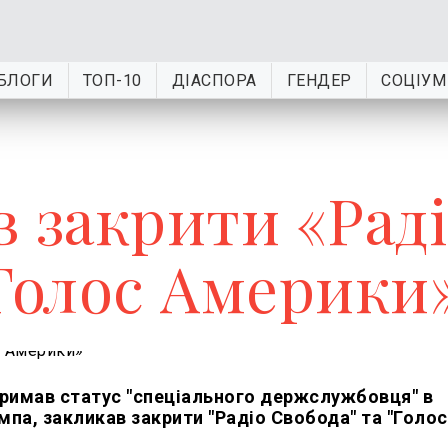
БЛОГИ
ТОП-10
ДІАСПОРА
ГЕНДЕР
СОЦІУМ
 закрити «Рад
«Голос Америки
тримав статус "спеціального держслужбовця" в
па, закликав закрити "Радіо Свобода" та "Голос