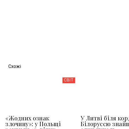
Схожi
СВІТ
«Жодних ознак
У Литві біля кор
злочину»: у Польщі
Білоруссю знай