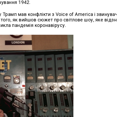
снування 1942.
 Трамп мав конфлікти з Voice of America і звинува
 того, як вийшов сюжет про світлове шоу, яке відз
никла пандемія коронавірусу.