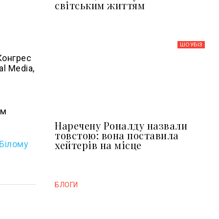
світським життям
ШОУБIЗ
Конгрес
l Media,
ом
Наречену Роналду назвали
товстою: вона поставила
хейтерів на місце
 Білому
БЛОГИ