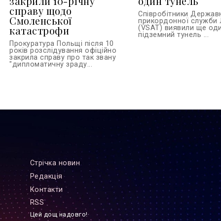
закрили 10-річну
один тунель
справу щодо
Співробітники Держав
Смоленської
прикордонної служби 
катастрофи
(VSAT) виявили ще од
підземний тунель ...
Прокуратура Польщі після 10
років розслідування офіційно
закрила справу про так звану
"дипломатичну зраду...
Стрiчка новин
Редакцiя
Контакти
RSS
Цей дощ надовго!