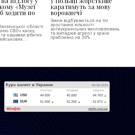
 на підлогу у
у Польщі жорсткіше
кому «Музеї
каратимуть за мову
б ходити по
ворожнечі
Зміни відбуваються на тлі
зростання кількості
Пензенської області
антиукраїнських висловлювань
зею СВО» каску,
та випадків агресії у країні
 та нашивки вбитих
приблизно на 30%...
ійськових....