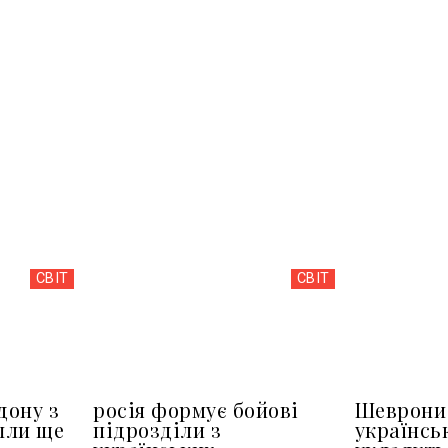
СВІТ
СВІТ
дону з
росія формує бойові
Шеврони 
шли ще
підрозділи з
українсь