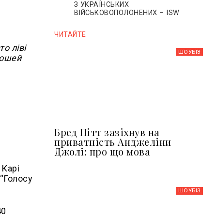
З УКРАЇНСЬКИХ
ВІЙСЬКОВОПОЛОНЕНИХ – ISW
ЧИТАЙТЕ
о ліві
ШОУБIЗ
рошей
Бред Пітт зазіхнув на
приватність Анджеліни
Джолі: про що мова
 Карі
 “Голосу
ШОУБIЗ
40