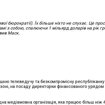
ї бюрократії). Їх більше ніхто не слухає. Це прост
амі з собою, спалюючи 1 мільярд доларів на рік г
вив Маск.
лишню телеведучу та безкомпромісну республіканку
різоні, на посаду директорки фінансованого урядом
на медіамовна організація, яка працює більш ніж 