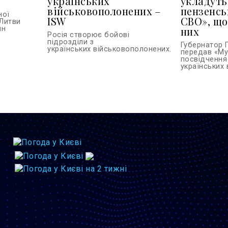
українських
укладуть
військовополонених –
пензенсь
ної
ISW
СВО», що
Литви
ин
них
Росія створює бойові
підрозділи з
Губернатор 
українських військовополонених...
передав «Му
посвідчення
українських в