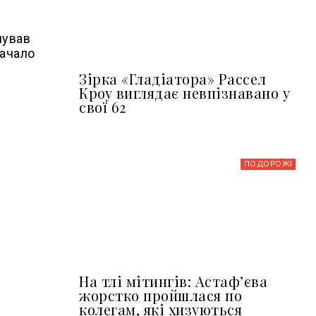
чував
начало
Зірка «Гладіатора» Рассел
Кроу виглядає невпізнавано у
свої 62
ПОДОРОЖІ
На тлі мітингів: Астафʼєва
жорстко пройшлася по
колегам, які хизуються