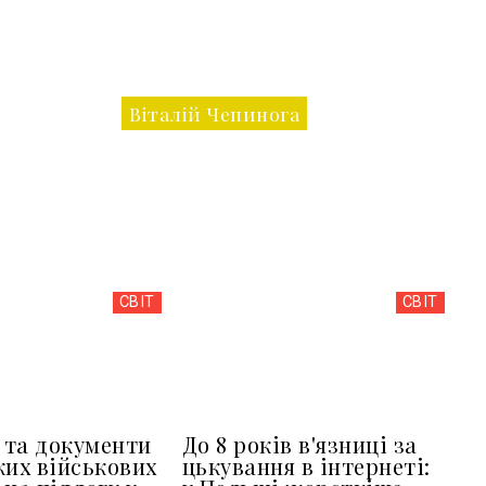
Віталій Чепинога
СВІТ
СВІТ
та документи
До 8 років в'язниці за
ких військових
цькування в інтернеті: