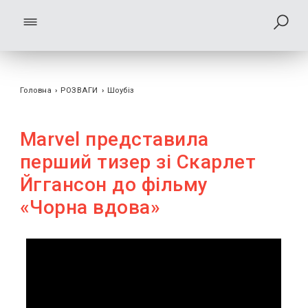
Головна
›
РОЗВАГИ
›
Шоубiз
Marvel представила
перший тизер зі Скарлет
Йггансон до фільму
«Чорна вдова»