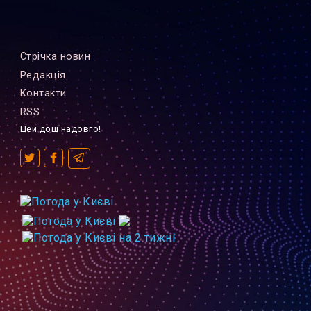
Стрiчка новин
Редакцiя
Контакти
RSS
Цей дощ надовго!