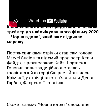
Кінокомпанія Marvel представила перший
трейлер до найочікуванішого фільму 2020
- "Чорна вдова", який вже підриває
мережу.
Постановниками стрічки став сам голова
Marvel Sudios та відомий продюсер Кевін
Фейдж, а режисеркою Кейт Шортленд.
Головна роль традиційно дісталась
гоолівдській акторці Скарлет Йоггансон.
Крім неї, у стрічці також з'являться Девід
Гарбор, Флоренс П'ю та інші.
Сюжет фільму "Чорна вдова" своєрідне