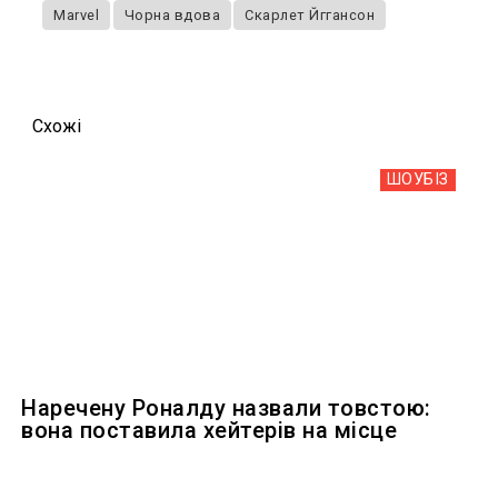
Marvel
Чорна вдова
Скарлет Йггансон
Схожi
ШОУБIЗ
Наречену Роналду назвали товстою:
вона поставила хейтерів на місце