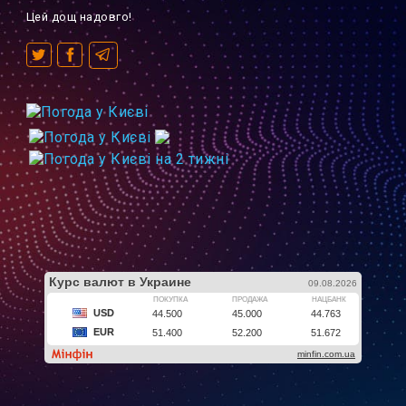
Цей дощ надовго!