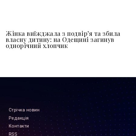
Жінка виїжджала з подвір’я та збила
власну дитину: на Одещині загинув
однорічний хлопчик
Стрiчка новин
Редакцiя
Контакти
RSS