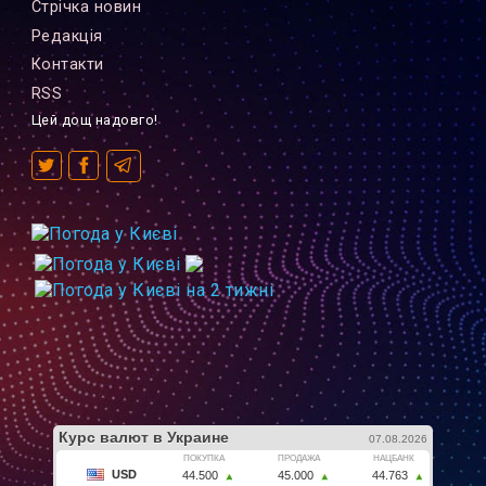
Стрiчка новин
Редакцiя
Контакти
RSS
Цей дощ надовго!