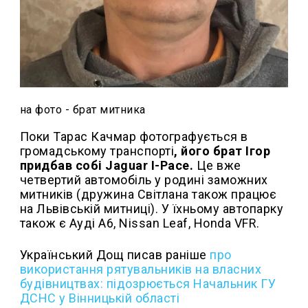
на фото - брат митника
Поки Тарас Качмар фотографується в
громадському транспорті
, його брат Ігор
придбав собі Jaguar I-Pace.
Це вже
четвертий автомобіль у родині заможних
митників (дружина Світлана також працює
на Львівській митниці). У їхньому автопарку
також є Ауді А6, Nissan Leaf, Honda VFR.
Український Дощ писав раніше
про
використання рятувальників на власних
будівництвах: підозрюється Начальник ГУ
ДСНС у Вінницькій області