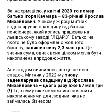
За інформацією,
у квітні 2020-го помер
батько Ігоря Качмара – 83-річний Ярослав
Михайлович.
У цьому ж році митник
задекларував спадщину від батька-
пенсіонера, який колись працював на
львівському заводі "ЛДАРЗ". Батько, на
якого не було оформлено жодного
бізнесу,
залишив сину 2,3 млн грн.
Це
значна сума, однак вона цілком могла бути
накопичена впродовж життя.
Але згодом виявилось, що це не весь
спадок. Митник у 2022-му
знову
задекларував спадщину від Ярослава
Михайловича – цього разу вже 67 млн грн
(!)
І цю суму вже неможливо пояснити
накопиченнями для людини, яка не
займалась бізнесом.