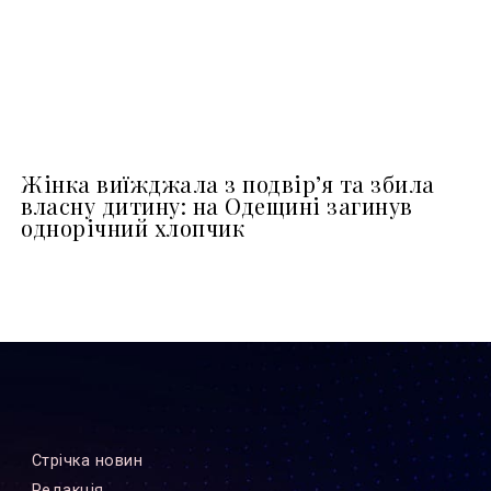
Жінка виїжджала з подвір’я та збила
власну дитину: на Одещині загинув
однорічний хлопчик
Стрiчка новин
Редакцiя