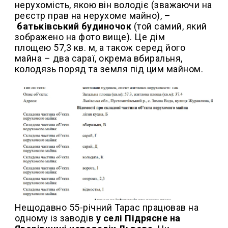
нерухомість, якою він володіє (зважаючи на
реєстр прав на нерухоме майно), –
батьківський будиночок
(той самий, який
зображено на фото вище). Це дім
площею 57,3 кв. м, а також cеред його
майна – два сараї, окрема вбиральня,
колодязь поряд та земля під цим майном.
Нещодавно 55-річний Тарас працював на
одному із заводів
у селі Підрясне на