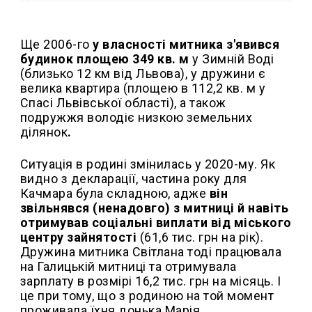
Ще 2006-го
у власності митника з'явився
будинок площею 349 кв. м
у Зимній Воді
(близько 12 км від Львова), у дружини є
велика квартира (площею в 112,2 кв. м у
Спасі Львівської області), а також
подружжя володіє низкою земельних
ділянок
.
Ситуація в родині змінилась у 2020-му. Як
видно з декларації, частина року для
Качмара була складною, адже
він
звільнявся (ненадовго) з митниці й навіть
отримував соціальні виплати від міського
центру зайнятості
(61,6 тис. грн на рік).
Дружина митника Світлана тоді працювала
на Галицькій митниці та отримувала
зарплату в розмірі 16,2 тис. грн на місяць. І
це при тому, що з родиною на той момент
проживала їхня донька Марія.