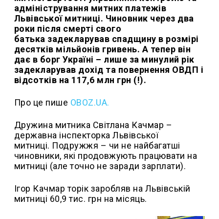
адміністрування митних платежів
Львівської митниці. Чиновник через два
роки після смерті свого
батька задекларував спадщину в розмірі
десятків мільйонів гривень. А тепер він
дає в борг Україні – лише за минулий рік
задекларував дохід та повернення ОВДП і
відсотків на 117,6 млн грн (!).
Про це пише
OBOZ.UA.
Дружина митника Світлана Качмар –
державна інспекторка Львівської
митниці. Подружжя – чи не найбагатші
чиновники, які продовжують працювати на
митниці (але точно не заради зарплати).
Ігор Качмар торік заробляв на Львівській
митниці 60,9 тис. грн на місяць.