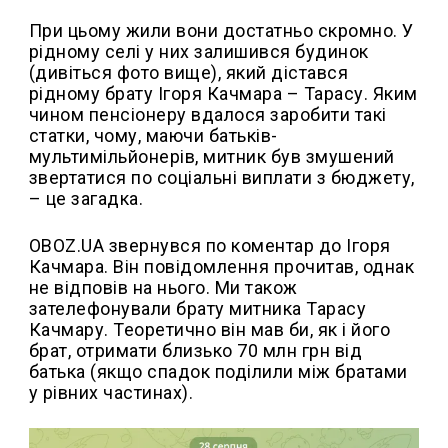
При цьому жили вони достатньо скромно. У
рідному селі у них залишився будинок
(дивіться фото вище), який дістався
рідному брату Ігоря Качмара – Тарасу. Яким
чином пенсіонеру вдалося заробити такі
статки, чому, маючи батьків-
мультимільйонерів, митник був змушений
звертатися по соціальні виплати з бюджету,
– це загадка.
OBOZ.UA звернувся по коментар до Ігоря
Качмара. Він повідомлення прочитав, однак
не відповів на нього. Ми також
зателефонували брату митника Тарасу
Качмару. Теоретично він мав би, як і його
брат, отримати близько 70 млн грн від
батька (якщо спадок поділили між братами
у рівних частинах).