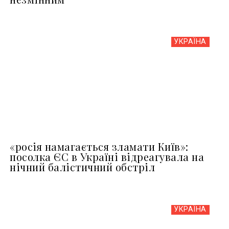
УКРАЇНА
«росія намагається зламати Київ»:
посолка ЄС в Україні відреагувала на
нічний балістичний обстріл
УКРАЇНА