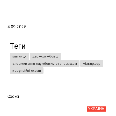
4.09.2025
Теги
митниця
держслужбовці
зловживання службовим становищем
мільярдер
корупційні схеми
Схожi
УКРАЇНА