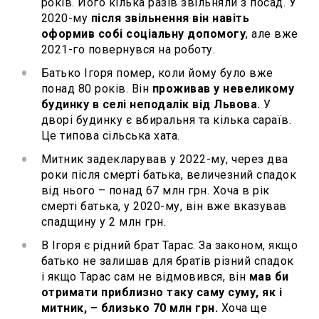
років. Його кілька разів звільняли з посад. У
2020-му
після звільнення він навіть
оформив собі соціальну допомогу
, але вже
2021-го повернувся на роботу.
Батько Ігоря помер, коли йому було вже
понад 80 років. Він
проживав у невеликому
будинку в селі неподалік від Львова.
У
дворі будинку є вбиральня та кілька сараїв.
Це типова сільська хата.
Митник задекларував у 2022-му, через два
роки після смерті батька, величезний спадок
від нього – понад 67 млн грн. Хоча в рік
смерті батька, у 2020-му, він вже вказував
спадщину у 2 млн грн.
В Ігоря є рідний брат Тарас. За законом, якщо
батько не залишав для братів різний спадок
і якщо Тарас сам не відмовився, він
мав би
отримати приблизно таку саму суму, як і
митник, – близько 70 млн грн.
Хоча ще