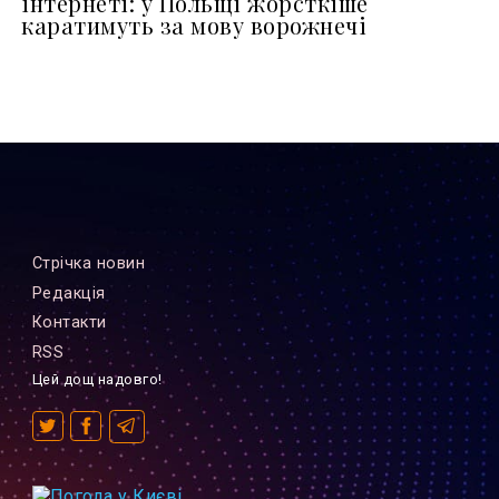
інтернеті: у Польщі жорсткіше
каратимуть за мову ворожнечі
Стрiчка новин
Редакцiя
Контакти
RSS
Цей дощ надовго!