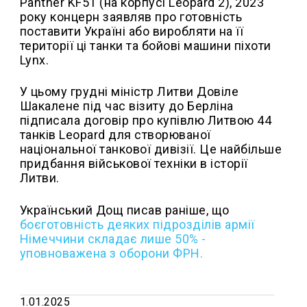
Panther KF51 (на корпусі Leopard 2), 2023
року концерн заявляв про готовність
поставити Україні або виробляти на її
території ці танки та бойові машини піхоти
Lynx.
У цьому грудні міністр Литви Довіле
Шакалене під час візиту до Берліна
підписала договір про купівлю Литвою 44
танків Leopard для створюваної
національної танкової дивізії. Це найбільше
придбання військової техніки в історії
Литви.
Український Дощ писав раніше, що
боєготовність деяких підрозділів армії
Німеччини складає лише 50% -
уповноважена з оборони ФРН.
1.01.2025