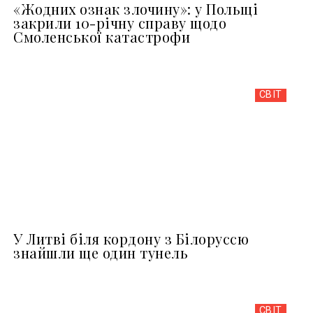
«Жодних ознак злочину»: у Польщі
закрили 10-річну справу щодо
Смоленської катастрофи
СВІТ
У Литві біля кордону з Білоруссю
знайшли ще один тунель
СВІТ