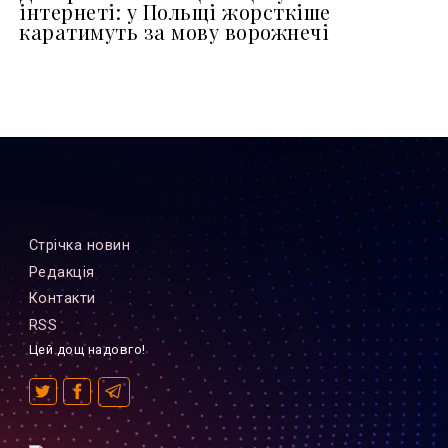
інтернеті: у Польщі жорсткіше
каратимуть за мову ворожнечі
Стрiчка новин
Редакцiя
Контакти
RSS
Цей дощ надовго!