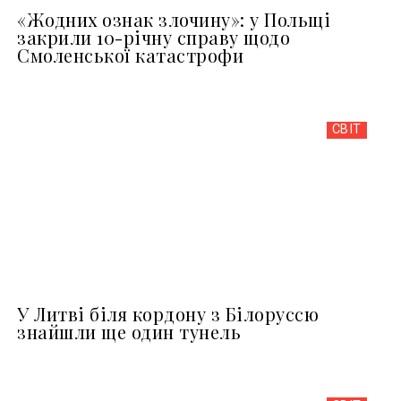
«Жодних ознак злочину»: у Польщі
закрили 10-річну справу щодо
Смоленської катастрофи
СВІТ
У Литві біля кордону з Білоруссю
знайшли ще один тунель