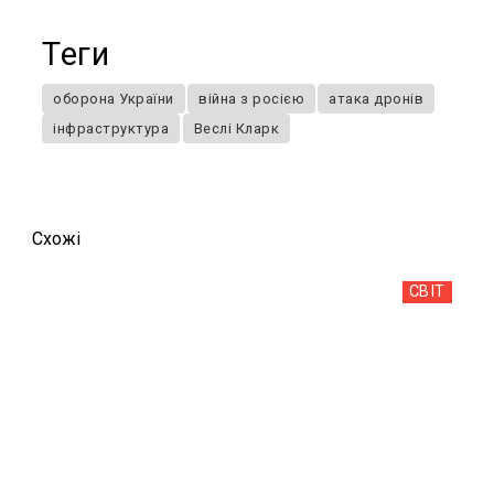
Теги
оборона України
війна з росією
атака дронів
інфраструктура
Веслі Кларк
Схожi
СВІТ