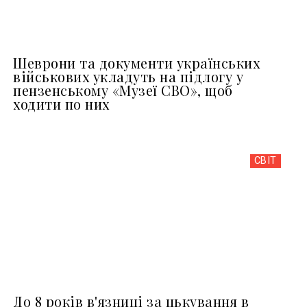
Шеврони та документи українських
військових укладуть на підлогу у
пензенському «Музеї СВО», щоб
ходити по них
СВІТ
До 8 років в'язниці за цькування в