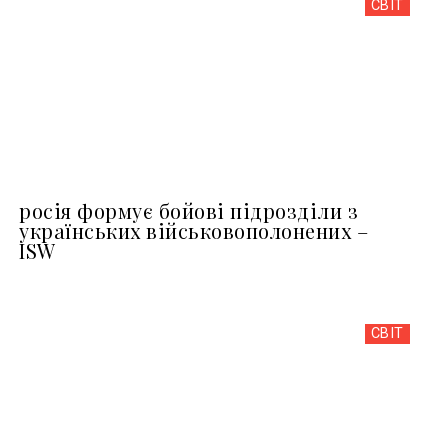
СВІТ
росія формує бойові підрозділи з
українських військовополонених –
ISW
СВІТ