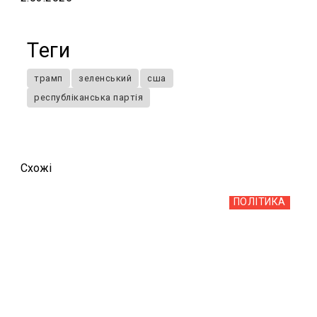
Теги
трамп
зеленський
сша
республіканська партія
Схожi
ПОЛІТИКА