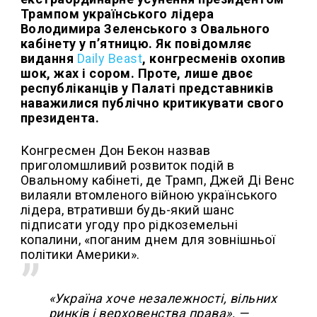
Трампом українського лідера
Володимира Зеленського з Овального
кабінету у п’ятницю. Як повідомляє
видання
Daily Beast
, конгресменів охопив
шок, жах і сором. Проте, лише двоє
республіканців у Палаті представників
наважилися публічно критикувати свого
президента.
Конгресмен Дон Бекон назвав
приголомшливий розвиток подій в
Овальному кабінеті, де Трамп, Джей Ді Венс
вилаяли втомленого війною українського
лідера, втративши будь-який шанс
підписати угоду про рідкоземельні
копалини, «поганим днем ​​для зовнішньої
політики Америки».
«Україна хоче незалежності, вільних
ринків і верховенства права», —