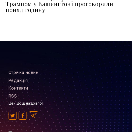
Трампом у Вашингтоні проговорили
понад годину
Стрiчка новин
Редакцiя
Контакти
RSS
Цей дощ надовго!