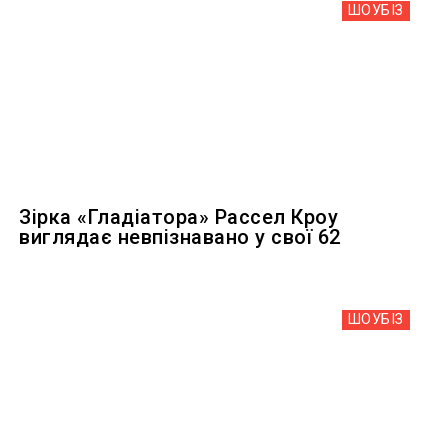
ШОУБIЗ
Зірка «Гладіатора» Рассел Кроу
виглядає невпізнавано у свої 62
ШОУБIЗ