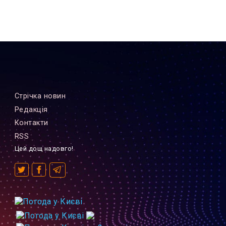
Стрiчка новин
Редакцiя
Контакти
RSS
Цей дощ надовго!