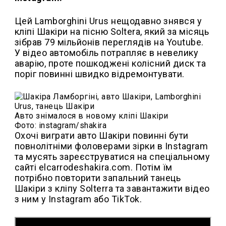
Цей Lamborghini Urus нещодавно знявся у
кліпі Шакіри на пісню Soltera, який за місяць
зібрав 79 мільйонів переглядів на Youtube.
У відео автомобіль потрапляє в невелику
аварію, проте пошкоджені колісний диск та
поріг повинні швидко відремонтувати.
Авто знімалося в новому кліпі Шакіри
Фото: instagram/shakira
Охочі виграти авто Шакіри повинні бути
повнолітніми фоловерами зірки в Instagram
та мусять зареєструватися на спеціальному
сайті elcarrodeshakira.com. Потім їм
потрібно повторити запальний танець
Шакіри з кліпу Solterra та завантажити відео
з ним у Instagram або TikTok.