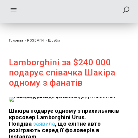
Головна
›
РОЗВАГИ
›
Шоубiз
Lamborghini за $240 000
подарує співачка Шакіра
одному з фанатів
Шакіра подарує одному з прихильників
кросовер Lamborghini Urus.
Попдіва
заявила
, що елітне авто
розіграють серед її фоловерів в
Instagram.