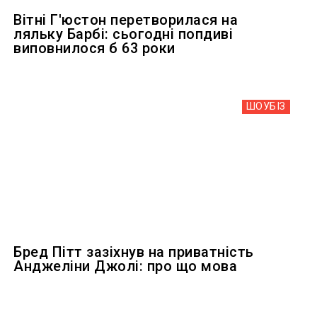
Вітні Г'юстон перетворилася на
ляльку Барбі: сьогодні попдиві
виповнилося б 63 роки
ШОУБIЗ
Бред Пітт зазіхнув на приватність
Анджеліни Джолі: про що мова