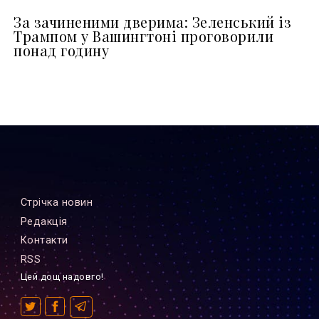
За зачиненими дверима: Зеленський із
Трампом у Вашингтоні проговорили
понад годину
Стрiчка новин
Редакцiя
Контакти
RSS
Цей дощ надовго!