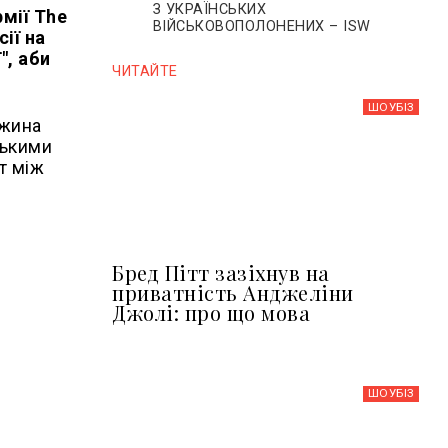
З УКРАЇНСЬКИХ
мії The
ВІЙСЬКОВОПОЛОНЕНИХ – ISW
ії на
", аби
ЧИТАЙТЕ
ШОУБIЗ
ужина
ськими
т між
Бред Пітт зазіхнув на
приватність Анджеліни
Джолі: про що мова
ШОУБIЗ