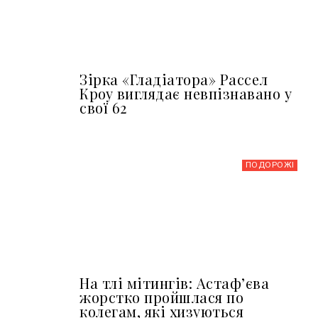
Зірка «Гладіатора» Рассел
Кроу виглядає невпізнавано у
свої 62
ПОДОРОЖІ
На тлі мітингів: Астафʼєва
жорстко пройшлася по
колегам, які хизуються