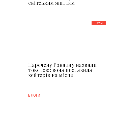
світським життям
ШОУБIЗ
Наречену Роналду назвали
товстою: вона поставила
хейтерів на місце
БЛОГИ