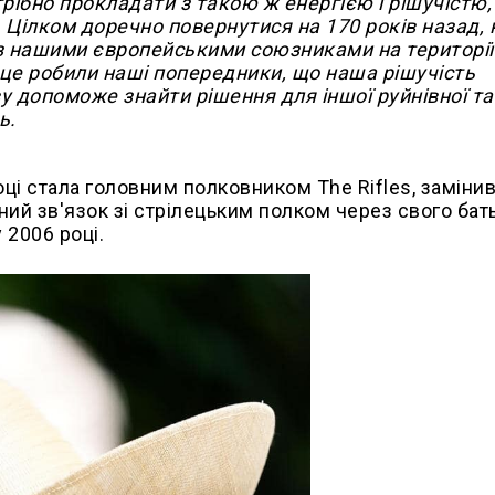
ібно прокладати з такою ж енергією і рішучістю,
 Цілком доречно повернутися на 170 років назад, 
ч з нашими європейськими союзниками на території
к це робили наші попередники, що наша рішучість
ву допоможе знайти рішення для іншої руйнівної та
ь.
оці стала головним полковником The Rifles, заміни
ний зв'язок зі стрілецьким полком через свого бать
 2006 році.