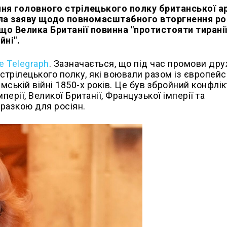
ння головного стрілецького полку британської ар
ила заяву щодо повномасштабного вторгнення рос
 що Велика Британії повинна "протистояти тиранії
йні".
e Telegraph
. Зазначається, що під час промови др
стрілецького полку, які воювали разом із європей
мській війні 1850-х років. Це був збройний конфлік
ерії, Великої Британії, Французької імперії та
разкою для росіян.