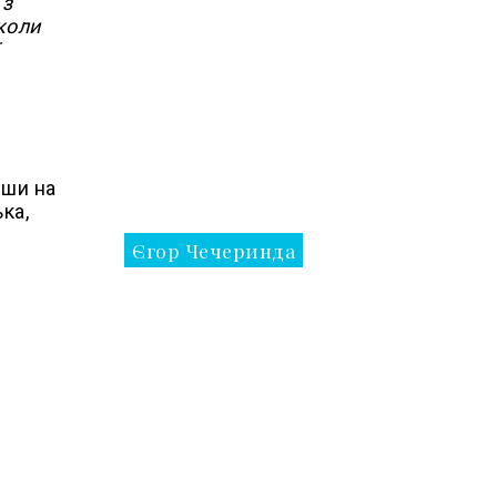
 з
коли
вши на
ка,
Єгор Чечеринда