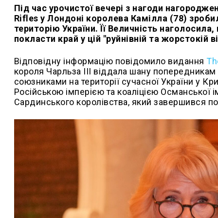
Під час урочистої вечері з нагоди нагородже
Rifles у Лондоні королева Камілла (78) зроб
територію України. Її Величність наголосила,
покласти край у цій "руйнівній та жорстокій ві
Відповідну інформацію повідомило видання
Th
короля Чарльза III віддала шану попередникам 
союзниками на території сучасної України у Кри
Російською імперією та коаліцією Османської імп
Сардинського королівства, який завершився по