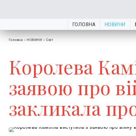
ГОЛОВНА
НОВИНИ
Головна
›
НОВИНИ
›
Світ
Королева Кам
заявою про вій
закликала пр