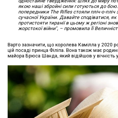
одностайне твердження: шлях до миру потр
якою наші збройні сили готуються до бою.
попередники The Rifles стояли пліч-о-плі
сучасної України. Давайте сподіватися, я
протистояти тиранії в цьому ж регіоні зно
жорстокої війни", – промовила Її Величніст
Варто зазначити, що королева Камілла у 2020 р
цій посаді принца Філіпа. Вона також має родин
майора Брюса Шанда, який відійшов у вічність у