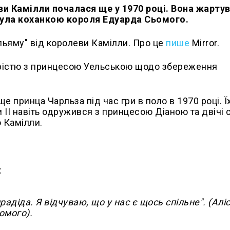
еви Камілли почалася ще у 1970 році. Вона жарту
була коханкою короля Едуарда Сьомого.
ьяму" від королеви Камілли. Про це
пише
Mirror.
дрістю з принцесою Уельською щодо збереження
 принца Чарльза під час гри в поло в 1970 році. Ї
ІІ навіть одружився з принцесою Діаною та двічі 
 Камілли.
:
діда. Я відчуваю, що у нас є щось спільне". (Алі
омого).