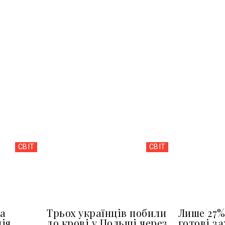
СВІТ
СВІТ
а
Трьох українців побили
Лише 27%
ія
до крові у Польщі через
готові з