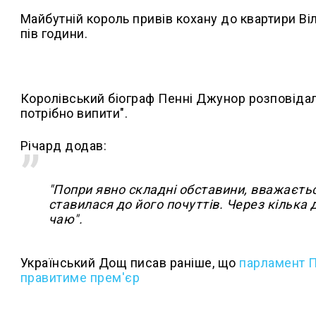
Майбутній король привів кохану до квартири Віл
пів години.
Королівський біограф Пенні Джунор розповідал
потрібно випити".
Річард додав:
"Попри явно складні обставини, вважаєть
ставилася до його почуттів. Через кілька 
чаю".
Український Дощ писав раніше, що
парламент П
правитиме прем'єр