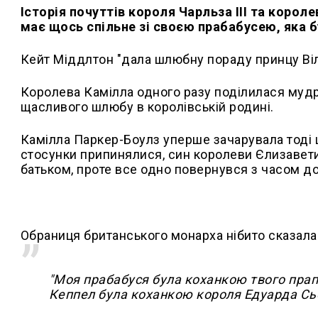
Історія почуттів короля Чарльза ІІІ та корол
має щось спільне зі своєю прабабусею, яка 
Кейт Міддлтон "дала шлюбну пораду принцу Віл
Королева Камілла одного разу поділилася му
щасливого шлюбу в королівській родині.
Камілла Паркер-Боулз уперше зачарувала тоді ще
стосунки припинялися, син королеви Єлизавети 
батьком, проте все одно повернувся з часом до
Обраниця британського монарха нібито сказала
"Моя прабабуся була коханкою твого прапра
Кеппел була коханкою короля Едуарда Сь