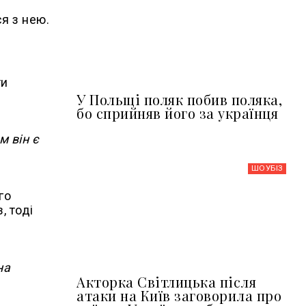
я з нею.
ти
У Польщі поляк побив поляка,
бо сприйняв його за українця
м він є
ШОУБIЗ
го
, тоді
на
Акторка Світлицька після
атаки на Київ заговорила про