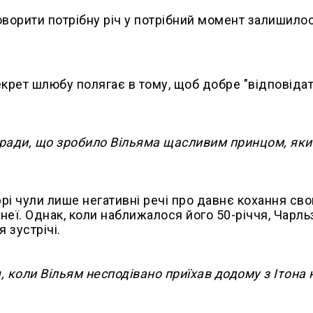
говорити потрібну річ у потрібний момент залишилос
екрет шлюбу полягає в тому, щоб добре "відповіда
поради, що зробило Вільяма щасливим принцом, яки
рі чули лише негативні речі про давнє кохання сво
неї. Однак, коли наближалося його 50-річчя, Чарльз
 зустрічі.
я, коли Вільям несподівано приїхав додому з Ітона 