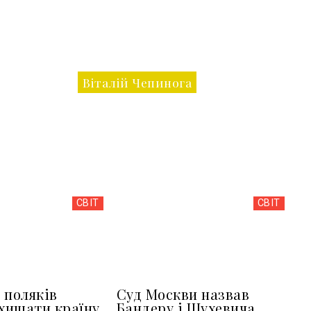
Віталій Чепинога
СВІТ
СВІТ
 поляків
Суд Москви назвав
ахищати країну
Бандеру і Шухевича