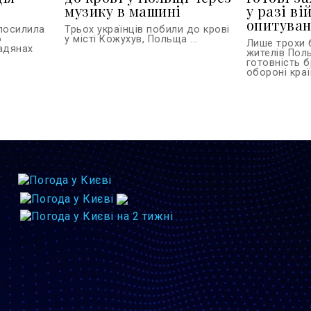
музику в машині
у разі ві
опитува
 посилила
Трьох українців побили до крові
о
у місті Кожухув, Польща ...
Лише трохи 
адянах
жителів Пол
готовність б
обороні країн