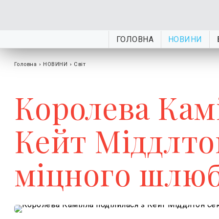
ГОЛОВНА
НОВИНИ
Головна
›
НОВИНИ
›
Світ
Королева Камі
Кейт Міддлто
міцного шлю