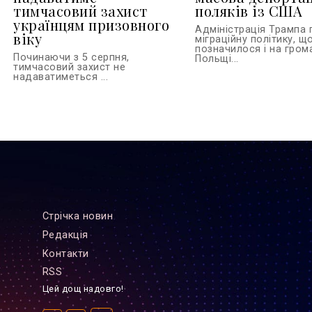
тимчасовий захист
поляків із США
українцям призовного
Адміністрація Трампа
віку
міграційну політику, щ
позначилося і на гром
Починаючи з 5 серпня,
Польщі...
тимчасовий захист не
надаватиметься ...
Стрiчка новин
Редакцiя
Контакти
RSS
Цей дощ надовго!