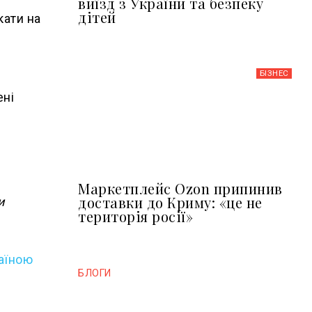
виїзд з України та безпеку
дітей
кати на
БІЗНЕС
ені
Маркетплейс Ozon припинив
доставки до Криму: «це не
и
територія росії»
аїною
БЛОГИ