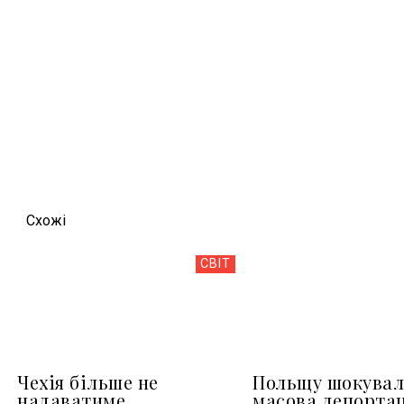
Схожi
СВІТ
Чехія більше не
Польщу шокувал
надаватиме
масова депортац