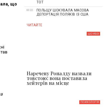
ТОТ
вала, що
ПОЛЬЩУ ШОКУВАЛА МАСОВА
00:22
ДЕПОРТАЦІЯ ПОЛЯКІВ ІЗ США
ЧИТАЙТЕ
ШОУБIЗ
хні
став
Наречену Роналду назвали
товстою: вона поставила
хейтерів на місце
са
ПСИХОЛОГІЯ