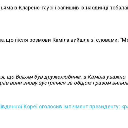
ьяма в Кларенс-гаусі і залишив їх наодинці побала
а, що після розмови Каміла вийшла зі словами: "М
ся, що Вільям був дружелюбним, а Каміла уважно
днів вони знову зустрілися за обідом і разом випил
івденної Кореї оголосив імпічмент президенту: кр