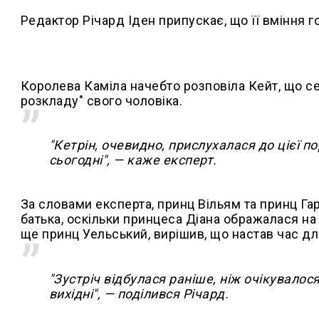
Редактор Річард Іден припускає, що її вміння 
Королева Каміла начебто розповіла Кейт, що с
розкладу" свого чоловіка.
"Кетрін, очевидно, прислухалася до цієї 
сьогодні", — каже експерт.
За словами експерта, принц Вільям та принц Гар
батька, оскільки принцеса Діана ображалася на 
ще принц Уельський, вирішив, що настав час для
"Зустріч відбулася раніше, ніж очікувалос
вихідні", — поділився Річард.