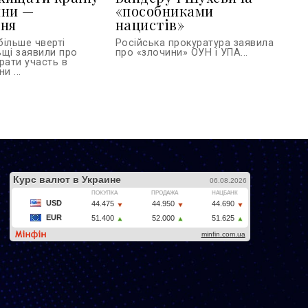
йни —
«пособниками
ння
нацистів»
більше чверті
Російська прокуратура заявила
ьщі заявили про
про «злочини» ОУН і УПА...
рати участь в
и ...