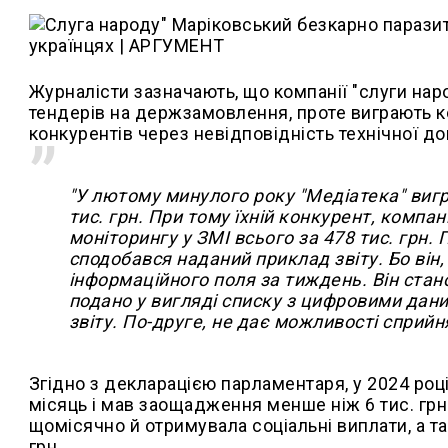
Журналісти зазначають, що компанії "слуги наро
тендерів на держзамовлення, проте виграють к
конкурентів через невідповідність технічної до
"У лютому минулого року "Медіатека" вигр
тис. грн. При тому їхній конкурент, компа
моніторингу у ЗМІ всього за 478 тис. грн.
сподобався наданий приклад звіту. Бо він,
інформаційного поля за тиждень. Він стано
подано у вигляді списку з цифровими дан
звіту. По-друге, не дає можливості сприй
Згідно з декларацією парламентаря, у 2024 році
місяць і мав заощадження менше ніж 6 тис. грн
щомісячно й отримувала соціальні виплати, а т
грн.