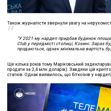
Також журналісти звернули увагу на нерухоміс
"У 2021-му нардеп придбав будинок площе
Club у передмісті столиці, Козині. Зараз 
продаються, однак мінімальна вартість буди
Ще кілька років тому Маріковський задекларував
продати за 2,4 млн доларів). Завдяки цій крип
статків. Однак виявилось, що біткоїнів у нарде