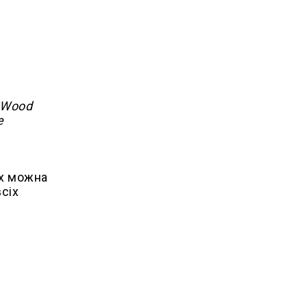
 Wood
е
їх можна
сіх