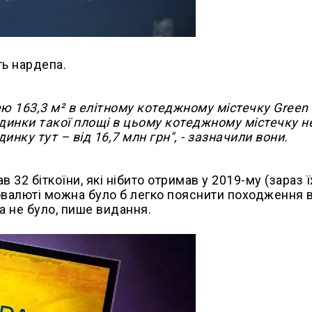
ть нардепа.
ю 163,3 м² в елітному котеджному містечку Green
будинки такої площі в цьому котеджному містечку н
нку тут – від 16,7 млн грн", - зазначили вони.
 32 біткоїни, які нібито отримав у 2019-му (зараз 
товалюті можна було б легко пояснити походження в
па не було, пише видання.