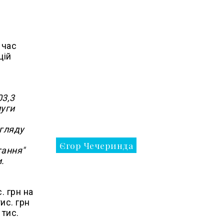
 час
цій
03,3
луги
огляду
Єгор Чечеринда
тання"
.
. грн на
ис. грн
 тис.