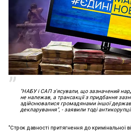
"НАБУ і САП з'ясували, що зазначений на
не належав, а трансакції з придбання заз
здійснювалися громадянами іншої держави
декларування", - заявили тоді антикорупці
"Строк давності притягнення до кримінальної 