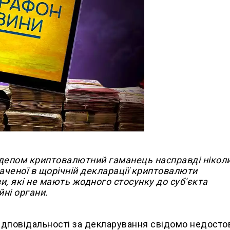
рдепом криптовалютний гаманець насправді нікол
наченої в щорічній декларації криптовалюти
, які не мають жодного стосунку до суб'єкта
йні органи.
відповідальності за декларування свідомо недосто