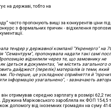
ду" часто пропонують вищі за конкурентів ціни під
онкурс з формальних причин - відхилення пропози
кументації.
ала тендер у державної компанії "Укренерго" на 7
нія "Семантрум", пропонувала надати такі самі пос
 Пропозицію відхилили через те, що замовнику не
 як ідеться в документах, "не містить загального 
вить дайджест (перелік) матеріалів із теми, який
ими. По-перше, це ускладнює сприйняття й "прочи
няти інформацію узагальнено", - зазначають автори
 він отримував середню зарплату в розмірі 62,2 тис
. Дружина Маріковського заробляла як ФОП 154,5 т
акож допомогу від іноземних громадян на суму 414