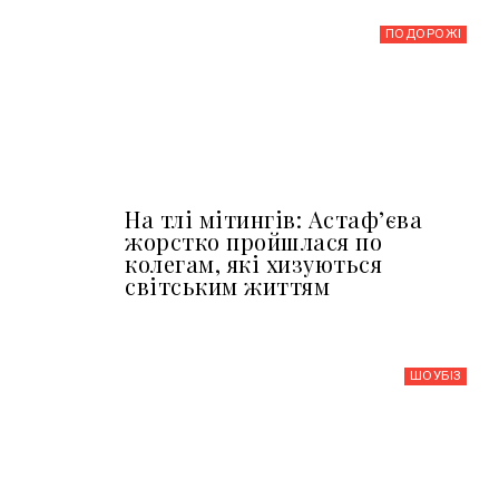
ПОДОРОЖІ
На тлі мітингів: Астафʼєва
жорстко пройшлася по
колегам, які хизуються
світським життям
ШОУБIЗ