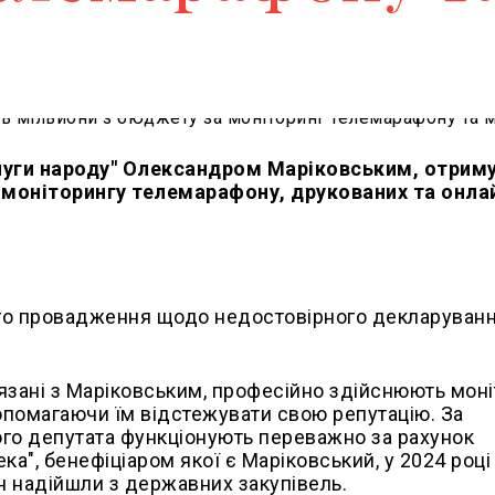
Слуги народу" Олександром Маріковським, отрим
 моніторингу телемарафону, друкованих та онла
ого провадження щодо недостовірного декларуван
'язані з Маріковським, професійно здійснюють мон
допомагаючи їм відстежувати свою репутацію. За
ного депутата функціонують переважно за рахунок
а", бенефіціаром якої є Маріковський, у 2024 році
рн надійшли з державних закупівель.