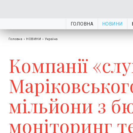
ГОЛОВНА
НОВИНИ
Головна
›
НОВИНИ
›
Україна
Компанії «слу
Маріковськог
мільйони з б
моніторинг т