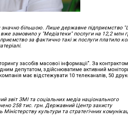
и значно більшою. Лише державне підприємство "
 вже замовило у "Медіатеки" послуги на 12,2 млн г
приємство за фактично такі ж послуги платило ко
атеріалі.
орингу засобів масової інформації". За контрактом
родним депутатом, здійснюватиме активний монітор
 компанія має відстежувати 10 телеканалів, 50 дру
й звіт ЗМІ та соціальних медіа національного
ено 258 тис. грн. Державний Центр захисту
Міністерству культури та стратегічних комунікаці