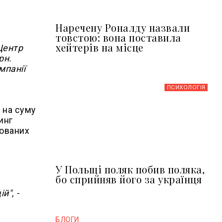
Наречену Роналду назвали
товстою: вона поставила
хейтерів на місце
Центр
рн.
мпанії
ПСИХОЛОГІЯ
 на суму
инг
кованих
У Польщі поляк побив поляка,
бо сприйняв його за українця
й", -
БЛОГИ