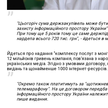
"Цьогоріч сума держзакупівель може бут
захисту інформаційного простору України"
При тому ще 5 років тому це саме держпід
нардепа всього 720 тис. грн", - йдеться в м
Йдеться про надання "комплексу послуг з моніт
12 мільйонів гривень компанія, пов’язана з на
українських медіа. Згідно з умовами договору,
видань та щонайменше 1000 інтернет-ресурсів.
"Окремо також платитимуть за "щотижневи
телемарафону". На це договором передбач
інформаційного простору України належить 
пише видання.