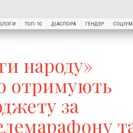
БЛОГИ
ТОП-10
ДІАСПОРА
ГЕНДЕР
СОЦІУМ
ги народу»
о отримують
юджету за
елемарафону т