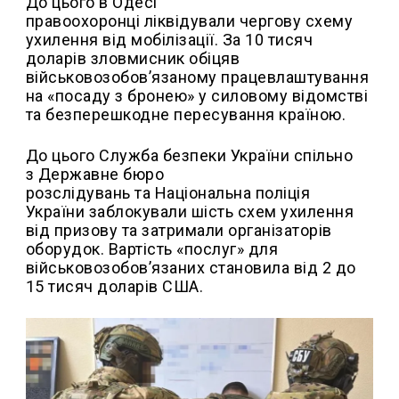
До цього в Одесі
правоохоронці ліквідували чергову схему
ухилення від мобілізації. За 10 тисяч
доларів зловмисник обіцяв
військовозобов’язаному працевлаштування
на «посаду з бронею» у силовому відомстві
та безперешкодне пересування країною.
До цього Служба безпеки України
спільно
з
Державне бюро
розслідувань
та
Національна поліція
України
заблокували шість схем ухилення
від призову та затримали організаторів
оборудок. Вартість «послуг» для
військовозобов’язаних становила від 2 до
15 тисяч доларів США.