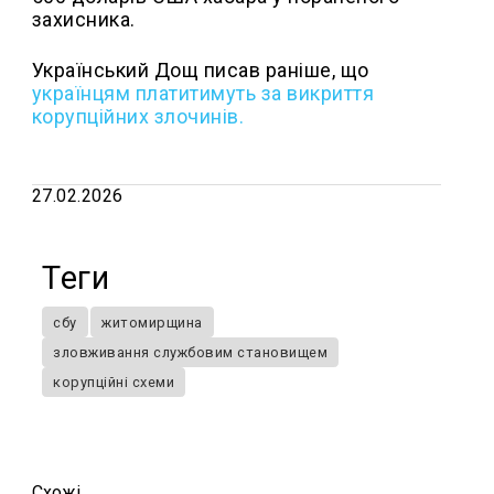
захисника.
Український Дощ писав раніше, що
у
країнцям платитимуть за викриття
корупційних злочинів.
27.02.2026
Теги
сбу
житомирщина
зловживання службовим становищем
корупційні схеми
Схожi