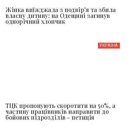
Жінка виїжджала з подвір’я та збила
власну дитину: на Одещині загинув
однорічний хлопчик
УКРАЇНА
ТЦК пропонують скоротити на 50%, а
частину працівників направити до
бойових підрозділів - петиція