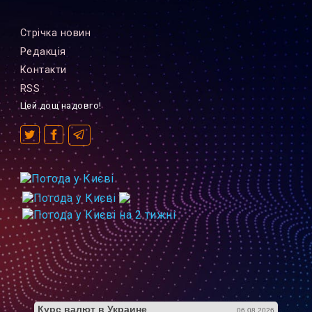
Стрiчка новин
Редакцiя
Контакти
RSS
Цей дощ надовго!