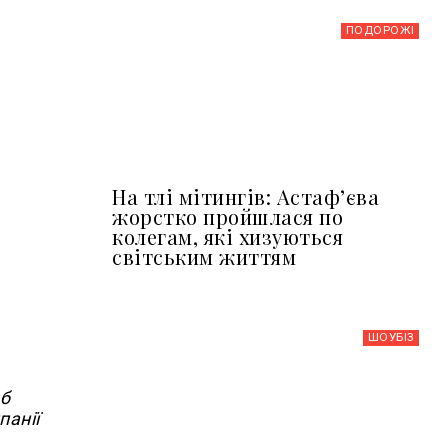
ПОДОРОЖІ
На тлі мітингів: Астафʼєва
жорстко пройшлася по
колегам, які хизуються
світським життям
ШОУБIЗ
об
панії