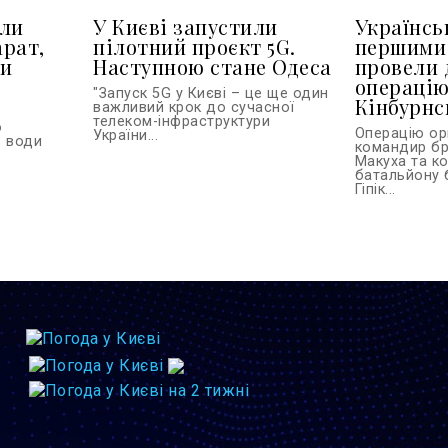
или
У Києві запустили
Українськ
арат,
пілотний проєкт 5G.
першими 
ти
Наступною стане Одеса
провели 
операцію
"Запуск 5G у Києві – це ще один
Кінбурнс
важливий крок до сучасної
телеком-інфраструктури
о
Операцію ор
України...
з води
командир бр
Макуха та к
батальйону 
Гіпік...