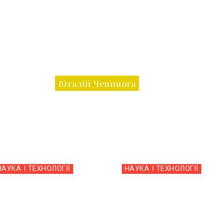
Віталій Чепинога
НАУКА І ТЕХНОЛОГІЇ
НАУКА І ТЕХНОЛОГІЇ