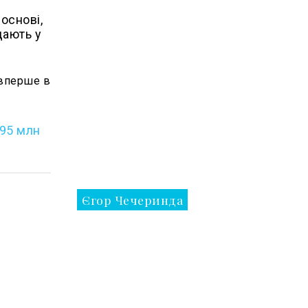
основі,
дають у
 вперше в
$95 млн
Єгор Чечеринда