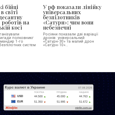
і бійці
У рф показали лінійку
в світі
універсальних
десантну
безпілотників
 роботів на
«Сатурн»: чим вони
ькій косі
небезпечні
ганізували
Росіяни показали дві варіації
игади полковникг
дронів: універсальний
омандир 1-го
«Сатурн-30» та малий дрон
безпілотних систем
«Сатурн-10»...