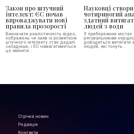
Закон про штучний
Науковці створ
інтелект: ЄС почав
чотириногий ап
впроваджувати нові
здатний витяга
правила прозорості
людей з води
Визначати реалістичність відео,
У прибережних містах
зображень чи заяв із розвитком
рятувальникам нерідк
штучного інтелекту стає дедалі
доводиться витягати 
складніше, і ЄС намагатиметься
людей, які тонуть....
це змінити...
Стрiчка новин
Редакцiя
Контакти