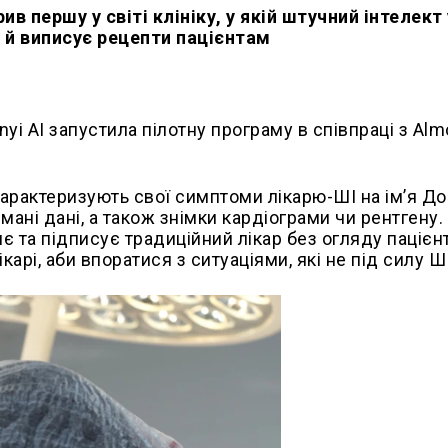
ив першу у світі клініку, у якій штучний інтелект 
и й виписує рецепти пацієнтам
yi AI запустила пілотну програму в співпраці з Al
характеризують свої симптоми лікарю-ШІ на імʼя Д
мані дані, а також знімки кардіограми чи рентгену.
є та підписує традиційний лікар без огляду пацієнт
карі, аби впоратися з ситуаціями, які не під силу ШІ