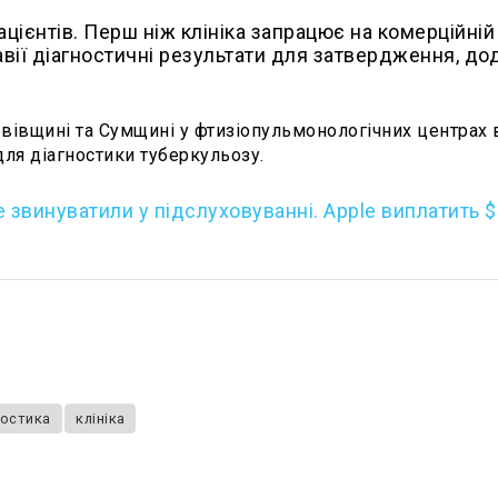
цієнтів. Перш ніж клініка запрацює на комерційній 
авії діагностичні результати для затвердження, до
Львівщині та Сумщині у фтизіопульмонологічних центрах
ля діагностики туберкульозу.
ne звинуватили у підслуховуванні. Apple виплатить 
ностика
клініка