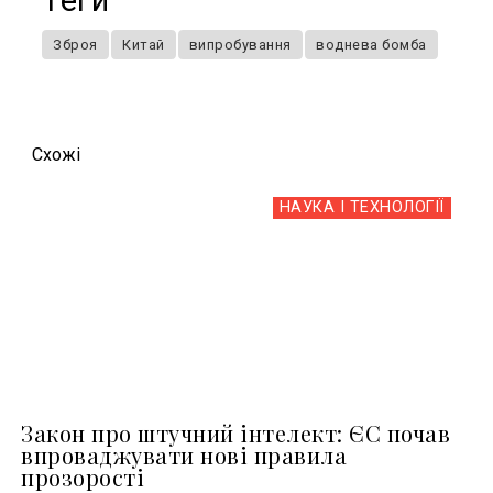
Теги
Зброя
Китай
випробування
воднева бомба
Схожi
НАУКА І ТЕХНОЛОГІЇ
Закон про штучний інтелект: ЄС почав
впроваджувати нові правила
прозорості