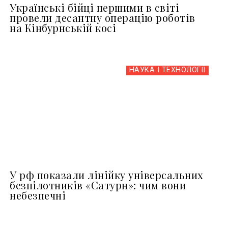
Українські бійці першими в світі
провели десантну операцію роботів
на Кінбурнській косі
НАУКА І ТЕХНОЛОГІЇ
У рф показали лінійку універсальних
безпілотників «Сатурн»: чим вони
небезпечні