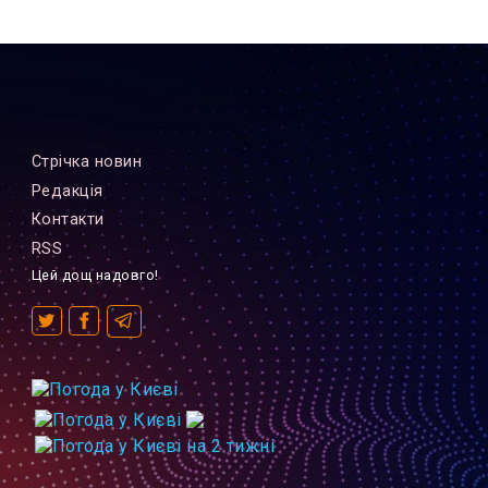
Стрiчка новин
Редакцiя
Контакти
RSS
Цей дощ надовго!