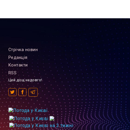
Стрiчка новин
Редакцiя
Контакти
RSS
Цей дощ надовго!