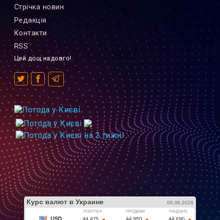
Стрiчка новин
Редакцiя
Контакти
RSS
Цей дощ надовго!