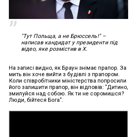
"Тут Польща, а не Брюссель!" –
написав кандидат у президенти під
відео, яке розмістив в X.
На записі видно, як Браун знімає прапор. За
мить він хоче вийти з будівлі з прапором.
Коли співробітники міністерства попросили
його залишити прапор, він відповів: "Дитино,
змилуйся над собою. Як ти не соромишся?
Люди, бійтеся Бога".