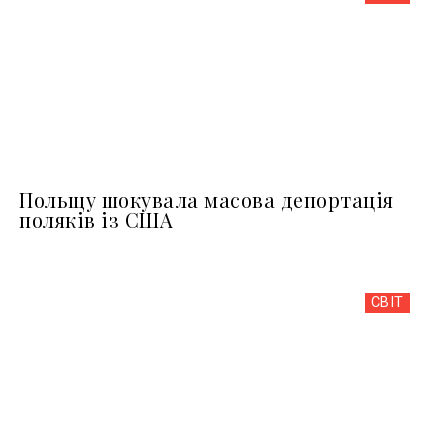
Польщу шокувала масова депортація
поляків із США
СВІТ