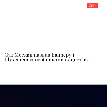
СВІТ
Суд Москви назвав Бандеру і
Шухевича «пособниками нацистів»