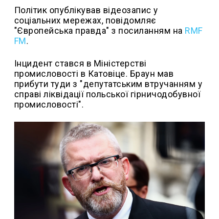
Політик опублікував відеозапис у
соціальних мережах, повідомляє
"Європейська правда" з посиланням на
RMF
FM
.
Інцидент стався в Міністерстві
промисловості в Катовіце. Браун мав
прибути туди з "депутатським втручанням у
справі ліквідації польської гірничодобувної
промисловості".