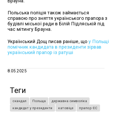
Брауна.
Польська поліція також займається
справою про зняття українського прапора з
будівлі міської ради в Білій Підляській під
час мітингу Брауна.
Український Дощ писав раніше, що
у Польщі
помічник кандидата в президенти зірвав
український прапор із ратуші
8.05.2025
Теги
скандал
Польща
державна символіка
кандидат у президенти
катовіце
прапор ЄС