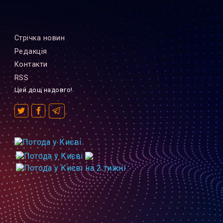
Стрiчка новин
Редакцiя
Контакти
RSS
Цей дощ надовго!