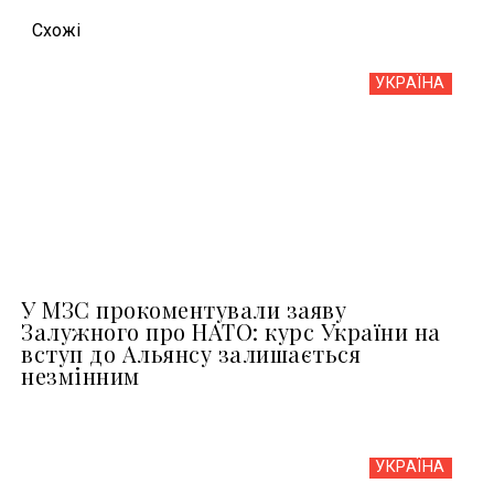
Схожi
УКРАЇНА
У МЗС прокоментували заяву
Залужного про НАТО: курс України на
вступ до Альянсу залишається
незмінним
УКРАЇНА