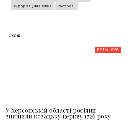
інформаційна війна
гастролі
Схожi
КУЛЬТУРА
У Херсонській області росіяни
знищили козацьку церкву 1726 року