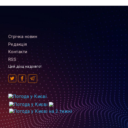
Стрiчка новин
Редакцiя
Контакти
RSS
Цей дощ надовго!