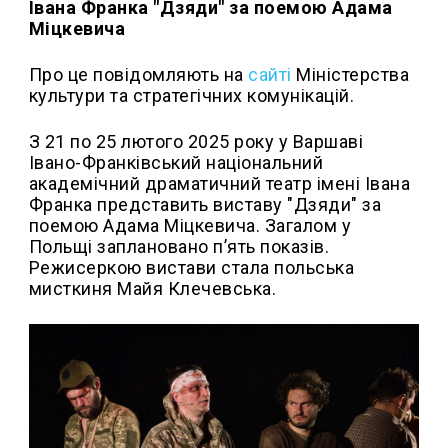
Івана Франка "Дзяди" за поемою Адама
Міцкевича
Про це повідомляють на
сайті
Міністерства
культури та стратегічних комунікацій.
З 21 по 25 лютого 2025 року у Варшаві
Івано-Франківський національний
академічний драматичний театр імені Івана
Франка представить виставу "Дзяди" за
поемою Адама Міцкевича. Загалом у
Польщі заплановано пʼять показів.
Режисеркою вистави стала польська
мисткиня Майя Клечевська.