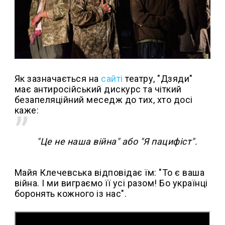
Як зазначається на
сайті
театру, "Дзяди"
має антиросійський дискурс та чіткий
безапеляційний меседж до тих, хто досі
каже:
"Це не наша війна" або "Я пацифіст".
Майя Клечевська відповідає їм: "То є ваша
війна. І ми виграємо її усі разом! Бо українці
боронять кожного із нас".