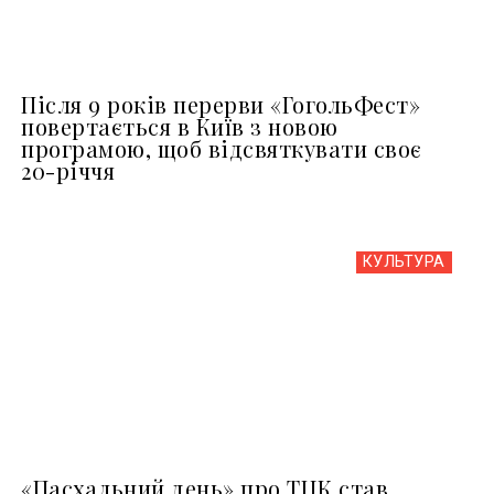
Після 9 років перерви «ГогольФест»
повертається в Київ з новою
програмою, щоб відсвяткувати своє
20-річчя
КУЛЬТУРА
«Пасхальний день» про ТЦК став