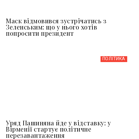
Маск відмовився зустрічатись з
Зеленським: що у нього хотів
попросити президент
ПОЛІТИКА
Уряд Пашиняна йде у відставку: у
Вірменії стартує політичне
перезавантаження