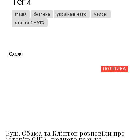
Теги
Італія
безпека
україна в нато
мелоні
стаття 5 НАТО
Схожi
ПОЛІТИКА
Буш, Обама та Клінтон розповіли про
історію США, жодного разу не