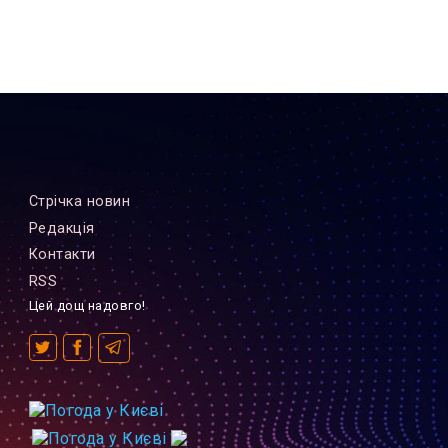
Стрiчка новин
Редакцiя
Контакти
RSS
Цей дощ надовго!