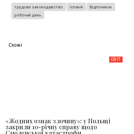
трудове законодавство
Іспанія
Відпочинок
робочий день
Схожi
СВІТ
«Жодних ознак злочину»: у Польщі
закрили 10-річну справу щодо
Смоленської катастрофи