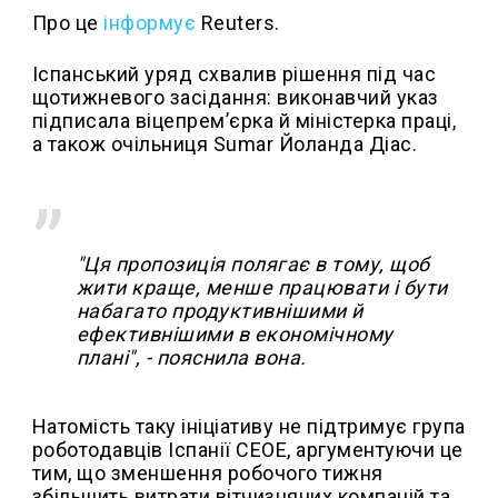
Про це
інформує
Reuters.
Іспанський уряд схвалив рішення під час
щотижневого засідання: виконавчий указ
підписала віцепремʼєрка й міністерка праці,
а також очільниця Sumar Йоланда Діас.
"Ця пропозиція полягає в тому, щоб
жити краще, менше працювати і бути
набагато продуктивнішими й
ефективнішими в економічному
плані", - пояснила вона.
Натомість таку ініціативу не підтримує група
роботодавців Іспанії CEOE, аргументуючи це
тим, що зменшення робочого тижня
збільшить витрати вітчизняних компаній та