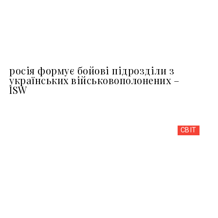
росія формує бойові підрозділи з
українських військовополонених –
ISW
СВІТ