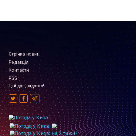
Стрiчка новин
Редакцiя
Контакти
RSS
Цей дощ надовго!