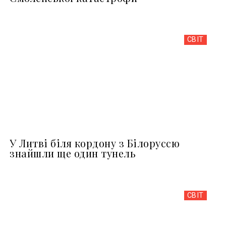
СВІТ
У Литві біля кордону з Білоруссю
знайшли ще один тунель
СВІТ