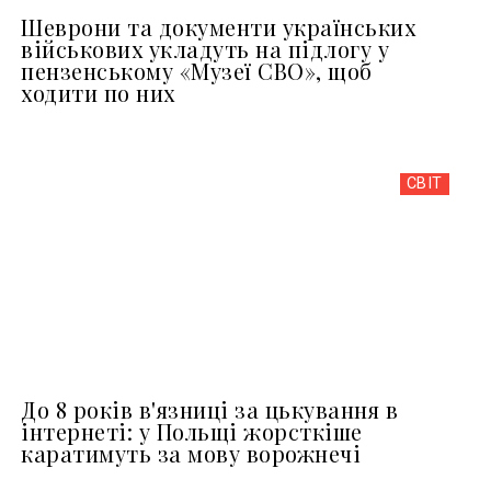
Шеврони та документи українських
військових укладуть на підлогу у
пензенському «Музеї СВО», щоб
ходити по них
СВІТ
До 8 років в'язниці за цькування в
інтернеті: у Польщі жорсткіше
каратимуть за мову ворожнечі