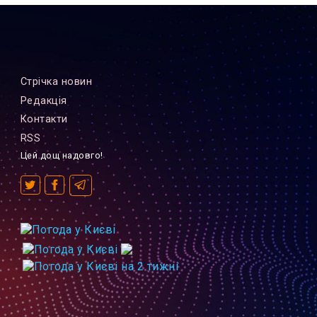
Стрiчка новин
Редакцiя
Контакти
RSS
Цей дощ надовго!