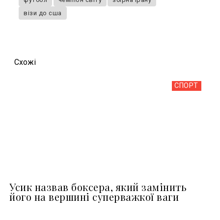
візи до сша
Схожi
СПОРТ
Усик назвав боксера, який замінить
його на вершині суперважкої ваги