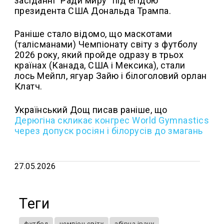
засіданні "Ради миру" під егідою
президента США Дональда Трампа.
Раніше стало відомо, що маскотами
(талісманами) Чемпіонату світу з футболу
2026 року, який пройде одразу в трьох
країнах (Канада, США і Мексика), стали
лось Мейпл, ягуар Зайю і білоголовий орлан
Клатч.
Український Дощ писав раніше, що
Дерюгіна скликає конгрес World Gymnastics
через допуск росіян і білорусів до змагань
27.05.2026
Теги
футбол
чемпіон світу
збірна ірану