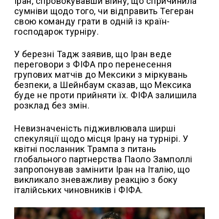
Іран, спровокувавши війну, що спричинила
сумніви щодо того, чи відправить Тегеран
свою команду грати в одній із країн-
господарок турніру.
У березні Тадж заявив, що Іран веде
переговори з ФІФА про перенесення
групових матчів до Мексики з міркувань
безпеки, а Шейнбаум сказав, що Мексика
буде не проти прийняти їх. ФІФА залишила
розклад без змін.
Невизначеність підживлювала ширші
спекуляції щодо місця Ірану на турнірі. У
квітні посланник Трампа з питань
глобального партнерства Паоло Замполлі
запропонував замінити Іран на Італію, що
викликало зневажливу реакцію з боку
італійських чиновників і ФІФА.