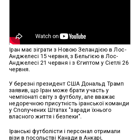
Іран має зіграти з Новою Зеландією в Лос-
Анджелесі 15 червня, з Бельгією в Лос-
Анджелесі 21 червня і з Єгиптом у Сіетлі 26
червня.
У березні президент США Дональд Трамп
заявив, що Іран може брати участь у
чемпіонаті світу з футболу, але вважає
недоречною присутність іранської команди
у Сполучених Штатах "заради їхнього
власного життя і безпеки".
Іранські футболісти і персонал отримали
візи в посольстві Канади в Анкарі,