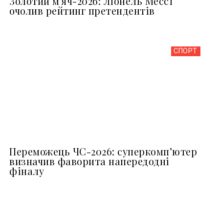
Золотий м'яч-2026: Ліонель Мессі
очолив рейтинг претендентів
СПОРТ
Переможець ЧС-2026: суперкомп’ютер
визначив фаворита напередодні
фіналу