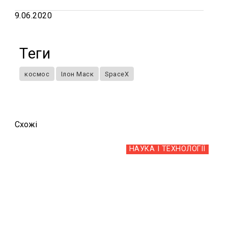
9.06.2020
Теги
космос
Ілон Маск
SpaceX
Схожi
НАУКА І ТЕХНОЛОГІЇ