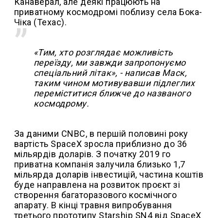
Канаверал, але деякі працюють на
приватному космодромі поблизу села Бока-
Чіка (Техас).
«Тим, хто розглядає можливість
переїзду, ми завжди запропонуємо
спеціальний літак», - написав Маск,
таким чином мотивувавши підлеглих
переміститися ближче до названого
космодрому.
За даними CNBC, в першій половині року
вартість SpaceX зросла приблизно до 36
мільярдів доларів. З початку 2019 го
приватна компанія залучила близько 1,7
мільярда доларів інвестицій, частина коштів
буде направлена ​​на розвиток проєкт зі
створення багаторазового космічного
апарату. В кінці травня випробування
третього прототипу Starship SN4 від SpaceX