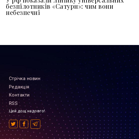
безпілотників «Сатурн»: чим вони
небезпечні
Стрiчка новин
Редакцiя
Контакти
RSS
Цей дощ надовго!