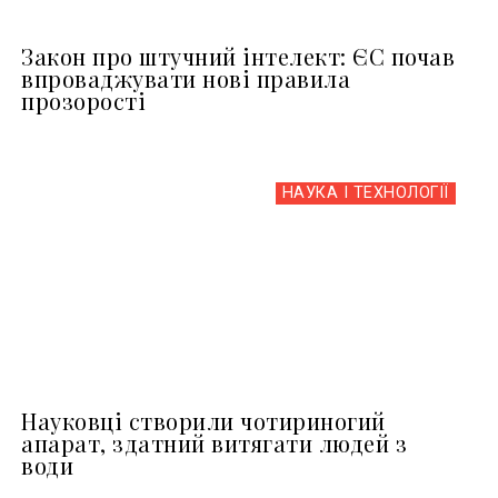
Закон про штучний інтелект: ЄС почав
впроваджувати нові правила
прозорості
НАУКА І ТЕХНОЛОГІЇ
Науковці створили чотириногий
апарат, здатний витягати людей з
води