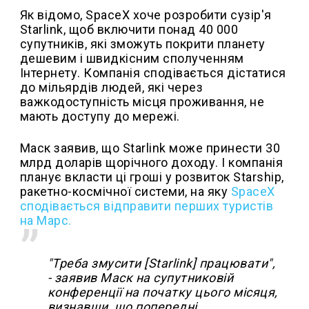
Як відомо, SpaceX хоче розробити сузір'я
Starlink, щоб включити понад 40 000
супутників, які зможуть покрити планету
дешевим і швидкісним сполученням
Інтернету. Компанія сподівається дістатися
до мільярдів людей, які через
важкодоступність місця проживання, не
мають доступу до мережі.
Маск заявив, що Starlink може принести 30
млрд доларів щорічного доходу. І компанія
планує вкласти ці гроші у розвиток Starship,
ракетно-космічної системи, на яку
SpaceX
сподівається відправити перших туристів
на Марс.
"Треба змусити [Starlink] працювати",
- заявив Маск на супутниковій
конференції на початку цього місяця,
визнавши, що попередні