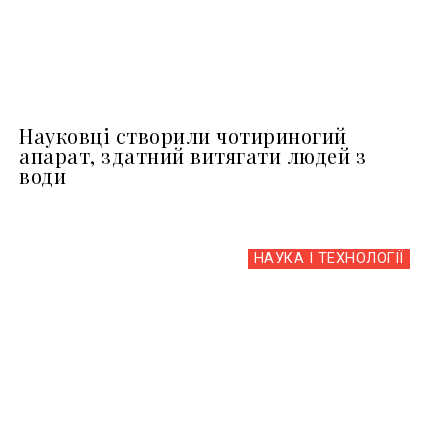
Науковці створили чотириногий
апарат, здатний витягати людей з
води
НАУКА І ТЕХНОЛОГІЇ