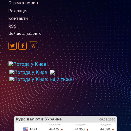
Стрiчка новин
Редакцiя
Контакти
RSS
Цей дощ надовго!