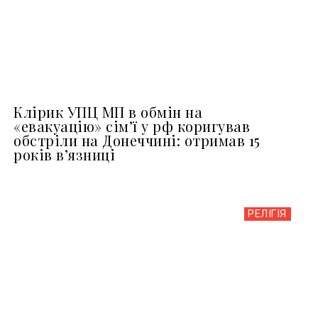
Клірик УПЦ МП в обмін на
«евакуацію» сімʼї у рф коригував
обстріли на Донеччині: отримав 15
років вʼязниці
РЕЛІГІЯ