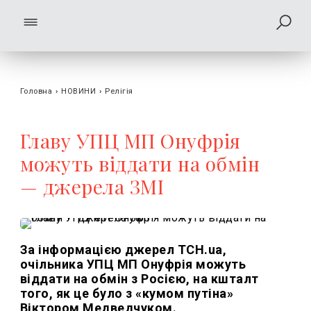
Головна
›
НОВИНИ
›
Релігія
Главу УПЦ МП Онуфрія
можуть віддати на обмін
— джерела ЗМІ
За інформацією джерел ТСН.ua,
очільника УПЦ МП Онуфрія можуть
віддати на обмін з Росією, на кшталт
того, як це було з «кумом путіна»
Віктором Медведчуком.