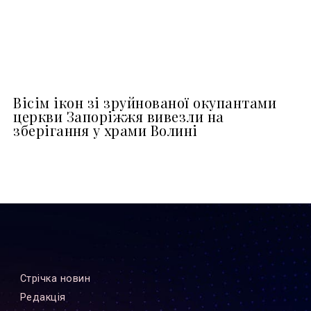
Вісім ікон зі зруйнованої окупантами
церкви Запоріжжя вивезли на
зберігання у храми Волині
Стрiчка новин
Редакцiя