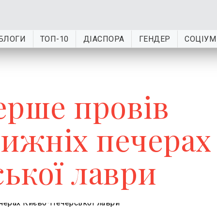
БЛОГИ
ТОП-10
ДІАСПОРА
ГЕНДЕР
СОЦІУМ
ерше провів
лижніх печерах
ької лаври