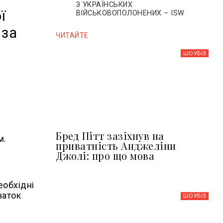
З УКРАЇНСЬКИХ
ї
ВІЙСЬКОВОПОЛОНЕНИХ – ISW
 за
ЧИТАЙТЕ
ШОУБIЗ
Бред Пітт зазіхнув на
м.
приватність Анджеліни
Джолі: про що мова
еобхідні
чаток
ШОУБIЗ