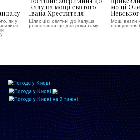
постійне зберігання до
привезли
і
Калуша мощі святого
мощі Ол
андалу
Івана Хрестителя
Невського
го, як у
Шлях цієї святині до Калуша
Мощі везли 
'явилися
розпочався ще два роки тому...
повернення б
ли
...