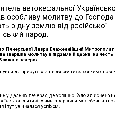
ятель автокефальної Українсько
в особливу молитву до Господа
ють рідну землю від російської
їнський народ.
во-Печерської Лаври Блаженнійший Митрополит
рше звершив молитву в підземній церкві на честь
Ближніх печерах.
нувся до присутніх із первосвятительським слово
ь у Дальніх печерах, де успішно було здійснено н
раїнської святині. А нині звершили молебень на по
я і тут увінчалася успіхом.