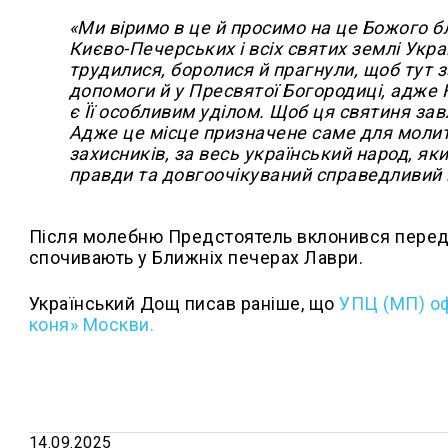
«Ми віримо в це й просимо на це Божого 
Києво-Печерських і всіх святих землі Украї
трудилися, боролися й прагнули, щоб тут 
допомоги й у Пресвятої Богородиці, адже 
є Її особливим уділом. Щоб ця святиня за
Адже це місце призначене саме для молитв
захисників, за весь український народ, яки
правди та довгоочікуваний справедливий 
Після молебню Предстоятель вклонився перед
спочивають у Ближніх печерах Лаври.
Український Дощ писав раніше, що
УПЦ (МП) оф
коня» Москви.
14.09.2025