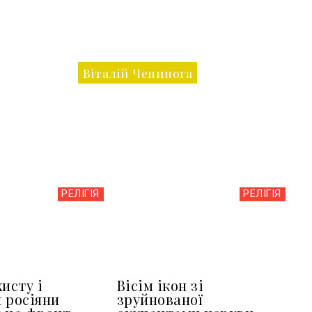
Віталій Чепинога
РЕЛІГІЯ
РЕЛІГІЯ
исту і
Вісім ікон зі
 росіяни
зруйнованої