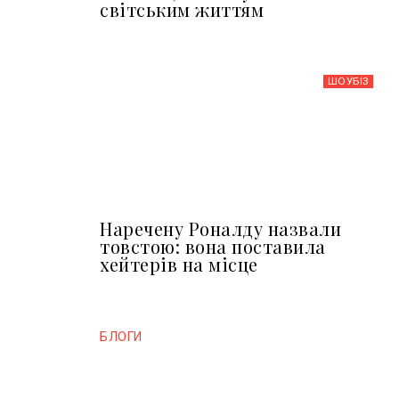
світським життям
ШОУБIЗ
Наречену Роналду назвали
товстою: вона поставила
хейтерів на місце
БЛОГИ