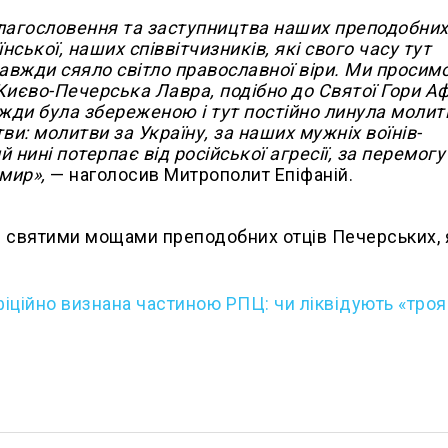
благословення та заступництва наших преподобних
нської, наших співвітчизників, які свого часу тут
завжди сяяло світло православної віри. Ми просим
Києво-Печерська Лавра, подібно до Святої Гори А
вжди була збереженою і тут постійно линула молит
и: молитви за Україну, за наших мужніх воїнів-
й нині потерпає від російської агресії, за перемогу
мир»,
— наголосив Митрополит Епіфаній.
 святими мощами преподобних отців Печерських, 
іційно визнана частиною РПЦ: чи ліквідують «тро