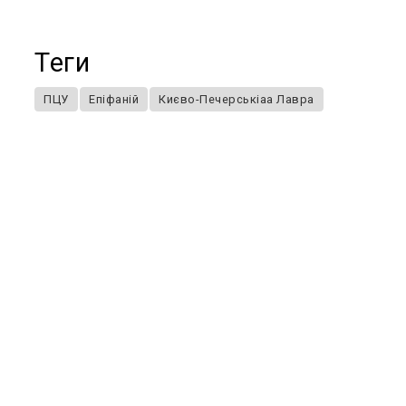
Теги
ПЦУ
Епіфаній
Києво-Печерськіаа Лавра