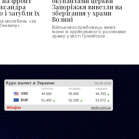
 на фронт
окупантами церкви
ександра
Запоріжжя вивезли на
 і загубли їх
зберігання у храми
Волині
на молебень «за
ензину»...
Військовослужбовець вивіз
ікони зі зруйнованого росіянами
храму у місті Гуляйполе...