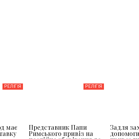
РЕЛІГІЯ
РЕЛІГІЯ
д має
Представник Папи
Задля зах
тавку
Римського привіз на
допомоги