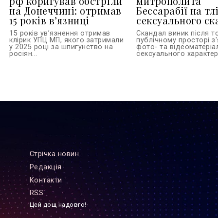
рф коригував обстріли
митрополита
на Донеччині: отримав
Бессарабії на тл
15 років вʼязниці
сексуального ск
15 років увʼязнення отримав
Скандал виник після то
клірик УПЦ МП, якого затримали
публічному просторі з
у 2025 році за шпигунство на
фото- та відеоматеріа
росіян...
сексуального характеру
Стрiчка новин
Редакцiя
Контакти
RSS
Цей дощ надовго!