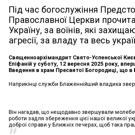
Під час богослужіння Предсто
Православної Церкви прочита
Україну, за воїнів, які захища
агресії, за владу та весь укра
Священноархімандрит Свято-Успенської Киє
Епіфаній у суботу, 12 вересня 2025 року, впе
Введення в храм Пресвятої Богородиці, що в 
Наприкінці служби Блаженнійший владика звер
Він нагадав, що нещодавно звершували молебен
роботи задля збереження цієї нашої великої ук
доброї справи у Ближніх печерах, щоб така прац