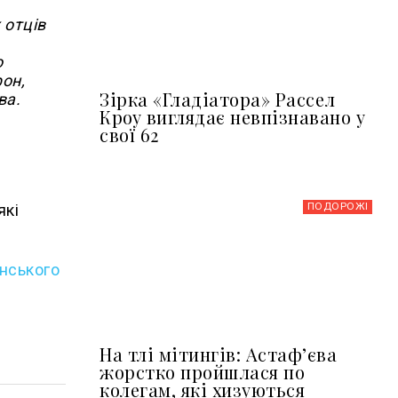
 отців
о
фон,
Зірка «Гладіатора» Рассел
ва.
Кроу виглядає невпізнавано у
свої 62
ПОДОРОЖІ
які
янського
На тлі мітингів: Астафʼєва
жорстко пройшлася по
колегам, які хизуються