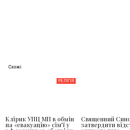
Схожi
РЕЛІГІЯ
Клірик УПЦ МП в обмін
Священний Сино
на «евакуацію» сімʼї у
затвердити відс