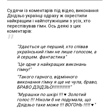
Судячи із коментарів під відео, виконання
Дзідзьо українці одразу ж охрестили
найкращим і найпотужнішим з усіх, хто
переспівував гімн. Ось деякі з цих
коментарів:
"Здається це перший, хто співав
український гімн не лише голосом, а
й серцем. фантастика"
"Це одне з найкращих виконань
гімну!"
"Такого гарного, відмінного
виконання гімну я ще не чула, браво,
БРАВО ДЗІДЗЬО!!!!!!!!!!!!!"
"Мурашки по шкірі !!! ♥ Золотий
голос !!! Ніколи б не подумала, що
Дзідзьо таке може !!! ВОГОНЬ !!!!! ♥"