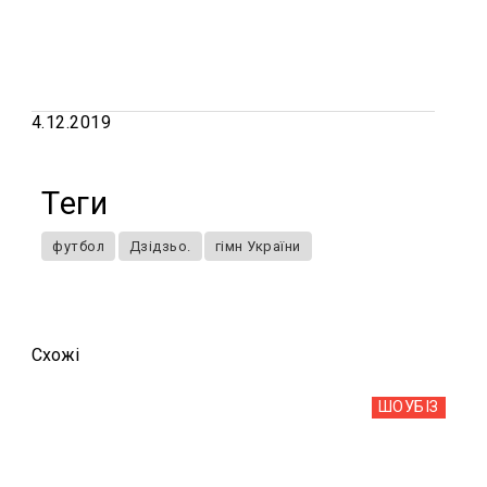
4.12.2019
Теги
футбол
Дзідзьо.
гімн України
Схожi
ШОУБIЗ